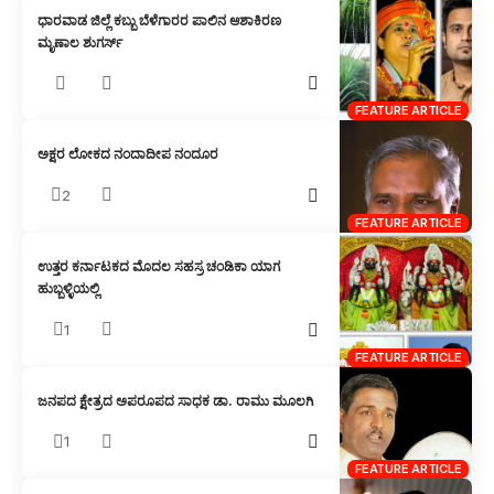
ಧಾರವಾಡ ಜಿಲ್ಲೆ ಕಬ್ಬು ಬೆಳೆಗಾರರ ಪಾಲಿನ ಆಶಾಕಿರಣ
ಮೃಣಾಲ ಶುಗರ್ಸ್
FEATURE ARTICLE
ಅಕ್ಷರ ಲೋಕದ ನಂದಾದೀಪ ನಂದೂರ
2
FEATURE ARTICLE
ಉತ್ತರ ಕರ್ನಾಟಕದ ಮೊದಲ ಸಹಸ್ರ ಚಂಡಿಕಾ ಯಾಗ
ಹುಬ್ಬಳ್ಳಿಯಲ್ಲಿ
1
FEATURE ARTICLE
ಜನಪದ ಕ್ಷೇತ್ರದ ಅಪರೂಪದ ಸಾಧಕ ಡಾ. ರಾಮು ಮೂಲಗಿ
1
FEATURE ARTICLE