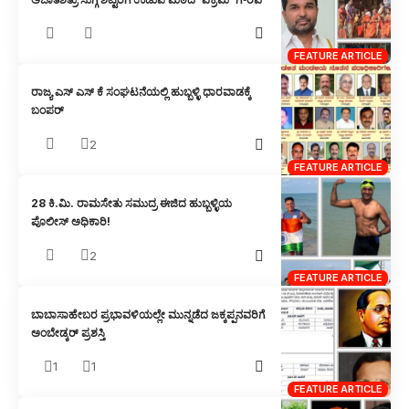
FEATURE ARTICLE
ರಾಜ್ಯ ಎಸ್ ಎಸ್ ಕೆ ಸಂಘಟನೆಯಲ್ಲಿ ಹುಬ್ಬಳ್ಳಿ ಧಾರವಾಡಕ್ಕೆ
ಬಂಪರ್
2
FEATURE ARTICLE
28 ಕಿ.ಮಿ. ರಾಮಸೇತು ಸಮುದ್ರ ಈಜಿದ ಹುಬ್ಬಳ್ಳಿಯ
ಪೊಲೀಸ್ ಅಧಿಕಾರಿ!
2
FEATURE ARTICLE
ಬಾಬಾಸಾಹೇಬರ ಪ್ರಭಾವಳಿಯಲ್ಲೇ ಮುನ್ನಡೆದ ಜಕ್ಕಪ್ಪನವರಿಗೆ
ಅಂಬೇಡ್ಕರ್ ಪ್ರಶಸ್ತಿ
1
1
FEATURE ARTICLE