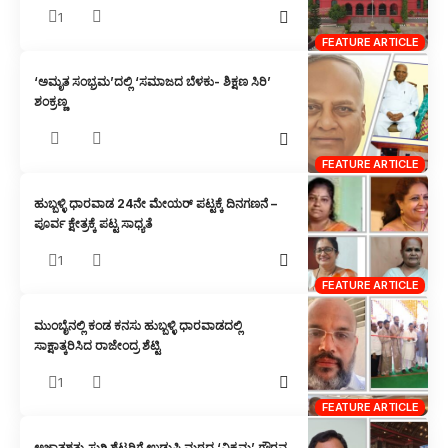
1
FEATURE ARTICLE
‘ಅಮೃತ ಸಂಭ್ರಮ’ದಲ್ಲಿ ‘ಸಮಾಜದ ಬೆಳಕು- ಶಿಕ್ಷಣ ಸಿರಿ’
ಶಂಕ್ರಣ್ಣ
FEATURE ARTICLE
ಹುಬ್ಬಳ್ಳಿ ಧಾರವಾಡ 24ನೇ ಮೇಯರ್ ಪಟ್ಟಕ್ಕೆ ದಿನಗಣನೆ –
ಪೂರ್ವ ಕ್ಷೇತ್ರಕ್ಕೆ ಪಟ್ಟ ಸಾಧ್ಯತೆ
1
FEATURE ARTICLE
ಮುಂಬೈನಲ್ಲಿ ಕಂಡ ಕನಸು ಹುಬ್ಬಳ್ಳಿ ಧಾರವಾಡದಲ್ಲಿ
ಸಾಕ್ಷಾತ್ಕರಿಸಿದ ರಾಜೇಂದ್ರ ಶೆಟ್ಟಿ
1
FEATURE ARTICLE
ಅಜಾತಶತ್ರು ಸುಗ್ಗಿ ಶೆಟ್ಟರಿಗೆ ಉಡುಪಿ ಮಠದ ‘ವಿಕ್ರಮ’ ಗೌರವ