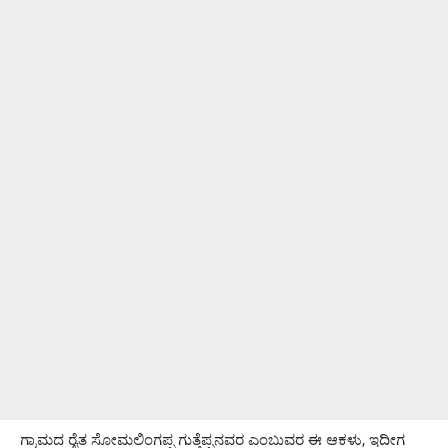
ಗ್ರಾಮದ ರೈತ ಸೋಮಲಿಂಗಪ್ಪ ಗುತ್ತೆಪ್ಪನವರ ಎಂಬುವರ ಈ ಆಕಳು, ಇದೀಗ