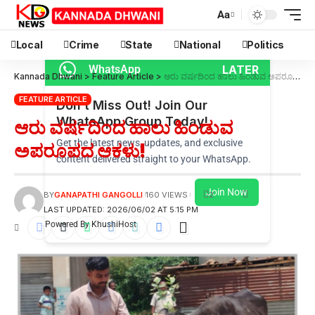
Aa
Local
Crime
State
National
Politics
LATER
WhatsApp
Kannada Dhwani
>
Feature Article
>
ಆರು ವರ್ಷದಿಂದ ಹಾಲು ಹಿಂಡುವ ಅಪರೂಪದ ಆಕಳು!
FEATURE ARTICLE
Don’t Miss Out! Join Our
WhatsApp Group Today!
ಆರು ವರ್ಷದಿಂದ ಹಾಲು ಹಿಂಡುವ
Get the latest news, updates, and exclusive
ಅಪರೂಪದ ಆಕಳು!
content delivered straight to your WhatsApp.
Join Now
2
BY
GANAPATHI GANGOLLI
160 VIEWS
LAST UPDATED: 2026/06/02 AT 5:15 PM
Powered By KhushiHost