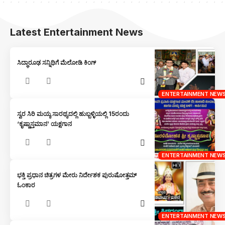
Latest Entertainment News
ಸಿದ್ಧಾರೂಢ ಸನ್ನಿಧಿಗೆ ಮೆಲೋಡಿ ಕಿಂಗ್
ENTERTAINMENT NEW
ಸ್ವರ ಸಿರಿ ಮಯ್ಯ ಸಾರಥ್ಯದಲ್ಲಿ ಹುಬ್ಬಳ್ಳಿಯಲ್ಲಿ 15ರಂದು
‘ಕೃಷ್ಣಾಸ್ತಮಾನ’ ಯಕ್ಷಗಾನ
ENTERTAINMENT NEW
ಭಕ್ತಿ ಪ್ರಧಾನ ಚಿತ್ರಗಳ ಮೇರು ನಿರ್ದೇಶಕ ಪುರುಷೋತ್ತಮ್
ಓಂಕಾರ
ENTERTAINMENT NEW