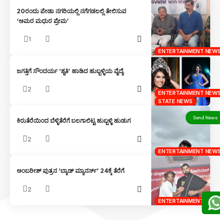
20ರಂದು ಪೇಡಾ ನಗರಿಯಲ್ಲಿ ನಗೆಗಡಲಲ್ಲಿ ತೇಲಿಸುವ
‘ಅಮರ ಮಧುರ ಪ್ರೇಮ’
1
ENTERTAINMENT NEW
ಜಗತ್ತಿಗೆ ಸೌಂದರ್ಯ ‘ಶೃತಿ’ ಹಾಡಿದ ಹುಬ್ಬಳ್ಳಿಯ ವೈದ್ಯೆ
2
ENTERTAINMENT NEW
STATE NEWS
ಕಿರುತೆರೆಯಿಂದ ಬೆಳ್ಳಿತೆರೆಗೆ ಬಲಗಾಲಿಟ್ಟ ಹುಬ್ಬಳ್ಳಿ ಹುಡುಗ
2
ENTERTAINMENT NEW
ಅಂಬರೀಶ್ ಪುತ್ರನ ‘ಬ್ಯಾಡ್ ಮ್ಯಾನರ್ಸ್’ 24ಕ್ಕೆ ತೆರೆಗೆ
2
ENTERTAINMENT NEW