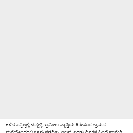
ಕಳೆದ ಏಪ್ರಿಲ್ನಲ್ಲಿ ಹುಬ್ಬಳ್ಳಿ ಗ್ರಾಮೀಣ ವ್ಯಾಪ್ತಿಯ ಕಿರೇಸೂರ ಗ್ರಾಮದ
ಮನೆಯೊಂದರಲ್ಲಿ ಕಳವು ನಡೆದಿತ್ತು. ಅಲ್ಲದೆ, ಎರಡು ದಿನಗಳ ಹಿಂದೆ ಹಾವೇರಿ