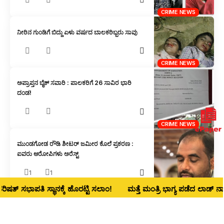
CRIME NEWS
ನೀರಿನ ಗುಂಡಿಗೆ ಬಿದ್ದು ಏಳು ವರ್ಷದ ಬಾಲಕರಿಬ್ಬರು ಸಾವು
CRIME NEWS
ಅಪ್ರಾಪ್ತನ ಬೈಕ್ ಸವಾರಿ : ಪಾಲಕರಿಗೆ 26 ಸಾವಿರ ಭಾರಿ
ದಂಡ!
CRIME NEWS
ಮುಂಡಗೋಡ ರೌಡಿ ಶೀಟರ್ ಜಮೀರ ಕೊಲೆ ಪ್ರಕರಣ :
ಐವರು ಆರೋಪಿಗಳು ಅರೆಸ್ಟ್
1
1
CRIME NEWS
ಾಪತಿ ಸ್ಥಾನಕ್ಕೆ ಹೊರಟ್ಟಿ ಸಲಾಂ!
ಮತ್ತೆ ಮಂತ್ರಿ ಭಾಗ್ಯ ಪಡೆದ ಲಾಡ್‌ ನಾಳೆ ಧಾರವಾ
ಒಂದೇ ಬೈಕ್ ಮೇಲೆ ಐವರ ಸವಾರಿ : ಬಿತ್ತು ಕೇಸ್