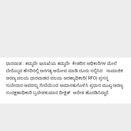
ಧಾರವಾಡ : ತಮ್ಮದೇ ಇಲಾಖೆಯ ತಮ್ಮದೇ ಕೇಡರಿನ ಅಧಿಕಾರಿಗಳ ಮೇಲೆ
ಬೇರೊಬ್ಬರ ಹೆಸರಿನಲ್ಲಿ ಅನಗತ್ಯ ಆರೋಪ ಮಾಡಿ ದೂರು ಸಲ್ಲಿಸಿದ ಸಾಮಾಜಿಕ
ಅರಣ್ಯ ವಲಯ ಧಾರವಾಡದ ವಲಯ ಅರಣ್ಯಾಧಿಕಾರಿ( RFO) ಪ್ರಸನ್ನ
ಸುಬೇದಾರ ಅವರನ್ನು ಸೇವೆಯಿಂದ ಅಮಾನತುಗೊಳಿಸಿ ಪ್ರಧಾನ ಮುಖ್ಯ ಅರಣ್ಯ
ಸಂರಕ್ಷಣಾಧಿಕಾರಿ ಬ್ರಜೇಶಕುಮಾರ ದೀಕ್ಷಿತ್ ಆದೇಶ ಹೊರಡಿಸಿದ್ದಾರೆ.