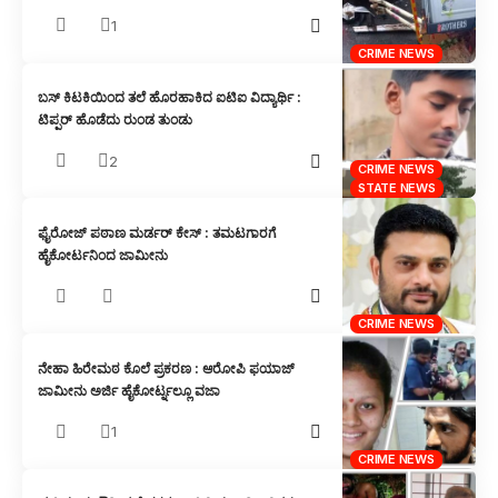
1
CRIME NEWS
ಬಸ್ ಕಿಟಕಿಯಿಂದ ತಲೆ ಹೊರಹಾಕಿದ ಐಟಿಐ ವಿದ್ಯಾರ್ಥಿ :
ಟಿಪ್ಪರ್ ಹೊಡೆದು ರುಂಡ ತುಂಡು
2
CRIME NEWS
STATE NEWS
ಫೈರೋಜ್ ಪಠಾಣ ಮರ್ಡರ್ ಕೇಸ್ : ತಮಟಗಾರಗೆ
ಹೈಕೋರ್ಟನಿಂದ ಜಾಮೀನು
CRIME NEWS
ನೇಹಾ ಹಿರೇಮಠ ಕೊಲೆ ಪ್ರಕರಣ : ಆರೋಪಿ ಫಯಾಜ್
ಜಾಮೀನು ಅರ್ಜಿ ಹೈಕೋರ್ಟ್ನಲ್ಲೂ ವಜಾ
1
CRIME NEWS