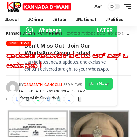
Aa
Local
Crime
State
National
Politics
LATER
WhatsApp
Kannada Dhwani
>
Crime News
>
ಧಾರವಾಡ ಸಾಮಾಜಿಕ ವಲಯ ಆರ್ ಎಫ್ ಒ ಅಮಾನತು !
CRIME NEWS
Don’t Miss Out! Join Our
WhatsApp Group Today!
ಧಾರವಾಡ ಸಾಮಾಜಿಕ ವಲಯ ಆರ್ ಎಫ್ ಒ
Get the latest news, updates, and exclusive
ಅಮಾನತು !
content delivered straight to your WhatsApp.
Join Now
2
1
BY
GANAPATHI GANGOLLI
539 VIEWS
LAST UPDATED: 2024/10/23 AT 1:39 AM
Powered By KhushiHost