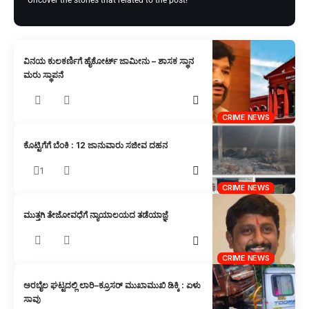
ವಿನಯ ಕುಲಕರ್ಣಿಗೆ ಹೈಕೋರ್ಟ್ ಜಾಮೀನು – ಶಾಸಕ ಸ್ಥಾನ
ಮರು ಸ್ಥಾಪನೆ
CRIME NEWS
ಕೊಟ್ಟಿಗೆಗೆ ಬೆಂಕಿ : 12 ಜಾನುವಾರು ಸಜೀವ ದಹನ
1
CRIME NEWS
ಮುತ್ತಗಿ ತೇಜೋವಧೆಗೆ ನ್ಯಾಯಾಲಯದ ತಡೆಯಾಜ್ಞೆ
CRIME NEWS
ಅರಬೈಲ ಘಟ್ಟದಲ್ಲಿ ಲಾರಿ–ಕ್ರೂಸರ್ ಮುಖಾಮುಖಿ ಡಿಕ್ಕಿ : ಏಳು
ಸಾವು