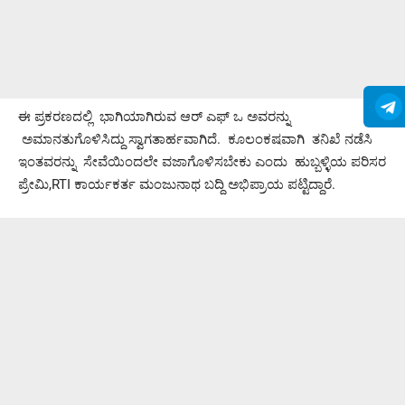
ಈ ಪ್ರಕರಣದಲ್ಲಿ ಭಾಗಿಯಾಗಿರುವ ಆರ್ ಎಫ್ ಒ ಅವರನ್ನು
ಅಮಾನತುಗೊಳಿಸಿದ್ದು ಸ್ವಾಗತಾರ್ಹವಾಗಿದೆ. ಕೂಲಂಕಷವಾಗಿ ತನಿಖೆ ನಡೆಸಿ
ಇಂತವರನ್ನು ಸೇವೆಯಿಂದಲೇ ವಜಾಗೊಳಿಸಬೇಕು ಎಂದು ಹುಬ್ಬಳ್ಳಿಯ ಪರಿಸರ
ಪ್ರೇಮಿ,RTI ಕಾರ್ಯಕರ್ತ ಮಂಜುನಾಥ ಬದ್ದಿ ಅಭಿಪ್ರಾಯ ಪಟ್ಟಿದ್ದಾರೆ.