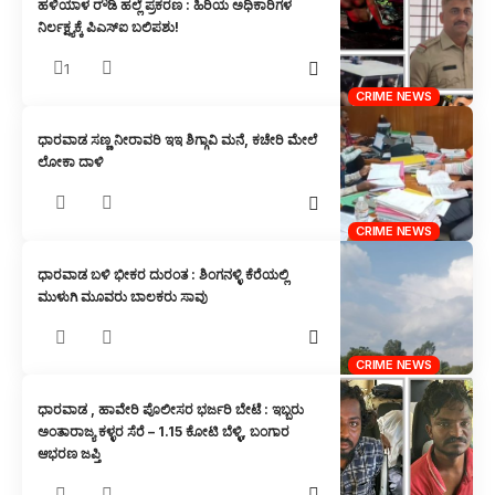
ಹಳಿಯಾಳ ರೌಡಿ ಹಲ್ಲೆ ಪ್ರಕರಣ : ಹಿರಿಯ ಅಧಿಕಾರಿಗಳ
ನಿರ್ಲಕ್ಷ್ಯಕ್ಕೆ ಪಿಎಸ್‌ಐ ಬಲಿಪಶು!
1
CRIME NEWS
ಧಾರವಾಡ ಸಣ್ಣ ನೀರಾವರಿ ಇಇ ಶಿಗ್ಗಾವಿ ಮನೆ, ಕಚೇರಿ ಮೇಲೆ
ಲೋಕಾ ದಾಳಿ
CRIME NEWS
ಧಾರವಾಡ ಬಳಿ ಭೀಕರ ದುರಂತ : ಶಿಂಗನಳ್ಳಿ ಕೆರೆಯಲ್ಲಿ
ಮುಳುಗಿ ಮೂವರು ಬಾಲಕರು ಸಾವು
CRIME NEWS
ಧಾರವಾಡ , ಹಾವೇರಿ ಪೊಲೀಸರ ಭರ್ಜರಿ ಬೇಟೆ : ಇಬ್ಬರು
ಅಂತಾರಾಜ್ಯ ಕಳ್ಳರ ಸೆರೆ – 1.15 ಕೋಟಿ ಬೆಳ್ಳಿ, ಬಂಗಾರ
ಆಭರಣ ಜಪ್ತಿ