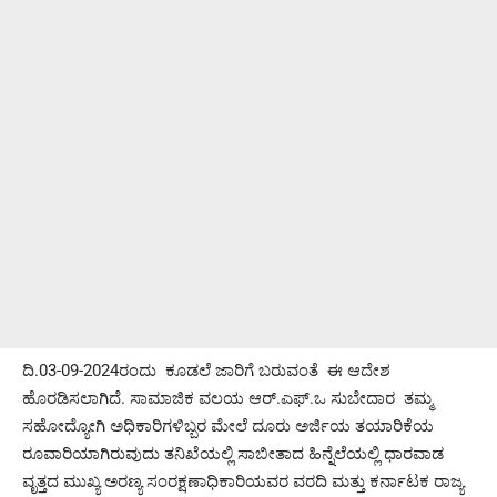
ದಿ.03-09-2024ರಂದು ಕೂಡಲೆ ಜಾರಿಗೆ ಬರುವಂತೆ ಈ ಆದೇಶ
ಹೊರಡಿಸಲಾಗಿದೆ. ಸಾಮಾಜಿಕ ವಲಯ ಆರ್.ಎಫ್.ಒ ಸುಬೇದಾರ ತಮ್ಮ
ಸಹೋದ್ಯೋಗಿ ಅಧಿಕಾರಿಗಳಿಬ್ಬರ ಮೇಲೆ ದೂರು ಅರ್ಜಿಯ ತಯಾರಿಕೆಯ
ರೂವಾರಿಯಾಗಿರುವುದು ತನಿಖೆಯಲ್ಲಿ ಸಾಬೀತಾದ ಹಿನ್ನೆಲೆಯಲ್ಲಿ ಧಾರವಾಡ
ವೃತ್ತದ ಮುಖ್ಯ ಅರಣ್ಯ ಸಂರಕ್ಷಣಾಧಿಕಾರಿಯವರ ವರದಿ ಮತ್ತು ಕರ್ನಾಟಕ ರಾಜ್ಯ