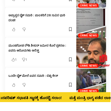
CRIME NEWS
ಅಪ್ರಾಪ್ತನ ಬೈಕ್ ಸವಾರಿ : ಪಾಲಕರಿಗೆ 26 ಸಾವಿರ ಭಾರಿ
ದಂಡ!
CRIME NEWS
ಮುಂಡಗೋಡ ರೌಡಿ ಶೀಟರ್ ಜಮೀರ ಕೊಲೆ ಪ್ರಕರಣ :
ಐವರು ಆರೋಪಿಗಳು ಅರೆಸ್ಟ್
1
1
CRIME NEWS
ಒಂದೇ ಬೈಕ್ ಮೇಲೆ ಐವರ ಸವಾರಿ : ಬಿತ್ತು ಕೇಸ್
CRIME NEWS
ಷತ್ ಸಭಾಪತಿ ಸ್ಥಾನಕ್ಕೆ ಹೊರಟ್ಟಿ ಸಲಾಂ!
ಮತ್ತೆ ಮಂತ್ರಿ ಭಾಗ್ಯ ಪಡೆದ ಲಾಡ್‌ ನಾಳ
ಅರಬೈಲ ಘಟ್ಟದಲ್ಲಿ ಕಾರು ಸುಟ್ಟ ಪ್ರಕರಣ : ಮೃತಪಟ್ಟವ
ಬೆಳಗಾವಿಯ ಮೋಸ್ಟ್ ವಾಂಟೆಡ್ ಕ್ರಿಮಿನಲ್ ನಿತಿನ್ ಡಾಪಳೆ