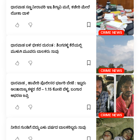
ಧಾರವಾಡ ಸಣ್ಣ ನೀರಾವರಿ ಇಇ ಶಿಗ್ಗಾವಿ ಮನೆ, ಕಚೇರಿ ಮೇಲೆ
ಲೋಕಾ ದಾಳಿ
CRIME NEWS
ಧಾರವಾಡ ಬಳಿ ಭೀಕರ ದುರಂತ : ಶಿಂಗನಳ್ಳಿ ಕೆರೆಯಲ್ಲಿ
ಮುಳುಗಿ ಮೂವರು ಬಾಲಕರು ಸಾವು
CRIME NEWS
ಧಾರವಾಡ , ಹಾವೇರಿ ಪೊಲೀಸರ ಭರ್ಜರಿ ಬೇಟೆ : ಇಬ್ಬರು
ಅಂತಾರಾಜ್ಯ ಕಳ್ಳರ ಸೆರೆ – 1.15 ಕೋಟಿ ಬೆಳ್ಳಿ, ಬಂಗಾರ
ಆಭರಣ ಜಪ್ತಿ
CRIME NEWS
ನೀರಿನ ಗುಂಡಿಗೆ ಬಿದ್ದು ಏಳು ವರ್ಷದ ಬಾಲಕರಿಬ್ಬರು ಸಾವು