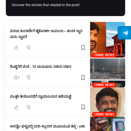
Uncover the stories that related to the post!
ವಿನಯ ಕುಲಕರ್ಣಿಗೆ ಹೈಕೋರ್ಟ್ ಜಾಮೀನು – ಶಾಸಕ ಸ್ಥಾನ
ಮರು ಸ್ಥಾಪನೆ
CRIME NEWS
ಕೊಟ್ಟಿಗೆಗೆ ಬೆಂಕಿ : 12 ಜಾನುವಾರು ಸಜೀವ ದಹನ
1
CRIME NEWS
ಮುತ್ತಗಿ ತೇಜೋವಧೆಗೆ ನ್ಯಾಯಾಲಯದ ತಡೆಯಾಜ್ಞೆ
CRIME NEWS
ಅರಬೈಲ ಘಟ್ಟದಲ್ಲಿ ಲಾರಿ–ಕ್ರೂಸರ್ ಮುಖಾಮುಖಿ ಡಿಕ್ಕಿ : ಏಳು