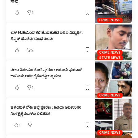
ಸಾವು
1
CRIME NEWS
ಬಸ್ ಕಿಟಕಿಯಿಂದ ತಲೆ ಹೊರಹಾಕಿದ ಐಟಿಐ ವಿದ್ಯಾರ್ಥಿ :
ಟಿಪ್ಪರ್ ಹೊಡೆದು ರುಂಡ ತುಂಡು
2
CRIME NEWS
STATE NEWS
ನೇಹಾ ಹಿರೇಮಠ ಕೊಲೆ ಪ್ರಕರಣ : ಆರೋಪಿ ಫಯಾಜ್
ಜಾಮೀನು ಅರ್ಜಿ ಹೈಕೋರ್ಟ್ನಲ್ಲೂ ವಜಾ
1
CRIME NEWS
ಹಳಿಯಾಳ ರೌಡಿ ಹಲ್ಲೆ ಪ್ರಕರಣ : ಹಿರಿಯ ಅಧಿಕಾರಿಗಳ
ನಿರ್ಲಕ್ಷ್ಯಕ್ಕೆ ಪಿಎಸ್‌ಐ ಬಲಿಪಶು!
1
CRIME NEWS