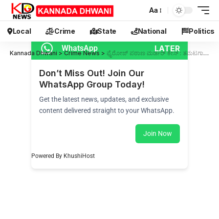
Aa
Local
Crime
State
National
Politics
LATER
WhatsApp
Kannada Dhwani
>
Crime News
>
ಫೈರೋಜ್ ಪಠಾಣ ಮರ್ಡರ್ ಕೇಸ್ : ತಮಟಗಾರಗೆ ಹೈಕೋರ್ಟನಿಂದ ಜಾಮೀನು
Don’t Miss Out! Join Our
WhatsApp Group Today!
Get the latest news, updates, and exclusive
content delivered straight to your WhatsApp.
Join Now
Powered By KhushiHost