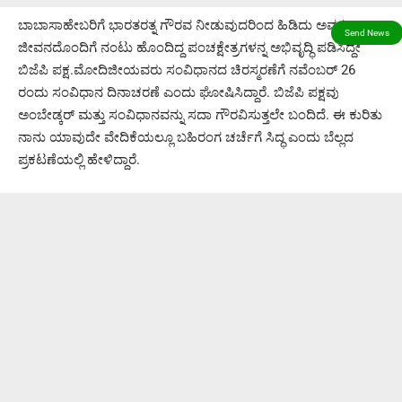
ಬಾಬಾಸಾಹೇಬರಿಗೆ ಭಾರತರತ್ನ ಗೌರವ ನೀಡುವುದರಿಂದ ಹಿಡಿದು ಅವರ
ಜೀವನದೊಂದಿಗೆ ನಂಟು ಹೊಂದಿದ್ದ ಪಂಚಕ್ಷೇತ್ರಗಳನ್ನ ಅಭಿವೃದ್ಧಿ ಪಡಿಸಿದ್ದೇ
ಬಿಜೆಪಿ ಪಕ್ಷ.ಮೋದಿಜೀಯವರು ಸಂವಿಧಾನದ ಚಿರಸ್ಮರಣೆಗೆ ನವೆಂಬರ್ 26
ರಂದು ಸಂವಿಧಾನ ದಿನಾಚರಣೆ ಎಂದು ಘೋಷಿಸಿದ್ದಾರೆ. ಬಿಜೆಪಿ ಪಕ್ಷವು
ಅಂಬೇಡ್ಕರ್ ಮತ್ತು ಸಂವಿಧಾನವನ್ನು ಸದಾ‌ ಗೌರವಿಸುತ್ತಲೇ ಬಂದಿದೆ. ಈ ಕುರಿತು
ನಾನು ಯಾವುದೇ ವೇದಿಕೆಯಲ್ಲೂ ಬಹಿರಂಗ ಚರ್ಚೆಗೆ ಸಿದ್ಧ ಎಂದು ಬೆಲ್ಲದ
ಪ್ರಕಟಣೆಯಲ್ಲಿ ಹೇಳಿದ್ದಾರೆ.