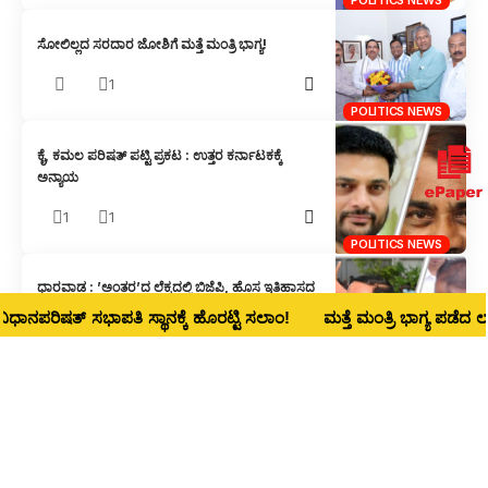
POLITICS NEWS
ಸೋಲಿಲ್ಲದ ಸರದಾರ ಜೋಶಿಗೆ ಮತ್ತೆ ಮಂತ್ರಿ ಭಾಗ್ಯ!
1
POLITICS NEWS
ಕೈ, ಕಮಲ ಪರಿಷತ್ ಪಟ್ಟಿ ಪ್ರಕಟ : ಉತ್ತರ ಕರ್ನಾಟಕಕ್ಕೆ
ಅನ್ಯಾಯ
1
1
POLITICS NEWS
ಧಾರವಾಡ : ’ಅಂತರ’ದ ಲೆಕ್ಕದಲ್ಲಿ ಬಿಜೆಪಿ, ಹೊಸ ಇತಿಹಾಸದ
’ಉಮೇದಿ’ಯಲ್ಲಿ ಕಾಂಗ್ರೆಸ್
ನಪರಿಷತ್ ಸಭಾಪತಿ ಸ್ಥಾನಕ್ಕೆ ಹೊರಟ್ಟಿ ಸಲಾಂ!
ಮತ್ತೆ ಮಂತ್ರಿ ಭಾಗ್ಯ ಪಡೆದ ಲಾಡ್‌
2
POLITICS NEWS
ಬೆಳಗಾವಿ ಸಮರದಲ್ಲಿ ಶೆಟ್ಟರ್ ಗೆ ‘ಕುಂದಾ’ ಬಳುವಳಿ ?
2
POLITICS NEWS