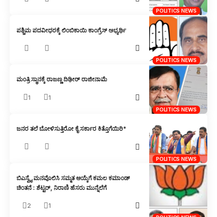
POLITICS NEWS
ಪಶ್ಚಿಮ ಪದವೀಧರಕ್ಕೆ ಲಿಂಬಿಕಾಯಿ ಕಾಂಗ್ರೆಸ್ ಅಭ್ಯರ್ಥಿ
POLITICS NEWS
ಮಂತ್ರಿ ಸ್ಥಾನಕ್ಕೆ ರಾಜಣ್ಣ ದಿಢೀರ್ ರಾಜೀನಾಮೆ
1
1
POLITICS NEWS
ಜನರ ತಲೆ ಬೋಳಿಸುತ್ತಿರೋ ಕೈ ಸರ್ಕಾರ ಕಿತ್ತೊಗೆಯಿರಿ*
POLITICS NEWS
ಬಿಎಸ್ವೈ ಮನವೊಲಿಸಿ ಸಮ್ಮತ ಆಯ್ಕೆಗೆ ಕಮಲ ಕಮಾಂಡ್
ಚಿಂತನೆ : ಶೆಟ್ಟರ್, ನಿರಾಣಿ ಹೆಸರು ಮುನ್ನೆಲೆಗೆ
2
1