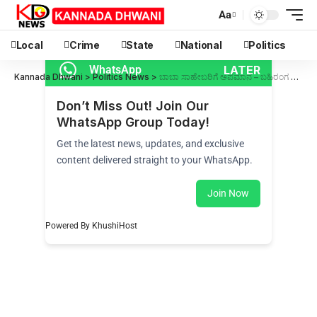
Aa
Local
Crime
State
National
Politics
LATER
WhatsApp
Kannada Dhwani
>
Politics News
>
ಬಾಬಾ ಸಾಹೇಬರಿಗೆ ಅಪಮಾನ – ಬಹಿರಂಗ ಚರ್ಚೆಗೆ ಬೆಲ್ಲದ ಸವಾಲು
Don’t Miss Out! Join Our
WhatsApp Group Today!
Get the latest news, updates, and exclusive
content delivered straight to your WhatsApp.
Join Now
Powered By KhushiHost