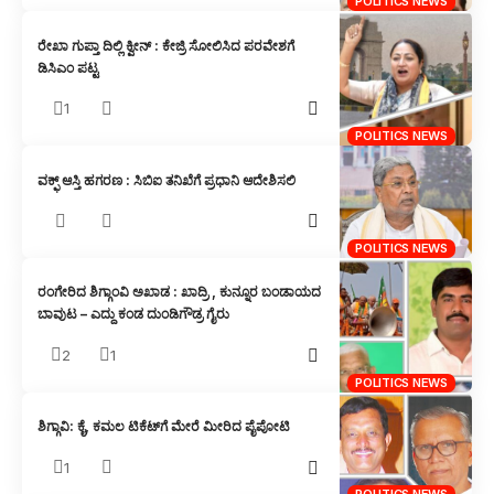
POLITICS NEWS
ರೇಖಾ ಗುಪ್ತಾ ದಿಲ್ಲಿ ಕ್ವೀನ್ : ಕೇಜ್ರಿ ಸೋಲಿಸಿದ ಪರವೇಶಗೆ
ಡಿಸಿಎಂ ಪಟ್ಟ
1
POLITICS NEWS
ವಕ್ಫ್ ಆಸ್ತಿ ಹಗರಣ : ಸಿಬಿಐ ತನಿಖೆಗೆ ಪ್ರಧಾನಿ ಆದೇಶಿಸಲಿ
POLITICS NEWS
ರಂಗೇರಿದ ಶಿಗ್ಗಾಂವಿ ಅಖಾಡ : ಖಾದ್ರಿ , ಕುನ್ನೂರ ಬಂಡಾಯದ
ಬಾವುಟ – ಎದ್ದು ಕಂಡ ದುಂಡಿಗೌಡ್ರ ಗೈರು
2
1
POLITICS NEWS
ಶಿಗ್ಗಾವಿ: ಕೈ, ಕಮಲ ಟಿಕೆಟ್‌ಗೆ ಮೇರೆ ಮೀರಿದ ಪೈಪೋಟಿ
1