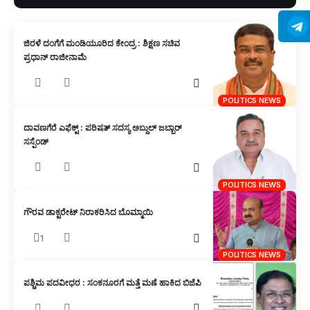
ಜಿರಳೆ ದಂಗೆಗೆ ಮಂಡಿಯೂರಿದ ಕೇಂದ್ರ : ಶಿಕ್ಷಣ ಸಚಿವ
ಪ್ರಧಾನ್ ರಾಜೀನಾಮೆ
POLITICS NEWS
ದಾವಣಗೆರೆ ಎಫೆಕ್ಟ್ : ಪರಿಷತ್ ಸದಸ್ಯ ಅಬ್ದುಲ್ ಜಬ್ಬಾರ್
ಸಸ್ಪೆಂಡ್
POLITICS NEWS
ಗೌರವ ಡಾಕ್ಟರೇಟ್ ನಿರಾಕರಿಸಿದ ಬೊಮ್ಮಾಯಿ
1
POLITICS NEWS
ಪಶ್ಚಿಮ ಪದವೀಧರ : ಸಂಕನೂರಗೆ ಮತ್ತೆ ಮಣೆ ಹಾಕಿದ ಬಿಜೆಪಿ