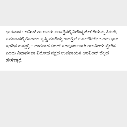
ಧಾರವಾಡ : ಅಮಿತ್ ಶಾ ಅವರು ಸಂಸತ್ತಿನಲ್ಲಿ ನೀಡಿದ್ದ ಹೇಳಿಕೆಯನ್ನು ತಿರುಚಿ,
ಸಮಾಜದಲ್ಲಿ ಗೊಂದಲ ಸೃಷ್ಟಿ ಮಾಡಿದ್ದು ಕಾಂಗ್ರೆಸ್ ಟೂಲ್‌ಕಿಟ್‌ನ ಒಂದು ಭಾಗ.
ಇಂದಿನ ಹುಬ್ಬಳ್ಳಿ – ಧಾರವಾಡ ಬಂದ್ ಸಂಪೂರ್ಣವಾಗಿ ರಾಜಕೀಯ ಪ್ರೇರಿತ
ಎಂದು ವಿಧಾನಸಭಾ ವಿರೋಧ ಪಕ್ಷದ ಉಪನಾಯಕ ಅರವಿಂದ್ ಬೆಲ್ಲದ
ಹೇಳಿದ್ದಾರೆ.