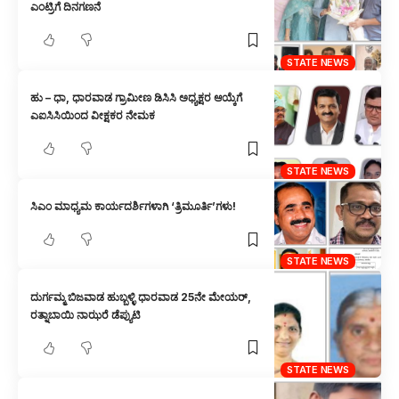
ಎಂಟ್ರಿಗೆ ದಿನಗಣನೆ
STATE NEWS
ಹು – ಧಾ, ಧಾರವಾಡ ಗ್ರಾಮೀಣ ಡಿಸಿಸಿ ಅಧ್ಯಕ್ಷರ ಆಯ್ಕೆಗೆ
ಎಐಸಿಸಿಯಿಂದ ವೀಕ್ಷಕರ ನೇಮಕ
STATE NEWS
ಸಿಎಂ ಮಾಧ್ಯಮ ಕಾರ್ಯದರ್ಶಿಗಳಾಗಿ ‘ತ್ರಿಮೂರ್ತಿ’ಗಳು!
STATE NEWS
ದುರ್ಗಮ್ಮ ಬಿಜವಾಡ ಹುಬ್ಬಳ್ಳಿ ಧಾರವಾಡ 25ನೇ ಮೇಯರ್,
ರತ್ನಾಬಾಯಿ ನಾಝರೆ ಡೆಪ್ಯುಟಿ
STATE NEWS