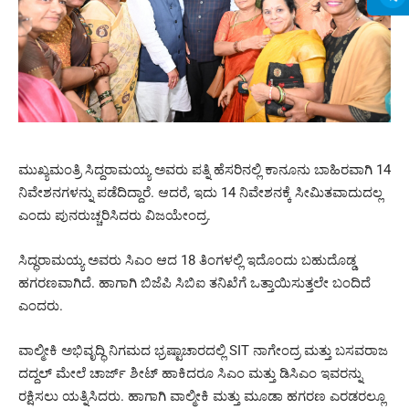
ಮುಖ್ಯಮಂತ್ರಿ ಸಿದ್ದರಾಮಯ್ಯ ಅವರು ಪತ್ನಿ ಹೆಸರಿನಲ್ಲಿ ಕಾನೂನು ಬಾಹಿರವಾಗಿ 14
ನಿವೇಶನಗಳನ್ನು ಪಡೆದಿದ್ದಾರೆ. ಆದರೆ, ಇದು 14 ನಿವೇಶನಕ್ಕೆ ಸೀಮಿತವಾದುದಲ್ಲ
ಎಂದು ಪುನರುಚ್ಚರಿಸಿದರು ವಿಜಯೇಂದ್ರ.
ಸಿದ್ಧರಾಮಯ್ಯ ಅವರು ಸಿಎಂ ಆದ 18 ತಿಂಗಳಲ್ಲಿ ಇದೊಂದು ಬಹುದೊಡ್ಡ
ಹಗರಣವಾಗಿದೆ. ಹಾಗಾಗಿ ಬಿಜೆಪಿ ಸಿಬಿಐ ತನಿಖೆಗೆ ಒತ್ತಾಯಿಸುತ್ತಲೇ ಬಂದಿದೆ
ಎಂದರು.
ವಾಲ್ಮೀಕಿ ಅಭಿವೃದ್ಧಿ ನಿಗಮದ ಭ್ರಷ್ಟಾಚಾರದಲ್ಲಿ SIT ನಾಗೇಂದ್ರ ಮತ್ತು ಬಸವರಾಜ
ದದ್ದಲ್ ಮೇಲೆ ಚಾರ್ಜ್ ಶೀಟ್ ಹಾಕಿದರೂ ಸಿಎಂ ಮತ್ತು ಡಿಸಿಎಂ ಇವರನ್ನು
ರಕ್ಷಿಸಲು ಯತ್ನಿಸಿದರು. ಹಾಗಾಗಿ ವಾಲ್ಮೀಕಿ ಮತ್ತು ಮೂಡಾ ಹಗರಣ ಎರಡರಲ್ಲೂ