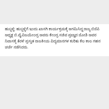
ಹುಬ್ಬಳ್ಳಿ: ಹುಬ್ಬಳ್ಳಿಗೆ ಇಂದು ಖಾಸಗಿ ಕಾರ್ಯಕ್ರಮಕ್ಕೆ ಆಗಮಿಸಿದ್ದ ರಾಜ್ಯ ಬಿಜೆಪಿ
ಅಧ್ಯಕ್ಷ ಬಿ.ವೈ.ವಿಜಯೇಂದ್ರ ಅವರು ಕೇಂದ್ರ ಸಚಿವ ಪ್ರಲ್ಹಾದ ಜೋಶಿ ಅವರ
ನಿವಾಸಕ್ಕೆ ತೆರಳಿ ಪ್ರಸ್ತುತ ರಾಜಕೀಯ ವಿದ್ಯಮಾನಗಳ ಕುರಿತು ಕೆಲ ಕಾಲ ಗಹನ
ಚರ್ಚೆ ನಡೆಸಿದರು.