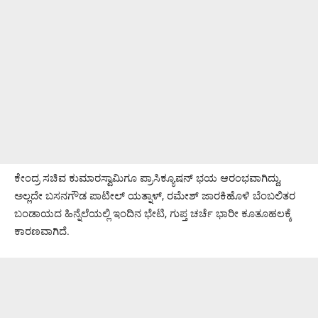
ಕೇಂದ್ರ ಸಚಿವ ಕುಮಾರಸ್ವಾಮಿಗೂ ಪ್ರಾಸಿಕ್ಯೂಷನ್ ಭಯ ಆರಂಭವಾಗಿದ್ದು,
ಅಲ್ಲದೇ ಬಸನಗೌಡ ಪಾಟೀಲ್ ಯತ್ನಾಳ್, ರಮೇಶ್ ಜಾರಕಿಹೊಳಿ ಬೆಂಬಲಿತರ
ಬಂಡಾಯದ ಹಿನ್ನೆಲೆಯಲ್ಲಿ ಇಂದಿನ ಭೇಟಿ, ಗುಪ್ತ ಚರ್ಚೆ ಭಾರೀ ಕೂತೂಹಲಕ್ಕೆ
ಕಾರಣವಾಗಿದೆ.