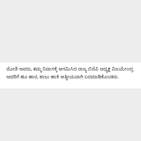
ಜೋಶಿ ಅವರು, ತಮ್ಮ ನಿವಾಸಕ್ಕೆ ಆಗಮಿಸಿದ ರಾಜ್ಯ ಬಿಜೆಪಿ ಅಧ್ಯಕ್ಷ ವಿಜಯೇಂದ್ರ
ಅವರಿಗೆ ಹೂ ಹಾರ, ಶಾಲು ಹಾಕಿ ಆತ್ಮೀಯವಾಗಿ ಬರಮಾಡಿಕೊಂಡರು.