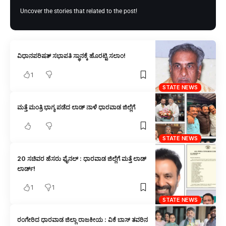
Uncover the stories that related to the post!
ವಿಧಾನಪರಿಷತ್ ಸಭಾಪತಿ ಸ್ಥಾನಕ್ಕೆ ಹೊರಟ್ಟಿ ಸಲಾಂ!
1
STATE NEWS
ಮತ್ತೆ ಮಂತ್ರಿ ಭಾಗ್ಯ ಪಡೆದ ಲಾಡ್‌ ನಾಳೆ ಧಾರವಾಡ ಜಿಲ್ಲೆಗೆ
STATE NEWS
20 ಸಚಿವರ ಹೆಸರು ಫೈನಲ್ : ಧಾರವಾಡ ಜಿಲ್ಲೆಗೆ ಮತ್ತೆ ಲಾಡ್
ಲಾರ್ಡ್!
1
1
STATE NEWS
ರಂಗೇರಿದ ಧಾರವಾಡ ಜಿಲ್ಲಾ ರಾಜಕೀಯ : ವಿಕೆ ಬಾಸ್ ತವರಿನ