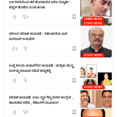
ಬಸ್ ಕಿಟಕಿಯಿಂದ ತಲೆ ಹೊರಹಾಕಿದ ಐಟಿಐ ವಿದ್ಯಾರ್ಥಿ :
ಟಿಪ್ಪರ್ ಹೊಡೆದು ರುಂಡ ತುಂಡು
2
CRIME NEWS
STATE NEWS
ವಕೀಲರ ಪರಿಷತ್ ಚುನಾವಣೆ : ಸತತ ಆರನೆಯ ಬಾರಿ
ಮಗದುಮ್ ಜಯಭೇರಿ
2
STATE NEWS
ಜುಲೈ 4ರಂದು ಮಹಾಪೌರರ ಚುನಾವಣೆ : ಚಂದ್ರಿಕಾ ಮೇಸ್ತ್ರಿ,
ದುರ್ಗಮ್ಮ ಬಿಜವಾಡ ನಡುವೆ ಜಿದ್ದಾಜಿದ್ದಿ
STATE NEWS
ಪರಿಷತ್ ಚುನಾವಣೆ: ಐದೂ ಸ್ಥಾನ ಗೆದ್ದು ಬೀಗಿದ ಕಾಂಗ್ರೆಸ್ ,
ತಿಣುಕಾಡಿದ ಬಿಜೆಪಿ , ಜೆಡಿಎಸ್‌ಗೆ ಮುಖಭಂಗ
1