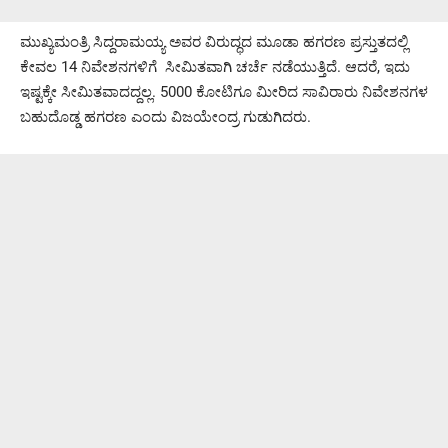
ಮುಖ್ಯಮಂತ್ರಿ ಸಿದ್ದರಾಮಯ್ಯ ಅವರ ವಿರುದ್ಧದ ಮೂಡಾ ಹಗರಣ ಪ್ರಸ್ತುತದಲ್ಲಿ
ಕೇವಲ 14 ನಿವೇಶನಗಳಿಗೆ ಸೀಮಿತವಾಗಿ ಚರ್ಚೆ ನಡೆಯುತ್ತಿದೆ. ಆದರೆ, ಇದು
ಇಷ್ಟಕ್ಕೇ ಸೀಮಿತವಾದದ್ದಲ್ಲ. 5000 ಕೋಟಿಗೂ ಮೀರಿದ ಸಾವಿರಾರು ನಿವೇಶನಗಳ
ಬಹುದೊಡ್ಡ ಹಗರಣ ಎಂದು ವಿಜಯೇಂದ್ರ ಗುಡುಗಿದರು.