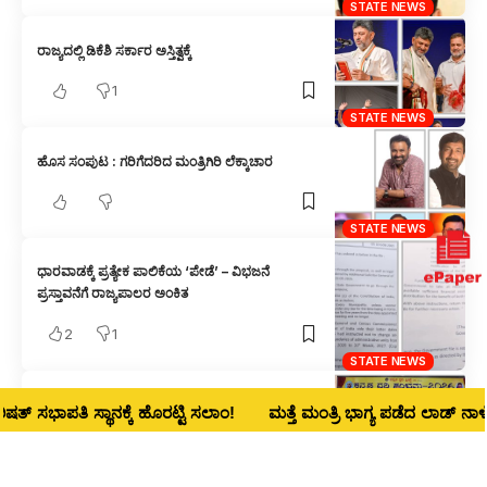
STATE NEWS
ರಾಜ್ಯದಲ್ಲಿ ಡಿಕೆಶಿ ಸರ್ಕಾರ ಅಸ್ತಿತ್ವಕ್ಕೆ
1
STATE NEWS
ಹೊಸ ಸಂಪುಟ : ಗರಿಗೆದರಿದ ಮಂತ್ರಿಗಿರಿ ಲೆಕ್ಕಾಚಾರ
STATE NEWS
ಧಾರವಾಡಕ್ಕೆ ಪ್ರತ್ಯೇಕ ಪಾಲಿಕೆಯ ‘ಪೇಡೆ’ – ವಿಭಜನೆ
ಪ್ರಸ್ತಾವನೆಗೆ ರಾಜ್ಯಪಾಲರ ಅಂಕಿತ
2
1
STATE NEWS
ಅರ್ಥಪೂರ್ಣ ಮೊದಲ ಕನ್ನಡ ಧ್ವನಿ ಸಂಭ್ರಮ
ಪತಿ ಸ್ಥಾನಕ್ಕೆ ಹೊರಟ್ಟಿ ಸಲಾಂ!
ಮತ್ತೆ ಮಂತ್ರಿ ಭಾಗ್ಯ ಪಡೆದ ಲಾಡ್‌ ನಾಳೆ ಧಾರವಾಡ
STATE NEWS