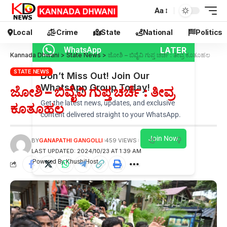
Aa
Local
Crime
State
National
Politics
LATER
WhatsApp
Kannada Dhwani
>
State News
>
ಜೋಶಿ – ಬಿವೈವಿ ಗುಪ್ತ ಚರ್ಚೆ : ತೀವ್ರ ಕೂತೂಹಲ
STATE NEWS
Don’t Miss Out! Join Our
WhatsApp Group Today!
ಜೋಶಿ – ಬಿವೈವಿ ಗುಪ್ತ ಚರ್ಚೆ : ತೀವ್ರ
Get the latest news, updates, and exclusive
ಕೂತೂಹಲ
content delivered straight to your WhatsApp.
Join Now
BY
GANAPATHI GANGOLLI
459 VIEWS
LAST UPDATED: 2024/10/23 AT 1:39 AM
Powered By KhushiHost