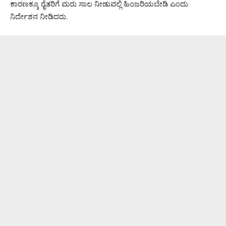
ಕಾರಣಕ್ಕೂ ರೈತರಿಗೆ ಮರು ಸಾಲ ನೀಡುವಲ್ಲಿ ಹಿಂಜರಿಯಬೇಡಿ ಎಂದು
ನಿರ್ದೇಶನ ನೀಡಿದರು.