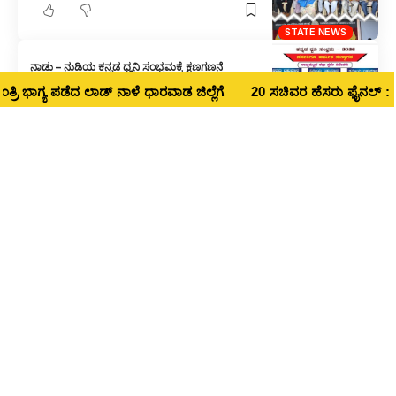
STATE NEWS
ನಾಡು – ನುಡಿಯ ಕನ್ನಡ ಧ್ವನಿ ಸಂಭ್ರಮಕ್ಕೆ ಕ್ಷಣಗಣನೆ
ಾಗ್ಯ ಪಡೆದ ಲಾಡ್‌ ನಾಳೆ ಧಾರವಾಡ ಜಿಲ್ಲೆಗೆ
20 ಸಚಿವರ ಹೆಸರು ಫೈನಲ್ : ಧಾರವಾಡ ಜ
STATE NEWS
ಶಾಸಕರ ಹೆಸರಲ್ಲಿ ವಂಚನೆ : ವಿಶೇಷ ತಂಡದಿಂದ ತನಿಖೆ ನಡೆಸಿ
STATE NEWS