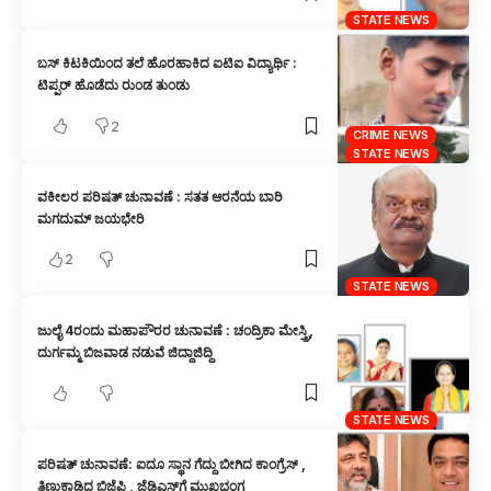
STATE NEWS
ಬಸ್ ಕಿಟಕಿಯಿಂದ ತಲೆ ಹೊರಹಾಕಿದ ಐಟಿಐ ವಿದ್ಯಾರ್ಥಿ :
ಟಿಪ್ಪರ್ ಹೊಡೆದು ರುಂಡ ತುಂಡು
2
CRIME NEWS
STATE NEWS
ವಕೀಲರ ಪರಿಷತ್ ಚುನಾವಣೆ : ಸತತ ಆರನೆಯ ಬಾರಿ
ಮಗದುಮ್ ಜಯಭೇರಿ
2
STATE NEWS
ಜುಲೈ 4ರಂದು ಮಹಾಪೌರರ ಚುನಾವಣೆ : ಚಂದ್ರಿಕಾ ಮೇಸ್ತ್ರಿ,
ದುರ್ಗಮ್ಮ ಬಿಜವಾಡ ನಡುವೆ ಜಿದ್ದಾಜಿದ್ದಿ
STATE NEWS
ಪರಿಷತ್ ಚುನಾವಣೆ: ಐದೂ ಸ್ಥಾನ ಗೆದ್ದು ಬೀಗಿದ ಕಾಂಗ್ರೆಸ್ ,
ತಿಣುಕಾಡಿದ ಬಿಜೆಪಿ , ಜೆಡಿಎಸ್‌ಗೆ ಮುಖಭಂಗ