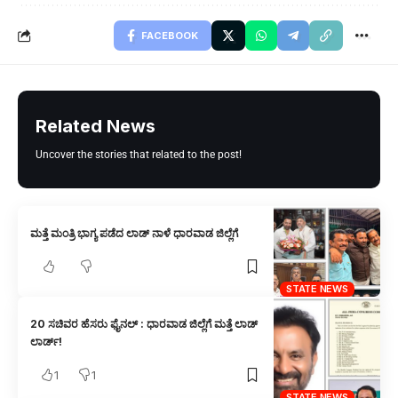
FACEBOOK
Related News
Uncover the stories that related to the post!
ಮತ್ತೆ ಮಂತ್ರಿ ಭಾಗ್ಯ ಪಡೆದ ಲಾಡ್‌ ನಾಳೆ ಧಾರವಾಡ ಜಿಲ್ಲೆಗೆ
STATE NEWS
20 ಸಚಿವರ ಹೆಸರು ಫೈನಲ್ : ಧಾರವಾಡ ಜಿಲ್ಲೆಗೆ ಮತ್ತೆ ಲಾಡ್
ಲಾರ್ಡ್!
1
1
STATE NEWS