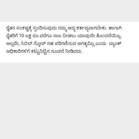
ರೈತರ ಸಂಕಷ್ಟಕ್ಕೆ ಸ್ಪಂದಿಸುವುದು ನಮ್ಮ ಆದ್ಯ ಕರ್ತವ್ಯವಾಗಬೇಕು. ಹಾಗಾಗಿ
ರೈತರಿಗೆ 10 ಲಕ್ಷ ರೂ.ವರೆಗೂ ಸಾಲ ನೀಡಲು ಯಾವುದೇ ತೊಂದರೆಯಿಲ್ಲ.
ಅಲ್ಲದೇ, ಸಿಬಿಲ್ ಸ್ಕೋರ್ ಸಹ ಪರಿಗಣಿಸುವ ಅಗತ್ಯವಿಲ್ಲ ಎಂದು ಬ್ಯಾಂಕ್
ಅಧಿಕಾರಿಗಳಿಗೆ ಕಟ್ಟುನಿಟ್ಟಿನ ಸೂಚನೆ ನೀಡಿದರು.