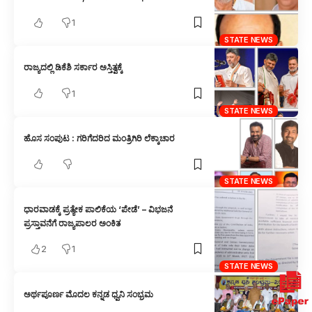
1
STATE NEWS
ರಾಜ್ಯದಲ್ಲಿ ಡಿಕೆಶಿ ಸರ್ಕಾರ ಅಸ್ತಿತ್ವಕ್ಕೆ
1
STATE NEWS
ಹೊಸ ಸಂಪುಟ : ಗರಿಗೆದರಿದ ಮಂತ್ರಿಗಿರಿ ಲೆಕ್ಕಾಚಾರ
STATE NEWS
ಧಾರವಾಡಕ್ಕೆ ಪ್ರತ್ಯೇಕ ಪಾಲಿಕೆಯ ‘ಪೇಡೆ’ – ವಿಭಜನೆ
ಪ್ರಸ್ತಾವನೆಗೆ ರಾಜ್ಯಪಾಲರ ಅಂಕಿತ
2
1
STATE NEWS
ಅರ್ಥಪೂರ್ಣ ಮೊದಲ ಕನ್ನಡ ಧ್ವನಿ ಸಂಭ್ರಮ