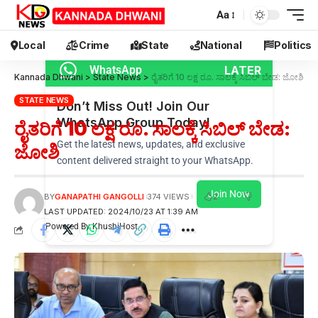
Aa
Local
Crime
State
National
Politics
LATER
WhatsApp
Kannada Dhwani
>
State News
>
ರೈತರಿಗೆ 10 ಲಕ್ಷ ರೂ. ಸಾಲಕ್ಕೆ ಸಿಬಿಲ್ ಬೇಡ: ಜೋಶಿ
STATE NEWS
Don’t Miss Out! Join Our
WhatsApp Group Today!
ರೈತರಿಗೆ 10 ಲಕ್ಷ ರೂ. ಸಾಲಕ್ಕೆ ಸಿಬಿಲ್ ಬೇಡ:
Get the latest news, updates, and exclusive
ಜೋಶಿ
content delivered straight to your WhatsApp.
Join Now
2
BY
GANAPATHI GANGOLLI
374 VIEWS
LAST UPDATED: 2024/10/23 AT 1:39 AM
Powered By KhushiHost