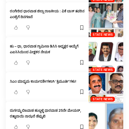
ರಂಗೇರಿದ ಧಾರವಾಡ ಜಿಲ್ಲಾ ರಾಜಕೀಯ : ವಿಕೆ ಬಾಸ್ ತವರಿನ
ಎಂಟ್ರಿಗೆ ದಿನಗಣನೆ
STATE NEWS
ಹು – ಧಾ, ಧಾರವಾಡ ಗ್ರಾಮೀಣ ಡಿಸಿಸಿ ಅಧ್ಯಕ್ಷರ ಆಯ್ಕೆಗೆ
ಎಐಸಿಸಿಯಿಂದ ವೀಕ್ಷಕರ ನೇಮಕ
STATE NEWS
ಸಿಎಂ ಮಾಧ್ಯಮ ಕಾರ್ಯದರ್ಶಿಗಳಾಗಿ ‘ತ್ರಿಮೂರ್ತಿ’ಗಳು!
STATE NEWS
ದುರ್ಗಮ್ಮ ಬಿಜವಾಡ ಹುಬ್ಬಳ್ಳಿ ಧಾರವಾಡ 25ನೇ ಮೇಯರ್,
ರತ್ನಾಬಾಯಿ ನಾಝರೆ ಡೆಪ್ಯುಟಿ