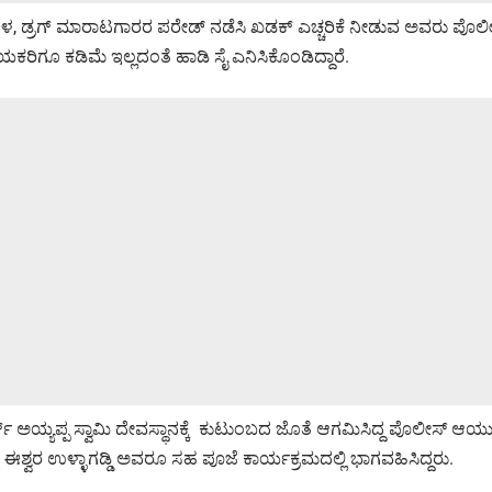
, ರೌಡಿಗಳ, ಡ್ರಗ್ ಮಾರಾಟಗಾರರ ಪರೇಡ್ ನಡೆಸಿ ಖಡಕ್ ಎಚ್ಚರಿಕೆ ನೀಡುವ ಅವರು ಪೊ
ಿಗೂ ಕಡಿಮೆ ಇಲ್ಲದಂತೆ ಹಾಡಿ ಸೈ ಎನಿಸಿಕೊಂಡಿದ್ದಾರೆ.
ಕ್ ಅಯ್ಯಪ್ಪ ಸ್ವಾಮಿ ದೇವಸ್ಥಾನಕ್ಕೆ ಕುಟುಂಬದ ಜೊತೆ ಆಗಮಿಸಿದ್ದ ಪೊಲೀಸ್ ಆಯುಕ್ತ
್ವರ ಉಳ್ಳಾಗಡ್ಡಿ ಅವರೂ ಸಹ ಪೂಜೆ ಕಾರ್ಯಕ್ರಮದಲ್ಲಿ ಭಾಗವಹಿಸಿದ್ದರು.