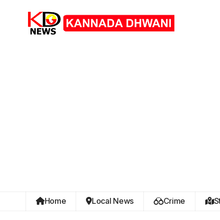
Home
Local News
Crime
S