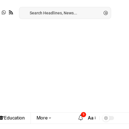
9
Education
More
Aa