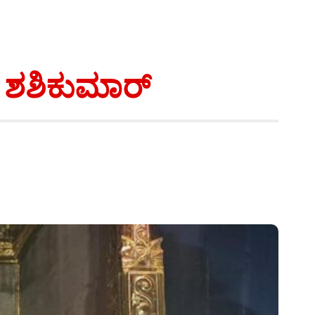
 ಶಶಿಕುಮಾರ್