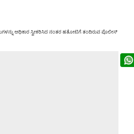
ಅಕ್ರಮಗಳನ್ನು ಅಧಿಕಾರ ಸ್ವೀಕರಿಸಿದ ನಂತರ ಹತೋಟಿಗೆ ತಂದಿರುವ ಪೊಲೀಸ್