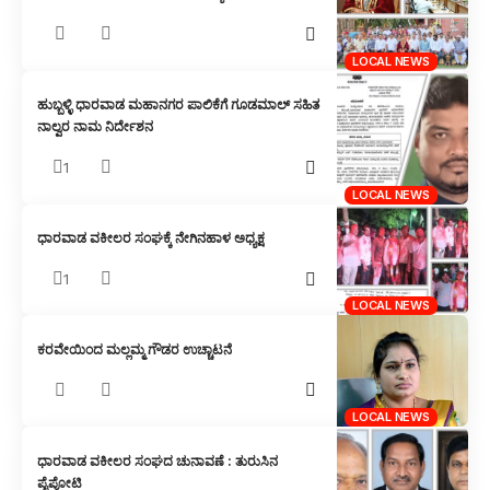
LOCAL NEWS
ಹುಬ್ಬಳ್ಳಿ ಧಾರವಾಡ ಮಹಾನಗರ ಪಾಲಿಕೆಗೆ ಗೂಡಮಾಲ್ ಸಹಿತ
ನಾಲ್ವರ ನಾಮ ನಿರ್ದೇಶನ
1
LOCAL NEWS
ಧಾರವಾಡ ವಕೀಲರ ಸಂಘಕ್ಕೆ ನೇಗಿನಹಾಳ ಅಧ್ಯಕ್ಷ
1
LOCAL NEWS
ಕರವೇಯಿಂದ ಮಲ್ಲಮ್ಮ ಗೌಡರ ಉಚ್ಚಾಟನೆ
LOCAL NEWS
ಧಾರವಾಡ ವಕೀಲರ ಸಂಘದ ಚುನಾವಣೆ : ತುರುಸಿನ
ಪೈಪೋಟಿ