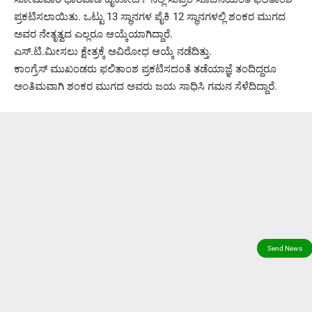
ಪ್ರಕಟಿಸಲಾಯಿತು. ಒಟ್ಟು 13 ಸ್ಥಾನಗಳ ಪೈಕಿ 12 ಸ್ಥಾನಗಳಲ್ಲಿ ಶಂಕರ‌ ಮುಗದ
ಅವರ ನೇತೃತ್ವದ ಎಲ್ಲರೂ ಆಯ್ಕೆಯಾಗಿದ್ದಾರೆ.
ಎಸ್.ಟಿ.ಮೀಸಲು ಕ್ಷೇತ್ರಕ್ಕೆ ಅವಿರೋಧ ಆಯ್ಕೆ ನಡೆದಿತ್ತು.
ಕಾಂಗ್ರೆಸ್ ಮುಖಂಡರು ಫಲಿತಾಂಶ ಪ್ರಕಟಿಸದಂತೆ ತಡೆಯಾಜ್ಞೆ ತಂದಿದ್ದರೂ
ಅಂತಿಮವಾಗಿ ಶಂಕರ ಮುಗದ ಅವರು ಜಯ ಸಾಧಿಸಿ ಗಮನ ಸೆಳೆದಿದ್ದಾರೆ.