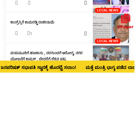
LOCAL NEWS
ಕಾಂಗ್ರೆಸ್ಸಿಗೆ ಕಾಮರಡ್ಡಿ ರಾಜೀನಾಮೆ
1
LOCAL NEWS
ವಂಟಮೂರಿಗೆ ಹಣಕಾಸು , ನರಗುಂದಗೆ ಆರೋಗ್ಯ, ನಗರ
ಯೋಜನೆಗೆ ಕಾಟ್ಕರ್ , ಬೇದರೆಗೆ ಲೆಕ್ಕದ ಪಟ್ಟ
ಷತ್ ಸಭಾಪತಿ ಸ್ಥಾನಕ್ಕೆ ಹೊರಟ್ಟಿ ಸಲಾಂ!
ಮತ್ತೆ ಮಂತ್ರಿ ಭಾಗ್ಯ ಪಡೆದ ಲಾಡ್‌ ನಾಳೆ
LOCAL NEWS
ಹುಬ್ಬಳ್ಳಿ ವಕೀಲರ ಸಂಘಕ್ಕೆ ಅಡ್‌ಹಾಕ್ ಕಮೀಟಿ ನೇಮಕ – ಡಿ.
19ಕ್ಕೆ ಚುನಾವಣೆ
LOCAL NEWS