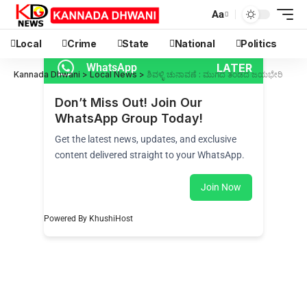
Aa
Local
Crime
State
National
Politics
LATER
WhatsApp
Kannada Dhwani
>
Local News
>
ಶಿವಳ್ಳಿ ಚುನಾವಣೆ : ಮುಗದ ತಂಡದ ಜಯಭೇರಿ
Don’t Miss Out! Join Our
WhatsApp Group Today!
Get the latest news, updates, and exclusive
content delivered straight to your WhatsApp.
Join Now
Powered By KhushiHost