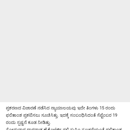
ಪ್ರಕರಣದ ವಿಚಾರಣೆ ನಡೆಸಿದ ನ್ಯಾಯಾಲಯವು ಇದೇ ತಿಂಗಳು 15 ರಂದು
ಫಲಿತಾಂಶ ಪ್ರಕಟಿಸಲು ಸೂಚಿಸಿತ್ತು. ಇದಕ್ಕೆ ಸಂಬಂಧಿಸಿದಂತೆ ‌ಸೆಪ್ಟೆಂಬರ 19
ರಂದು ಸ್ಪಷ್ಟನೆ ಕೂಡ ನೀಡಿತ್ತು.
ಸೋಮವಾರ ಧಾರವಾಡ ಹೈಕೋರ್ಟ್ ನಲ್ಲಿ ಸುಪ್ರಿಂ ಸೂಚನೆಯಂತೆ ಫಲಿತಾಂಶ