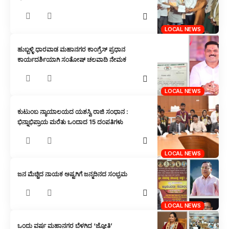
LOCAL NEWS
ಹುಬ್ಬಳ್ಳಿ ಧಾರವಾಡ ಮಹಾನಗರ ಕಾಂಗ್ರೆಸ್ ಪ್ರಧಾನ
ಕಾರ್ಯದರ್ಶಿಯಾಗಿ ಸಂತೋಷ್ ಚಲವಾದಿ ನೇಮಕ
LOCAL NEWS
ಕುಟುಂಬ ನ್ಯಾಯಾಲಯದ ಯಶಸ್ವಿ ರಾಜಿ ಸಂಧಾನ :
ಭಿನ್ನಾಭಿಪ್ರಾಯ ಮರೆತು ಒಂದಾದ 15 ದಂಪತಿಗಳು
LOCAL NEWS
ಜನ ಮೆಚ್ಚಿದ ನಾಯಕ ಅಷ್ಟಗಿಗೆ ಜನ್ಮದಿನದ ಸಂಭ್ರಮ
LOCAL NEWS
ಒಂದು ವರ್ಷ ಮಹಾನಗರ ಬೆಳಗಿದ ‘ಜ್ಯೋತಿ’