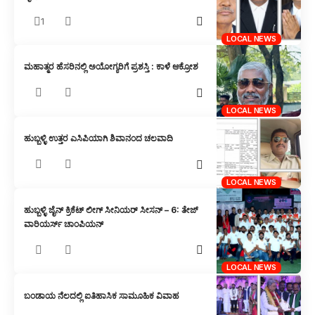
1
LOCAL NEWS
ಮಹಾತ್ಮರ ಹೆಸರಿನಲ್ಲಿ ಅಯೋಗ್ಯರಿಗೆ ಪ್ರಶಸ್ತಿ : ಕಾಳೆ ಆಕ್ರೋಶ
LOCAL NEWS
ಹುಬ್ಬಳ್ಳಿ ಉತ್ತರ ಎಸಿಪಿಯಾಗಿ ಶಿವಾನಂದ ಚಲವಾದಿ
LOCAL NEWS
ಹುಬ್ಬಳ್ಳಿ ಜೈನ್ ಕ್ರಿಕೆಟ್ ಲೀಗ್ ಸೀನಿಯರ್ ಸೀಸನ್ – 6: ತೇಜ್
ವಾರಿಯರ್ಸ್ ಚಾಂಪಿಯನ್
LOCAL NEWS
ಬಂಡಾಯ ನೆಲದಲ್ಲಿ ಐತಿಹಾಸಿಕ ಸಾಮೂಹಿಕ ವಿವಾಹ