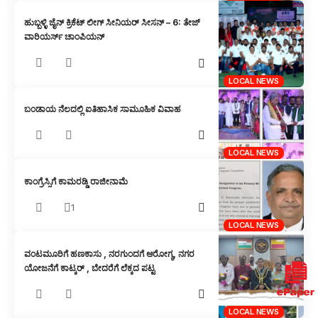
ಹುಬ್ಬಳ್ಳಿ ಜೈನ್ ಕ್ರಿಕೆಟ್ ಲೀಗ್ ಸೀನಿಯರ್ ಸೀಸನ್ – 6: ತೇಜ್
ವಾರಿಯರ್ಸ್ ಚಾಂಪಿಯನ್
LOCAL NEWS
ಬಂಡಾಯ ನೆಲದಲ್ಲಿ ಐತಿಹಾಸಿಕ ಸಾಮೂಹಿಕ ವಿವಾಹ
LOCAL NEWS
ಕಾಂಗ್ರೆಸ್ಸಿಗೆ ಕಾಮರಡ್ಡಿ ರಾಜೀನಾಮೆ
1
LOCAL NEWS
ವಂಟಮೂರಿಗೆ ಹಣಕಾಸು , ನರಗುಂದಗೆ ಆರೋಗ್ಯ, ನಗರ
ಯೋಜನೆಗೆ ಕಾಟ್ಕರ್ , ಬೇದರೆಗೆ ಲೆಕ್ಕದ ಪಟ್ಟ
LOCAL NEWS