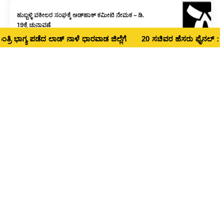
ಹುಬ್ಬಳ್ಳಿ ವಕೀಲರ ಸಂಘಕ್ಕೆ ಅಡ್‌ಹಾಕ್ ಕಮೀಟಿ ನೇಮಕ – ಡಿ.
19ಕ್ಕೆ ಚುನಾವಣೆ
ಭಾಗ್ಯ ಪಡೆದ ಲಾಡ್‌ ನಾಳೆ ಧಾರವಾಡ ಜಿಲ್ಲೆಗೆ
20 ಸಚಿವರ ಹೆಸರು ಫೈನಲ್ : ಧಾರವಾಡ 
LOCAL NEWS
ಈ ಬಾರಿ 129 ಜನರಿಗೆ ಹು. ಧಾ ಪಾಲಿಕೆ ಧೀಮಂತ ಗೌರವ
4
LOCAL NEWS
ABOUT US