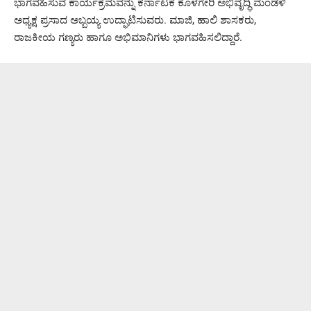
ಭಾಗವಹಿಸುವ ಕಾರ್ಯಕ್ರಮವನ್ನು ಕರ್ನಾಟಕ ಕೊಳಗೇರಿ ಅಭಿವೃದ್ಧಿ ಮಂಡಳಿ
ಅಧ್ಯಕ್ಷ ಪ್ರಸಾದ ಅಬ್ಬಯ್ಯ ಉದ್ಘಾಟಿಸುವರು. ಮಾಜಿ, ಹಾಲಿ ಶಾಸಕರು,
ರಾಜಕೀಯ ಗಣ್ಯರು ಹಾಗೂ ಅಭಿಮಾನಿಗಳು ಭಾಗವಹಿಸಲಿದ್ದಾರೆ.