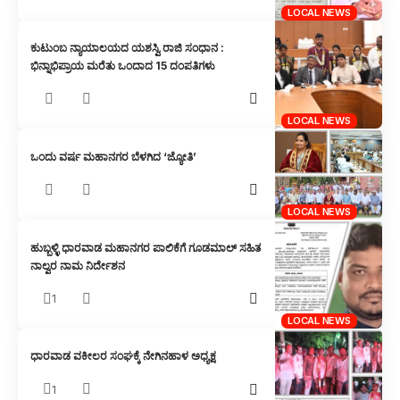
LOCAL NEWS
ಕುಟುಂಬ ನ್ಯಾಯಾಲಯದ ಯಶಸ್ವಿ ರಾಜಿ ಸಂಧಾನ :
ಭಿನ್ನಾಭಿಪ್ರಾಯ ಮರೆತು ಒಂದಾದ 15 ದಂಪತಿಗಳು
LOCAL NEWS
ಒಂದು ವರ್ಷ ಮಹಾನಗರ ಬೆಳಗಿದ ‘ಜ್ಯೋತಿ’
LOCAL NEWS
ಹುಬ್ಬಳ್ಳಿ ಧಾರವಾಡ ಮಹಾನಗರ ಪಾಲಿಕೆಗೆ ಗೂಡಮಾಲ್ ಸಹಿತ
ನಾಲ್ವರ ನಾಮ ನಿರ್ದೇಶನ
1
LOCAL NEWS
ಧಾರವಾಡ ವಕೀಲರ ಸಂಘಕ್ಕೆ ನೇಗಿನಹಾಳ ಅಧ್ಯಕ್ಷ
1