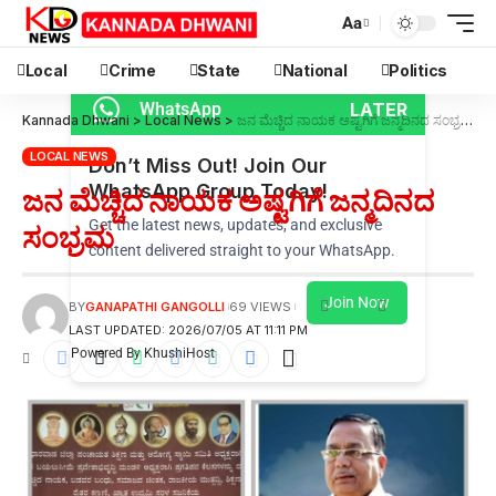
Aa
Local
Crime
State
National
Politics
LATER
WhatsApp
Kannada Dhwani
>
Local News
>
ಜನ ಮೆಚ್ಚಿದ ನಾಯಕ ಅಷ್ಟಗಿಗೆ ಜನ್ಮದಿನದ ಸಂಭ್ರಮ
LOCAL NEWS
Don’t Miss Out! Join Our
WhatsApp Group Today!
ಜನ ಮೆಚ್ಚಿದ ನಾಯಕ ಅಷ್ಟಗಿಗೆ ಜನ್ಮದಿನದ
Get the latest news, updates, and exclusive
ಸಂಭ್ರಮ
content delivered straight to your WhatsApp.
Join Now
BY
GANAPATHI GANGOLLI
69 VIEWS
LAST UPDATED: 2026/07/05 AT 11:11 PM
Powered By KhushiHost