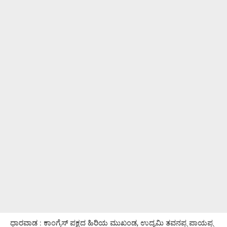
ಧಾರವಾಡ : ಕಾಂಗ್ರೆಸ್ ಪಕ್ಷದ ಹಿರಿಯ ಮುಖಂಡ, ಉದ್ಯಮಿ ತವನಪ್ಪ ಪಾಯಪ್ಪ