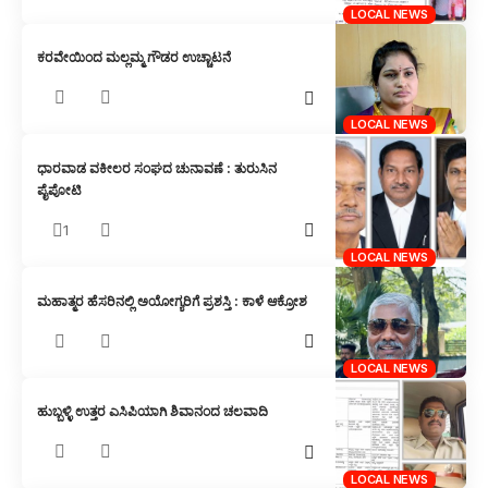
LOCAL NEWS
ಕರವೇಯಿಂದ ಮಲ್ಲಮ್ಮ ಗೌಡರ ಉಚ್ಚಾಟನೆ
LOCAL NEWS
ಧಾರವಾಡ ವಕೀಲರ ಸಂಘದ ಚುನಾವಣೆ : ತುರುಸಿನ
ಪೈಪೋಟಿ
1
LOCAL NEWS
ಮಹಾತ್ಮರ ಹೆಸರಿನಲ್ಲಿ ಅಯೋಗ್ಯರಿಗೆ ಪ್ರಶಸ್ತಿ : ಕಾಳೆ ಆಕ್ರೋಶ
LOCAL NEWS
ಹುಬ್ಬಳ್ಳಿ ಉತ್ತರ ಎಸಿಪಿಯಾಗಿ ಶಿವಾನಂದ ಚಲವಾದಿ
LOCAL NEWS