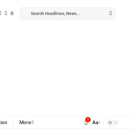
9
ion
More
Aa