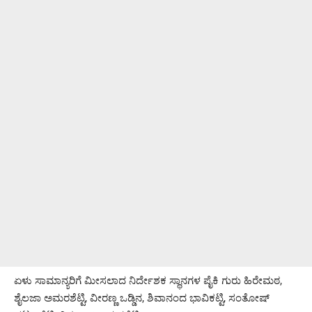
ಏಳು ಸಾಮಾನ್ಯರಿಗೆ ಮೀಸಲಾದ ನಿರ್ದೇಶಕ ಸ್ಥಾನಗಳ ಪೈಕಿ ಗುರು ಹಿರೇಮಠ,
ಶೈಲಜಾ ಅಮರಶೆಟ್ಟಿ, ವೀರಣ್ಣ ಒಡ್ಡಿನ, ಶಿವಾನಂದ ಭಾವಿಕಟ್ಟಿ, ಸಂತೋಷ್