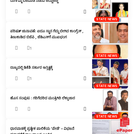
ದುರ್ಗಮ್ಮ ಬಿಜವಾಡ ನಡುವೆ ಜಿದ್ದಾಜಿದ್ದಿ
STATE NEWS
ಪರಿಷತ್ ಚುನಾವಣೆ: ಐದೂ ಸ್ಥಾನ ಗೆದ್ದು ಬೀಗಿದ ಕಾಂಗ್ರೆಸ್ ,
ತಿಣುಕಾಡಿದ ಬಿಜೆಪಿ , ಜೆಡಿಎಸ್‌ಗೆ ಮುಖಭಂಗ
1
STATE NEWS
ರಾಜ್ಯದಲ್ಲಿ ಡಿಕೆಶಿ ಸರ್ಕಾರ ಅಸ್ತಿತ್ವಕ್ಕೆ
1
STATE NEWS
ಹೊಸ ಸಂಪುಟ : ಗರಿಗೆದರಿದ ಮಂತ್ರಿಗಿರಿ ಲೆಕ್ಕಾಚಾರ
STATE NEWS
ಧಾರವಾಡಕ್ಕೆ ಪ್ರತ್ಯೇಕ ಪಾಲಿಕೆಯ ‘ಪೇಡೆ’ – ವಿಭಜನೆ