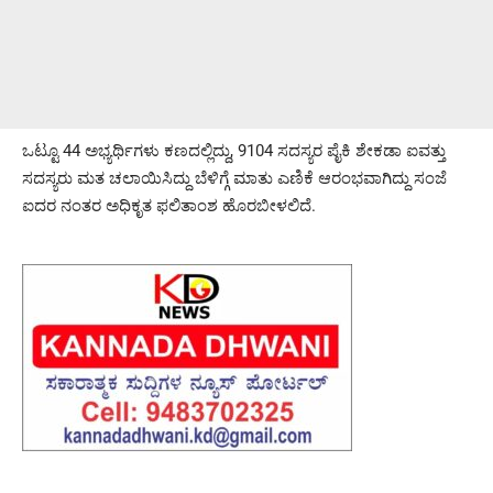
ಒಟ್ಟೂ 44 ಅಭ್ಯರ್ಥಿಗಳು ಕಣದಲ್ಲಿದ್ದು, 9104 ಸದಸ್ಯರ ಪೈಕಿ ಶೇಕಡಾ ಐವತ್ತು
ಸದಸ್ಯರು ಮತ ಚಲಾಯಿಸಿದ್ದು ಬೆಳಿಗ್ಗೆ ಮಾತು ಎಣಿಕೆ ಆರಂಭವಾಗಿದ್ದು ಸಂಜೆ
ಐದರ ನಂತರ ಅಧಿಕೃತ ಫಲಿತಾಂಶ ಹೊರಬೀಳಲಿದೆ.