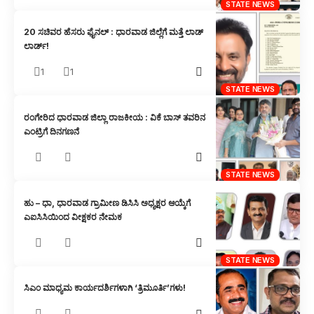
STATE NEWS
20 ಸಚಿವರ ಹೆಸರು ಫೈನಲ್ : ಧಾರವಾಡ ಜಿಲ್ಲೆಗೆ ಮತ್ತೆ ಲಾಡ್
ಲಾರ್ಡ್!
1
1
STATE NEWS
ರಂಗೇರಿದ ಧಾರವಾಡ ಜಿಲ್ಲಾ ರಾಜಕೀಯ : ವಿಕೆ ಬಾಸ್ ತವರಿನ
ಎಂಟ್ರಿಗೆ ದಿನಗಣನೆ
STATE NEWS
ಹು – ಧಾ, ಧಾರವಾಡ ಗ್ರಾಮೀಣ ಡಿಸಿಸಿ ಅಧ್ಯಕ್ಷರ ಆಯ್ಕೆಗೆ
ಎಐಸಿಸಿಯಿಂದ ವೀಕ್ಷಕರ ನೇಮಕ
STATE NEWS
ಸಿಎಂ ಮಾಧ್ಯಮ ಕಾರ್ಯದರ್ಶಿಗಳಾಗಿ ‘ತ್ರಿಮೂರ್ತಿ’ಗಳು!