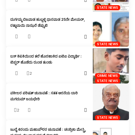
STATE NEWS
ದುರ್ಗಮ್ಮ ಬಿಜವಾಡ ಹುಬ್ಬಳ್ಳಿ ಧಾರವಾಡ 25ನೇ ಮೇಯರ್,
ರತ್ನಾಬಾಯಿ ನಾಝರೆ ಡೆಪ್ಯುಟಿ
STATE NEWS
ಬಸ್ ಕಿಟಕಿಯಿಂದ ತಲೆ ಹೊರಹಾಕಿದ ಐಟಿಐ ವಿದ್ಯಾರ್ಥಿ :
ಟಿಪ್ಪರ್ ಹೊಡೆದು ರುಂಡ ತುಂಡು
2
CRIME NEWS
STATE NEWS
ವಕೀಲರ ಪರಿಷತ್ ಚುನಾವಣೆ : ಸತತ ಆರನೆಯ ಬಾರಿ
ಮಗದುಮ್ ಜಯಭೇರಿ
2
STATE NEWS
ಜುಲೈ 4ರಂದು ಮಹಾಪೌರರ ಚುನಾವಣೆ : ಚಂದ್ರಿಕಾ ಮೇಸ್ತ್ರಿ,