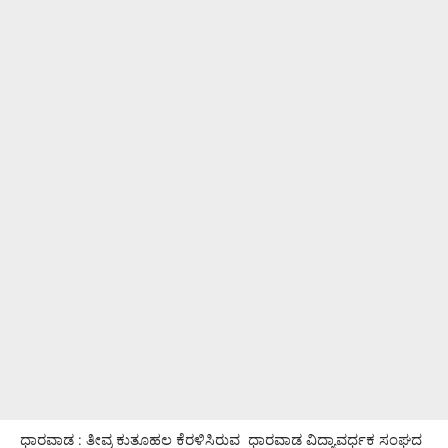
ಧಾರವಾಡ : ತೀವ್ರ ಕುತೂಹಲ ಕೆರಳಿಸಿರುವ ಧಾರವಾಡ ವಿದ್ಯಾವರ್ಧಕ ಸಂಘದ