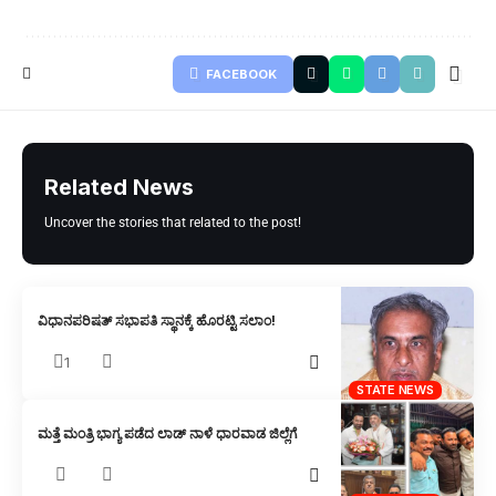
FACEBOOK
Related News
Uncover the stories that related to the post!
ವಿಧಾನಪರಿಷತ್ ಸಭಾಪತಿ ಸ್ಥಾನಕ್ಕೆ ಹೊರಟ್ಟಿ ಸಲಾಂ!
1
STATE NEWS
ಮತ್ತೆ ಮಂತ್ರಿ ಭಾಗ್ಯ ಪಡೆದ ಲಾಡ್‌ ನಾಳೆ ಧಾರವಾಡ ಜಿಲ್ಲೆಗೆ