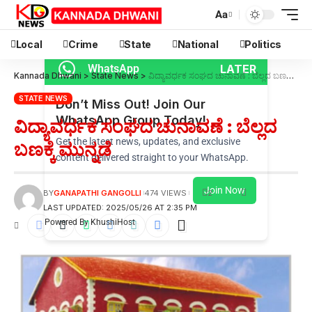
Aa
Local
Crime
State
National
Politics
LATER
WhatsApp
Kannada Dhwani
>
State News
>
ವಿದ್ಯಾವರ್ಧಕ ಸಂಘದ ಚುನಾವಣೆ : ಬೆಲ್ಲದ ಬಣಕ್ಕೆ ಮುನ್ನಡೆ
STATE NEWS
Don’t Miss Out! Join Our
WhatsApp Group Today!
ವಿದ್ಯಾವರ್ಧಕ ಸಂಘದ ಚುನಾವಣೆ : ಬೆಲ್ಲದ
Get the latest news, updates, and exclusive
ಬಣಕ್ಕೆ ಮುನ್ನಡೆ
content delivered straight to your WhatsApp.
Join Now
2
BY
GANAPATHI GANGOLLI
474 VIEWS
LAST UPDATED: 2025/05/26 AT 2:35 PM
Powered By KhushiHost