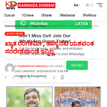
Aa
Local
Crime
State
National
Politics
LATER
WhatsApp
Kannada Dhwani
>
State News
>
ಖ್ಯಾತ ರಂಗಕರ್ಮಿ, ಹಾಸ್ಯ ನಟ ಯಶವಂತ ಸರದೇಶಪಾಂಡೆ ಇನ್ನಿಲ್ಲ
STATE NEWS
Don’t Miss Out! Join Our
WhatsApp Group Today!
ಖ್ಯಾತ ರಂಗಕರ್ಮಿ, ಹಾಸ್ಯ ನಟ ಯಶವಂತ
Get the latest news, updates, and exclusive
ಸರದೇಶಪಾಂಡೆ ಇನ್ನಿಲ್ಲ
content delivered straight to your WhatsApp.
Join Now
1
BY
GANAPATHI GANGOLLI
315 VIEWS
LAST UPDATED: 2025/09/29 AT 2:28 PM
Powered By KhushiHost