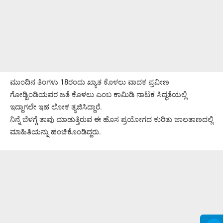
ಮುಂದಿನ ತಿಂಗಳು 18ರಂದು ಖ್ಯಾತ ಕೊಳಲು ವಾದಕ ಪ್ರವೀಣ
ಗೋಡ್ಖಿಂಡಿಯವರ ಜತೆ ಕೊಳಲು ಎಂಬ ಕಾಮಿಡಿ ನಾಟಕ ಸಿದ್ಧತೆಯಲ್ಲಿ
ಇದ್ದಾಗಲೇ ಇಹ ಲೋಕ ತ್ಯಜಿಸಿದ್ದಾರೆ.
ನಿನ್ನೆ ಬೆಳಗ್ಗೆ ತಾವು ಮಾಡುತ್ತಿರುವ ಈ ಹೊಸ ಪ್ರಯೋಗದ ಕುರಿತು ಜಾಲತಾಣದಲ್ಲಿ
ಮಾಹಿತಿಯನ್ನು ಹಂಚಿಕೊಂಡಿದ್ದರು.