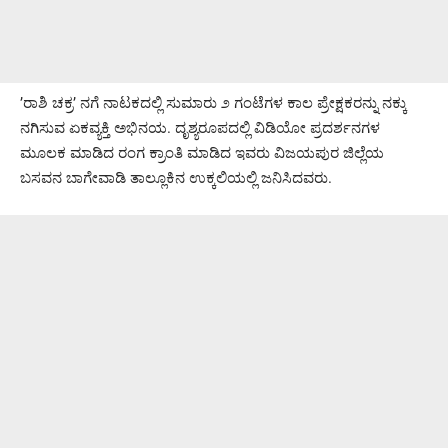
’ರಾಶಿ ಚಕ್ರ’ ನಗೆ ನಾಟಕದಲ್ಲಿ ಸುಮಾರು ೨ ಗಂಟೆಗಳ ಕಾಲ ಪ್ರೇಕ್ಷಕರನ್ನು ನಕ್ಕು
ನಗಿಸುವ ಏಕವ್ಯಕ್ತಿ ಅಭಿನಯ. ದೃಶ್ಯರೂಪದಲ್ಲಿ ವಿಡಿಯೋ ಪ್ರದರ್ಶನಗಳ
ಮೂಲಕ ಮಾಡಿದ ರಂಗ ಕ್ರಾಂತಿ ಮಾಡಿದ ಇವರು ವಿಜಯಪುರ ಜಿಲ್ಲೆಯ
ಬಸವನ ಬಾಗೇವಾಡಿ ತಾಲ್ಲೂಕಿನ ಉಕ್ಕಲಿಯಲ್ಲಿ ಜನಿಸಿದವರು.