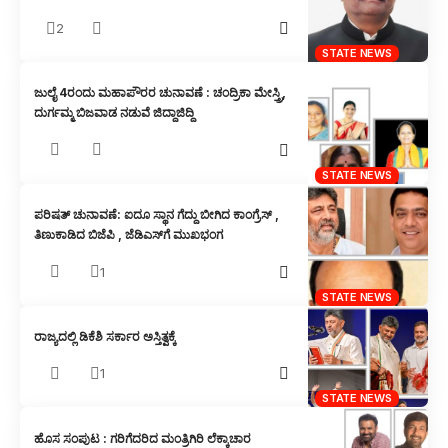
2
STATE NEWS
ಜುಲೈ 4ರಂದು ಮಹಾಪೌರರ ಚುನಾವಣೆ : ಚಂದ್ರಿಕಾ ಮೇಸ್ತ್ರಿ,
ದುರ್ಗಮ್ಮ ಬಿಜವಾಡ ನಡುವೆ ಜಿದ್ದಾಜಿದ್ದಿ
STATE NEWS
ಪರಿಷತ್ ಚುನಾವಣೆ: ಐದೂ ಸ್ಥಾನ ಗೆದ್ದು ಬೀಗಿದ ಕಾಂಗ್ರೆಸ್ ,
ತಿಣುಕಾಡಿದ ಬಿಜೆಪಿ , ಜೆಡಿಎಸ್‌ಗೆ ಮುಖಭಂಗ
1
STATE NEWS
ರಾಜ್ಯದಲ್ಲಿ ಡಿಕೆಶಿ ಸರ್ಕಾರ ಅಸ್ತಿತ್ವಕ್ಕೆ
1
STATE NEWS
ಹೊಸ ಸಂಪುಟ : ಗರಿಗೆದರಿದ ಮಂತ್ರಿಗಿರಿ ಲೆಕ್ಕಾಚಾರ