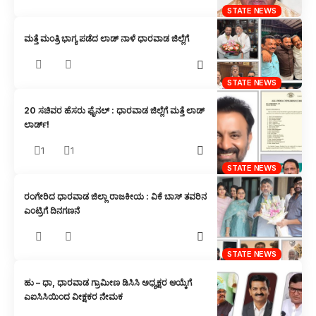
STATE NEWS
ಮತ್ತೆ ಮಂತ್ರಿ ಭಾಗ್ಯ ಪಡೆದ ಲಾಡ್‌ ನಾಳೆ ಧಾರವಾಡ ಜಿಲ್ಲೆಗೆ
STATE NEWS
20 ಸಚಿವರ ಹೆಸರು ಫೈನಲ್ : ಧಾರವಾಡ ಜಿಲ್ಲೆಗೆ ಮತ್ತೆ ಲಾಡ್
ಲಾರ್ಡ್!
1
1
STATE NEWS
ರಂಗೇರಿದ ಧಾರವಾಡ ಜಿಲ್ಲಾ ರಾಜಕೀಯ : ವಿಕೆ ಬಾಸ್ ತವರಿನ
ಎಂಟ್ರಿಗೆ ದಿನಗಣನೆ
STATE NEWS
ಹು – ಧಾ, ಧಾರವಾಡ ಗ್ರಾಮೀಣ ಡಿಸಿಸಿ ಅಧ್ಯಕ್ಷರ ಆಯ್ಕೆಗೆ
ಎಐಸಿಸಿಯಿಂದ ವೀಕ್ಷಕರ ನೇಮಕ