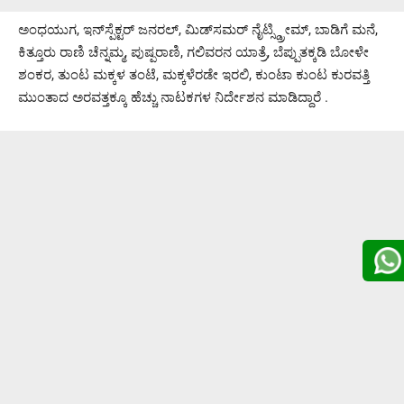
ಅಂಧಯುಗ, ಇನ್‌ಸ್ಪೆಕ್ಟರ್ ಜನರಲ್, ಮಿಡ್‌ಸಮರ್ ನೈಟ್ಸ್ಡ್ರೀಮ್, ಬಾಡಿಗೆ ಮನೆ,
ಕಿತ್ತೂರು ರಾಣಿ ಚೆನ್ನಮ್ಮ, ಪುಷ್ಪರಾಣಿ, ಗಲಿವರನ ಯಾತ್ರೆ, ಬೆಪ್ಪುತಕ್ಕಡಿ ಬೋಳೇ
ಶಂಕರ, ತುಂಟ ಮಕ್ಕಳ ತಂಟೆ, ಮಕ್ಕಳೆರಡೇ ಇರಲಿ, ಕುಂಟಾ ಕುಂಟ ಕುರವತ್ತಿ
ಮುಂತಾದ ಅರವತ್ತಕ್ಕೂ ಹೆಚ್ಚು ನಾಟಕಗಳ ನಿರ್ದೇಶನ ಮಾಡಿದ್ದಾರೆ .