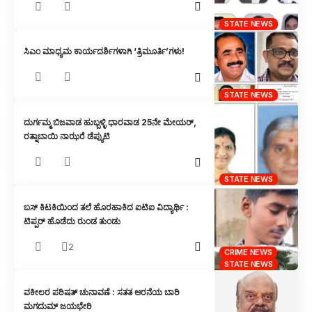
STATE NEWS
ಸಿಎಂ ಮಾಧ್ಯಮ ಕಾರ್ಯದರ್ಶಿಗಳಾಗಿ ‘ತ್ರಿಮೂರ್ತಿ’ಗಳು!
STATE NEWS
ದುರ್ಗಮ್ಮ ಬಿಜವಾಡ ಹುಬ್ಬಳ್ಳಿ ಧಾರವಾಡ 25ನೇ ಮೇಯರ್,
ರತ್ನಾಬಾಯಿ ನಾಝರೆ ಡೆಪ್ಯುಟಿ
STATE NEWS
ಬಸ್ ಕಿಟಕಿಯಿಂದ ತಲೆ ಹೊರಹಾಕಿದ ಐಟಿಐ ವಿದ್ಯಾರ್ಥಿ :
ಟಿಪ್ಪರ್ ಹೊಡೆದು ರುಂಡ ತುಂಡು
2
CRIME NEWS
STATE NEWS
ವಕೀಲರ ಪರಿಷತ್ ಚುನಾವಣೆ : ಸತತ ಆರನೆಯ ಬಾರಿ
ಮಗದುಮ್ ಜಯಭೇರಿ