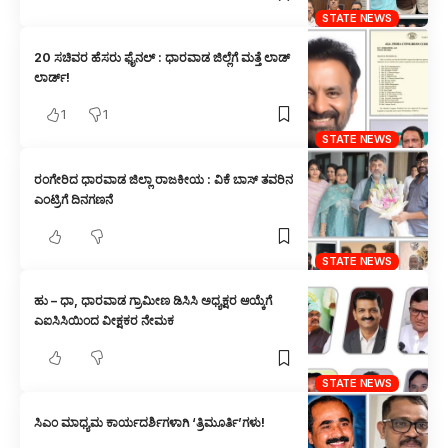
STATE NEWS
20 ಸಚಿವರ ಹೆಸರು ಫೈನಲ್ : ಧಾರವಾಡ ಜಿಲ್ಲೆಗೆ ಮತ್ತೆ ಲಾಡ್
ಲಾರ್ಡ್!
1
1
STATE NEWS
ರಂಗೇರಿದ ಧಾರವಾಡ ಜಿಲ್ಲಾ ರಾಜಕೀಯ : ವಿಕೆ ಬಾಸ್ ತವರಿನ
ಎಂಟ್ರಿಗೆ ದಿನಗಣನೆ
STATE NEWS
ಹು – ಧಾ, ಧಾರವಾಡ ಗ್ರಾಮೀಣ ಡಿಸಿಸಿ ಅಧ್ಯಕ್ಷರ ಆಯ್ಕೆಗೆ
ಎಐಸಿಸಿಯಿಂದ ವೀಕ್ಷಕರ ನೇಮಕ
STATE NEWS
ಸಿಎಂ ಮಾಧ್ಯಮ ಕಾರ್ಯದರ್ಶಿಗಳಾಗಿ ‘ತ್ರಿಮೂರ್ತಿ’ಗಳು!