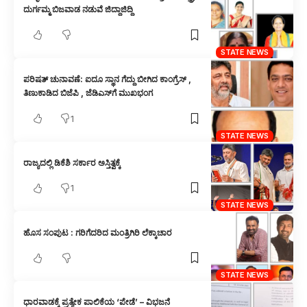
ದುರ್ಗಮ್ಮ ಬಿಜವಾಡ ನಡುವೆ ಜಿದ್ದಾಜಿದ್ದಿ
STATE NEWS
ಪರಿಷತ್ ಚುನಾವಣೆ: ಐದೂ ಸ್ಥಾನ ಗೆದ್ದು ಬೀಗಿದ ಕಾಂಗ್ರೆಸ್ ,
ತಿಣುಕಾಡಿದ ಬಿಜೆಪಿ , ಜೆಡಿಎಸ್‌ಗೆ ಮುಖಭಂಗ
1
STATE NEWS
ರಾಜ್ಯದಲ್ಲಿ ಡಿಕೆಶಿ ಸರ್ಕಾರ ಅಸ್ತಿತ್ವಕ್ಕೆ
1
STATE NEWS
ಹೊಸ ಸಂಪುಟ : ಗರಿಗೆದರಿದ ಮಂತ್ರಿಗಿರಿ ಲೆಕ್ಕಾಚಾರ
STATE NEWS
ಧಾರವಾಡಕ್ಕೆ ಪ್ರತ್ಯೇಕ ಪಾಲಿಕೆಯ ‘ಪೇಡೆ’ – ವಿಭಜನೆ