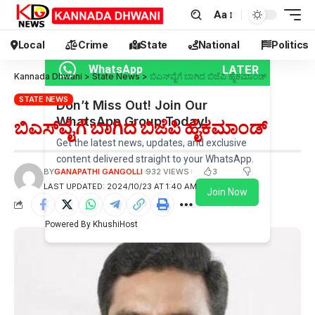
Aa
Local
Crime
State
National
Politics
LATER
WhatsApp
Kannada Dhwani
>
State News
>
ಬಿಎಸ್‌ವೈಗೆ ಬಾಗಿದ ಬಿಜೆಪಿ ಹೈಕಮಾಂಡ್
STATE NEWS
Don’t Miss Out! Join Our
WhatsApp Group Today!
ಬಿಎಸ್‌ವೈಗೆ ಬಾಗಿದ ಬಿಜೆಪಿ ಹೈಕಮಾಂಡ್
Get the latest news, updates, and exclusive
content delivered straight to your WhatsApp.
3
BY
GANAPATHI GANGOLLI
932 VIEWS
LAST UPDATED: 2024/10/23 AT 1:40 AM
Join Now
Powered By KhushiHost