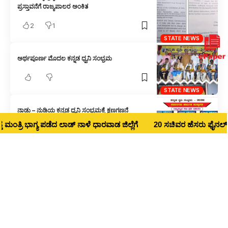
ಪ್ರಸ್ತಾವನೆಗೆ ರಾಜ್ಯಪಾಲರ ಅಂಕಿತ
2
1
STATE NEWS
ಅರ್ಥಪೂರ್ಣ ಮೊದಲ ಕನ್ನಡ ಧ್ವನಿ ಸಂಭ್ರಮ
STATE NEWS
ನಾಡು – ನುಡಿಯ ಕನ್ನಡ ಧ್ವನಿ ಸಂಭ್ರಮಕ್ಕೆ ಕ್ಷಣಗಣನೆ
್ರಿ ಭಾಗ್ಯ ಪಡೆದ ಲಾಡ್‌ ನಾಳೆ ಧಾರವಾಡ ಜಿಲ್ಲೆಗೆ
20 ಸಚಿವರ ಹೆಸರು ಫೈನಲ್ : ಧಾರವಾ
STATE NEWS
ಶಾಸಕರ ಹೆಸರಲ್ಲಿ ವಂಚನೆ : ವಿಶೇಷ ತಂಡದಿಂದ ತನಿಖೆ ನಡೆಸಿ
STATE NEWS