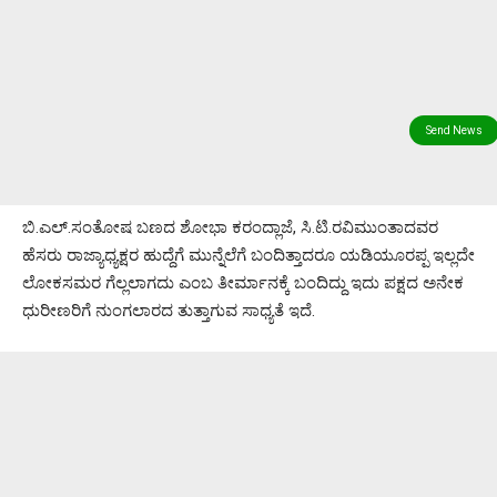
ಬಿ.ಎಲ್.ಸಂತೋಷ ಬಣದ ಶೋಭಾ ಕರಂದ್ಲಾಜೆ, ಸಿ.ಟಿ.ರವಿಮುಂತಾದವರ
ಹೆಸರು ರಾಜ್ಯಾಧ್ಯಕ್ಷರ ಹುದ್ದೆಗೆ ಮುನ್ನೆಲೆಗೆ ಬಂದಿತ್ತಾದರೂ ಯಡಿಯೂರಪ್ಪ ಇಲ್ಲದೇ
ಲೋಕಸಮರ ಗೆಲ್ಲಲಾಗದು ಎಂಬ ತೀರ್ಮಾನಕ್ಕೆ ಬಂದಿದ್ದು ಇದು ಪಕ್ಷದ ಅನೇಕ
ಧುರೀಣರಿಗೆ ನುಂಗಲಾರದ ತುತ್ತಾಗುವ ಸಾಧ್ಯತೆ ಇದೆ.