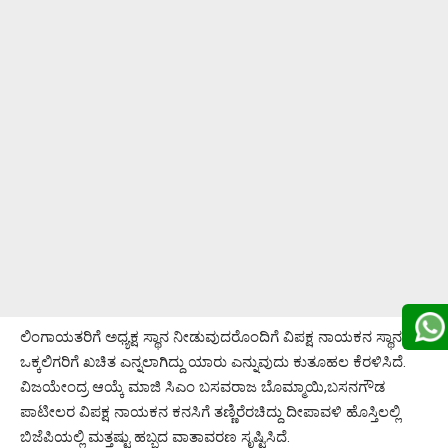
ಲಿಂಗಾಯತರಿಗೆ ಅಧ್ಯಕ್ಷ ಸ್ಥಾನ ನೀಡುವುದರೊಂದಿಗೆ ವಿಪಕ್ಷ ನಾಯಕನ ಸ್ಥಾನ
ಒಕ್ಕಲಿಗರಿಗೆ ಖಚಿತ ಎನ್ನಲಾಗಿದ್ದು ಯಾರು ಎನ್ನುವುದು ಕುತೂಹಲ ಕೆರಳಿಸಿದೆ.
ವಿಜಯೇಂದ್ರ ಆಯ್ಕೆ ಮಾಜಿ ಸಿಎಂ ಬಸವರಾಜ ಬೊಮ್ಮಾಯಿ,ಬಸನಗೌಡ
ಪಾಟೀಲರ ವಿಪಕ್ಷ ನಾಯಕನ ಕನಸಿಗೆ ತಣ್ಣಿರೆರಚಿದ್ದು ದೀಪಾವಳಿ ಹೊಸ್ತಿಲಲ್ಲಿ
ಬಿಜೆಪಿಯಲ್ಲಿ ಮತ್ತಷ್ಟು ಹಬ್ಬದ ವಾತಾವರಣ ಸೃಷ್ಟಿಸಿದೆ.