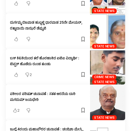
STATE NEWS
ದುರ್ಗಮ್ಮ ಬಿಜವಾಡ ಹುಬ್ಬಳ್ಳಿ ಧಾರವಾಡ 25ನೇ ಮೇಯರ್,
ರತ್ನಾಬಾಯಿ ನಾಝರೆ ಡೆಪ್ಯುಟಿ
STATE NEWS
ಬಸ್ ಕಿಟಕಿಯಿಂದ ತಲೆ ಹೊರಹಾಕಿದ ಐಟಿಐ ವಿದ್ಯಾರ್ಥಿ :
ಟಿಪ್ಪರ್ ಹೊಡೆದು ರುಂಡ ತುಂಡು
2
CRIME NEWS
STATE NEWS
ವಕೀಲರ ಪರಿಷತ್ ಚುನಾವಣೆ : ಸತತ ಆರನೆಯ ಬಾರಿ
ಮಗದುಮ್ ಜಯಭೇರಿ
2
STATE NEWS
ಜುಲೈ 4ರಂದು ಮಹಾಪೌರರ ಚುನಾವಣೆ : ಚಂದ್ರಿಕಾ ಮೇಸ್ತ್ರಿ,