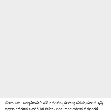
ಬೆಂಗಳೂರು : ಬಾಲ್ಯದಿಂದಲೇ ಹರಿ ಕಥೆಗಳನ್ನು ಕೇಳುತ್ತಾ ಬೆಳೆದು,ಮುಂದೆ ಭಕ್ತಿ
ಪ್ರಧಾನ ಕಥೆಗಳನ್ನ ಜನರಿಗೆ ತಿಳಿಸಬೇಕು ಎಂಬ ಹಂಬಲದಿಂದ ಚಿತ್ರರಂಗಕ್ಕೆ