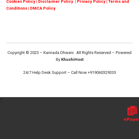
Cookies Policy
|
Disclaimer Policy
|
Privacy Policy
|
Terms and
Conditions
|
DMCA Policy
Copyright © 2023 – Kannada Dhwani. All Rights Reserved – Powered
By
KhushiHost
24/7 Help Desk Support –
Call Now +919060329333
";