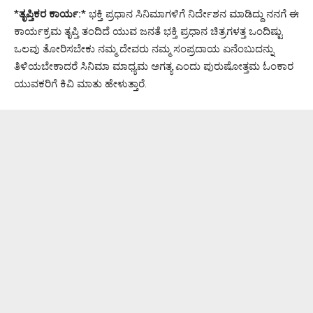
*
ತೃಪ್ತಿಕರ ಕಾರ್ಯ:
* ಭಕ್ತಿ ಪ್ರಧಾನ ಸಿನಿಮಾಗಳಿಗೆ ನಿರ್ದೇಶನ ಮಾಡಿದ್ದು ನನಗೆ ಈ
ಕಾರ್ಯಕ್ರಮ ತೃಪ್ತಿ ತಂದಿದೆ ಯುವ ಜನತೆ ಭಕ್ತಿ ಪ್ರಧಾನ ಚಿತ್ರಗಳತ್ತ ಒಂದಿಷ್ಟು
ಒಲವು ತೋರಿಸಬೇಕು ನಮ್ಮ ದೇವರು ನಮ್ಮ ಸಂಪ್ರದಾಯ ಏನೆಂಬುದನ್ನು
ತಿಳಿಯಬೇಕಾದರೆ ಸಿನಿಮಾ ಮಾಧ್ಯಮ ಅಗತ್ಯ ಎಂದು ಪುರುಷೋತ್ತಮ ಓಂಕಾರ
ಯುವಕರಿಗೆ ಕಿವಿ ಮಾತು ಹೇಳುತ್ತಾರೆ.