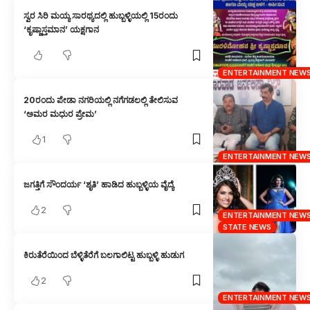
ಸ್ವರ ಸಿರಿ ಮಯ್ಯ ಸಾರಥ್ಯದಲ್ಲಿ ಹುಬ್ಬಳ್ಳಿಯಲ್ಲಿ 15ರಂದು
‘ಕೃಷ್ಣಾಸ್ತಮಾನ’ ಯಕ್ಷಗಾನ
ENTERTAINMENT NEW
20ರಂದು ಪೇಡಾ ನಗರಿಯಲ್ಲಿ ನಗೆಗಡಲಲ್ಲಿ ತೇಲಿಸುವ
‘ಅಮರ ಮಧುರ ಪ್ರೇಮ’
1
ENTERTAINMENT NEW
ಜಗತ್ತಿಗೆ ಸೌಂದರ್ಯ ‘ಶೃತಿ’ ಹಾಡಿದ ಹುಬ್ಬಳ್ಳಿಯ ವೈದ್ಯೆ
2
ENTERTAINMENT NEW
STATE NEWS
ಕಿರುತೆರೆಯಿಂದ ಬೆಳ್ಳಿತೆರೆಗೆ ಬಲಗಾಲಿಟ್ಟ ಹುಬ್ಬಳ್ಳಿ ಹುಡುಗ
2
ENTERTAINMENT NEW