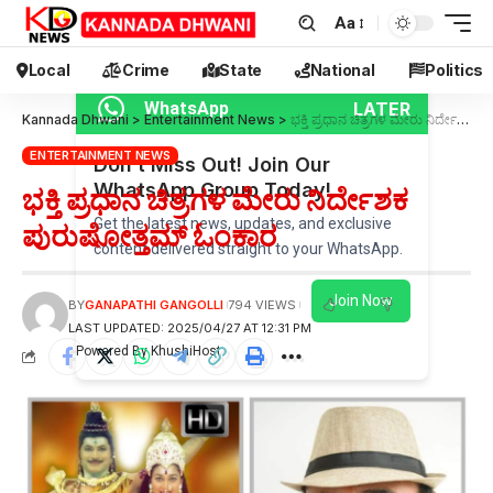
Aa
Local
Crime
State
National
Politics
LATER
WhatsApp
Kannada Dhwani
>
Entertainment News
>
ಭಕ್ತಿ ಪ್ರಧಾನ ಚಿತ್ರಗಳ ಮೇರು ನಿರ್ದೇಶಕ ಪುರುಷೋತ್ತಮ್ ಓಂಕಾರ
ENTERTAINMENT NEWS
Don’t Miss Out! Join Our
WhatsApp Group Today!
ಭಕ್ತಿ ಪ್ರಧಾನ ಚಿತ್ರಗಳ ಮೇರು ನಿರ್ದೇಶಕ
Get the latest news, updates, and exclusive
ಪುರುಷೋತ್ತಮ್ ಓಂಕಾರ
content delivered straight to your WhatsApp.
Join Now
BY
GANAPATHI GANGOLLI
794 VIEWS
LAST UPDATED: 2025/04/27 AT 12:31 PM
Powered By KhushiHost