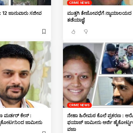
CRIME NEWS
ಕಿ : 12 ಜಾನುವಾರು ಸಜೀವ
ಮುತ್ತಗಿ ತೇಜೋವಧೆಗೆ ನ್ಯಾಯಾಲಯದ
ತಡೆಯಾಜ್ಞೆ
CRIME NEWS
 ಮರ್ಡರ್ ಕೇಸ್ :
ನೇಹಾ ಹಿರೇಮಠ ಕೊಲೆ ಪ್ರಕರಣ : ಆ
ೈಕೋರ್ಟನಿಂದ ಜಾಮೀನು
ಫಯಾಜ್ ಜಾಮೀನು ಅರ್ಜಿ ಹೈಕೋರ್ಟ್ನಲ
ವಜಾ