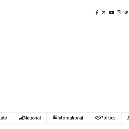
LATER
WhatsApp
Don’t Miss Out! Join Our
WhatsApp Group Today!
Get the latest news, updates, and exclusive
content delivered straight to your WhatsApp.
Join Now
Powered By KhushiHost
tate
National
International
Politics