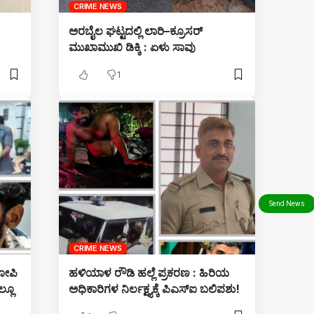
CRIME NEWS
ಅರಬೈಲ ಘಟ್ಟದಲ್ಲಿ ಲಾರಿ–ಕ್ರೂಸರ್
ಮುಖಾಮುಖಿ ಡಿಕ್ಕಿ : ಏಳು ಸಾವು
1
CRIME NEWS
ರೋಪಿ
ಹಳಿಯಾಳ ರೌಡಿ ಹಲ್ಲೆ ಪ್ರಕರಣ : ಹಿರಿಯ
್ಲೂ
ಅಧಿಕಾರಿಗಳ ನಿರ್ಲಕ್ಷ್ಯಕ್ಕೆ ಪಿಎಸ್‌ಐ ಬಲಿಪಶು!