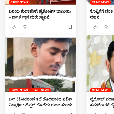
CRIME NEWS
CRIME NEWS
ವಿನಯ ಕುಲಕರ್ಣಿಗೆ ಹೈಕೋರ್ಟ್ ಜಾಮೀನು
ಕೊಟ್ಟಿಗೆಗೆ ಬೆಂ
– ಶಾಸಕ ಸ್ಥಾನ ಮರು ಸ್ಥಾಪನೆ
ದಹನ
1
CRIME NEWS
STATE NEWS
CRIME NEWS
ಬಸ್ ಕಿಟಕಿಯಿಂದ ತಲೆ ಹೊರಹಾಕಿದ ಐಟಿಐ
ಫೈರೋಜ್ ಪಠಾಣ
ವಿದ್ಯಾರ್ಥಿ : ಟಿಪ್ಪರ್ ಹೊಡೆದು ರುಂಡ ತುಂಡು
ತಮಟಗಾರಗೆ ಹ