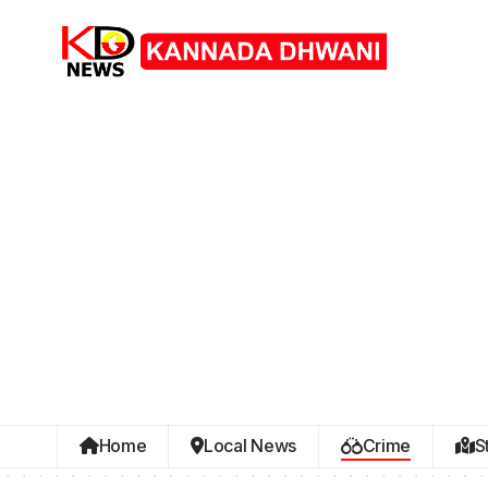
Home
Local News
Crime
S