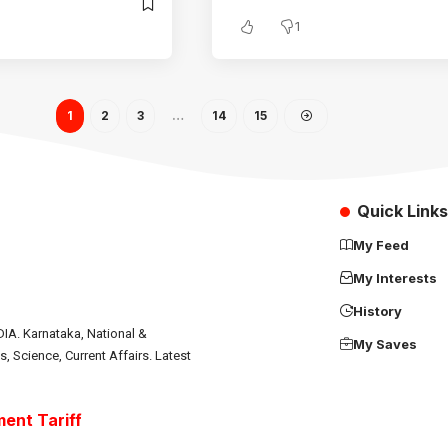
1
1
2
3
…
14
15
Quick Links
My Feed
My Interests
History
IA. Karnataka, National &
My Saves
s, Science, Current Affairs. Latest
ent Tariff