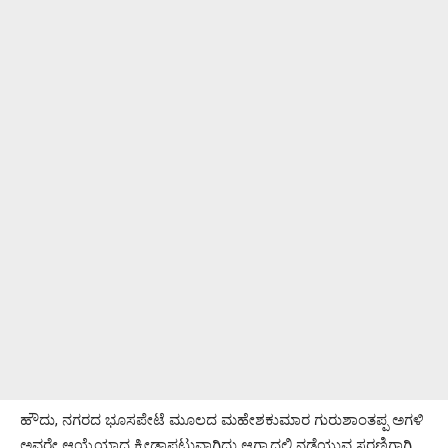
ಹೌದು, ನಗರದ ಭೂಸಪೇಟೆ ಮೂಲದ ಮಹೇಶಕುಮಾರ ಗುರುಶಾಂತಪ್ಪ ಅಗಳಿ
ಅವರೇ ಆಯ್ಕೆಯಾದ ಕ್ರೀಡಾಪಟುವಾಗಿದ್ದು ಆಗ್ರಾದಲ್ಲಿ ನಡೆಯುವ ಸರಣಿಗಾಗಿ