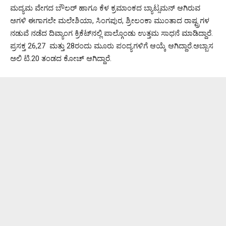
ಮದ್ಯಮ ವೇಗದ ಬೌಲರ್ ಹಾಗೂ ಕೆಳ ಕ್ರಮಾಂಕದ ಬ್ಯಾಟ್ಸಮನ್ ಆಗಿರುವ
ಅಗಳಿ ಈಗಾಗಲೇ ಮಲೇಶಿಯಾ, ಸಿಂಗಪುರ, ಶ್ರೀಲಂಕಾ ಮುಂತಾದ ರಾಷ್ಟ್ರಗಳ
ನಡುವೆ ನಡೆದ ದಿವ್ಯಾಂಗ ಕ್ರಿಕೆಟ್‌ನಲ್ಲಿ ಪಾಲ್ಗೊಂಡು ಉತ್ತಮ ಸಾಧನೆ ಮಾಡಿದ್ದಾರೆ.
ಪ್ರಸಕ್ತ 26,27 ಮತ್ತು 28ರಂದು ಮೂರು ಪಂದ್ಯಗಳಿಗೆ ಆಯ್ಕೆ ಆಗಿದ್ದಾರೆ.ಅಬ್ಬಾಸ
ಅಲಿ ಟಿ.20 ತಂಡದ ಕೋಚ್ ಆಗಿದ್ದಾರೆ.