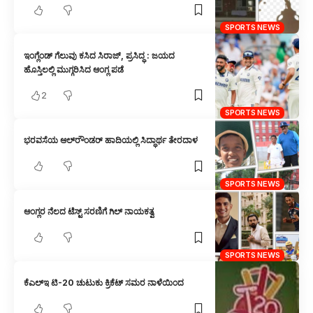
SPORTS NEWS
ಇಂಗ್ಲೆಂಡ್ ಗೆಲುವು ಕಸಿದ ಸಿರಾಜ್, ಪ್ರಸಿದ್ಧ : ಜಯದ
ಹೊಸ್ತಿಲಲ್ಲಿ ಮುಗ್ಗರಿಸಿದ ಆಂಗ್ಲ ಪಡೆ
2
SPORTS NEWS
ಭರವಸೆಯ ಆಲ್‌ರೌಂಡರ್ ಹಾದಿಯಲ್ಲಿ ಸಿದ್ಧಾರ್ಥ ತೇರದಾಳ
SPORTS NEWS
ಆಂಗ್ಲರ ನೆಲದ ಟೆಸ್ಟ್ ಸರಣಿಗೆ ಗಿಲ್ ನಾಯಕತ್ವ
SPORTS NEWS
ಕೆಎಲ್‌ಇ ಟಿ-20 ಚುಟುಕು ಕ್ರಿಕೆಟ್ ಸಮರ ನಾಳೆಯಿಂದ