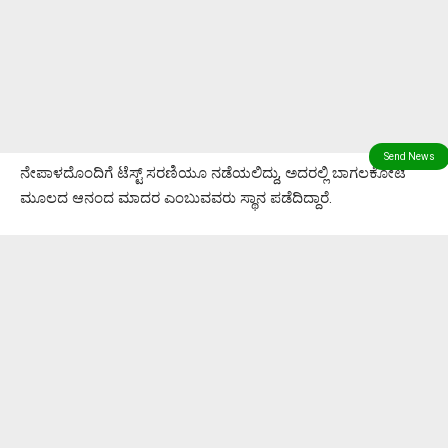
ನೇಪಾಳದೊಂದಿಗೆ ಟೆಸ್ಟ್ ಸರಣಿಯೂ ನಡೆಯಲಿದ್ದು, ಅದರಲ್ಲಿ ಬಾಗಲಕೋಟೆ
ಮೂಲದ ಆನಂದ ಮಾದರ ಎಂಬುವವರು ಸ್ಥಾನ ಪಡೆದಿದ್ದಾರೆ.