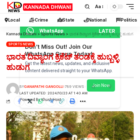
Aa
Local
Crime
State
National
Politics
LATER
WhatsApp
Kannada Dhwani
>
Sports News
>
ಭಾರತ ದಿವ್ಯಾಂಗ ಕ್ರಿಕೆಟ್ ತಂಡಕ್ಕೆ ಹುಬ್ಬಳ್ಳಿ ಹುಡುಗ
SPORTS NEWS
Don’t Miss Out! Join Our
WhatsApp Group Today!
ಭಾರತ ದಿವ್ಯಾಂಗ ಕ್ರಿಕೆಟ್ ತಂಡಕ್ಕೆ ಹುಬ್ಬಳ್ಳಿ
Get the latest news, updates, and exclusive
ಹುಡುಗ
content delivered straight to your WhatsApp.
Join Now
BY
GANAPATHI GANGOLLI
789 VIEWS
LAST UPDATED: 2024/10/23 AT 1:40 AM
Powered By KhushiHost