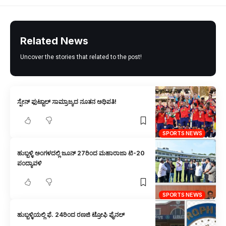
Related News
Uncover the stories that related to the post!
ಸ್ಪೇನ್ ಫುಟ್ಬಾಲ್ ಸಾಮ್ರಾಜ್ಯದ ನೂತನ ಅಧಿಪತಿ!
SPORTS NEWS
ಹುಬ್ಬಳ್ಳಿ ಅಂಗಳದಲ್ಲಿ ಜೂನ್ 27ರಿಂದ ಮಹಾರಾಜಾ ಟಿ-20
ಪಂದ್ಯಾವಳಿ
SPORTS NEWS
ಹುಬ್ಬಳ್ಳಿಯಲ್ಲಿ ಫೆ. 24ರಿಂದ ರಣಜಿ ಟ್ರೋಫಿ ಫೈನಲ್