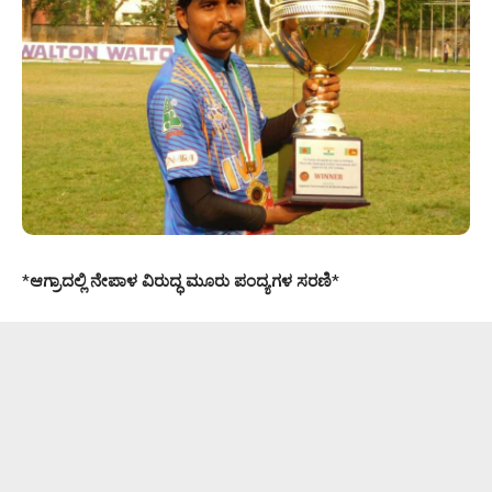
*
ಆಗ್ರಾದಲ್ಲಿ ನೇಪಾಳ ವಿರುದ್ಧ ಮೂರು ಪಂದ್ಯಗಳ ಸರಣಿ
*