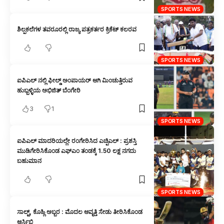
SPORTS NEWS
ಶಿಲ್ಪಕಲೆಗಳ ತವರೂರಲ್ಲಿ ರಾಜ್ಯ ಪತ್ರಕರ್ತರ ಕ್ರಿಕೆಟ್ ಕಲರವ
SPORTS NEWS
ಐಪಿಎಲ್ ನಲ್ಲಿ ಫೀಲ್ಡ್ ಅಂಪಾಯರ್ ಆಗಿ ಮಿಂಚುತ್ತಿರುವ ‌‌
ಹುಬ್ಬಳ್ಳಿಯ ಅಭಿಜಿತ್ ಬೆಂಗೇರಿ
3
1
SPORTS NEWS
ಐಪಿಎಲ್ ಮಾದರಿಯಲ್ಲೇ ರಂಗೇರಿಸಿದ ಎಚ್ಪಿಎಲ್ : ಪ್ರಶಸ್ತಿ
ಮುಡಿಗೇರಿಸಿಕೊಂಡ ಎಫ್ಎಂ ತಂಡಕ್ಕೆ 1.50 ಲಕ್ಷ ನಗದು
ಬಹುಮಾನ
SPORTS NEWS
ಸಾಲ್ಟ್, ಕೊಹ್ಲಿ ಅಬ್ಬರ : ಮೊದಲ ಆವೃತ್ತಿ ಸೇಡು ತೀರಿಸಿಕೊಂಡ
ಆರ್ಸಿಬಿ