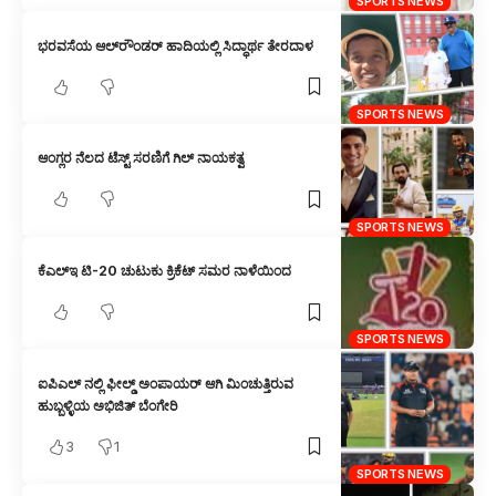
SPORTS NEWS
ಭರವಸೆಯ ಆಲ್‌ರೌಂಡರ್ ಹಾದಿಯಲ್ಲಿ ಸಿದ್ಧಾರ್ಥ ತೇರದಾಳ
SPORTS NEWS
ಆಂಗ್ಲರ ನೆಲದ ಟೆಸ್ಟ್ ಸರಣಿಗೆ ಗಿಲ್ ನಾಯಕತ್ವ
SPORTS NEWS
ಕೆಎಲ್‌ಇ ಟಿ-20 ಚುಟುಕು ಕ್ರಿಕೆಟ್ ಸಮರ ನಾಳೆಯಿಂದ
SPORTS NEWS
ಐಪಿಎಲ್ ನಲ್ಲಿ ಫೀಲ್ಡ್ ಅಂಪಾಯರ್ ಆಗಿ ಮಿಂಚುತ್ತಿರುವ ‌‌
ಹುಬ್ಬಳ್ಳಿಯ ಅಭಿಜಿತ್ ಬೆಂಗೇರಿ
3
1
SPORTS NEWS