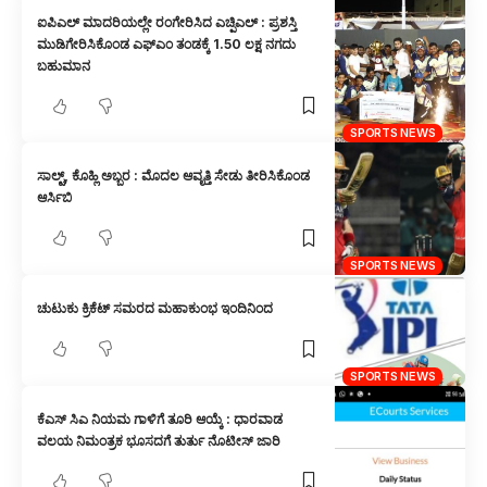
ಐಪಿಎಲ್ ಮಾದರಿಯಲ್ಲೇ ರಂಗೇರಿಸಿದ ಎಚ್ಪಿಎಲ್ : ಪ್ರಶಸ್ತಿ
ಮುಡಿಗೇರಿಸಿಕೊಂಡ ಎಫ್ಎಂ ತಂಡಕ್ಕೆ 1.50 ಲಕ್ಷ ನಗದು
ಬಹುಮಾನ
SPORTS NEWS
ಸಾಲ್ಟ್, ಕೊಹ್ಲಿ ಅಬ್ಬರ : ಮೊದಲ ಆವೃತ್ತಿ ಸೇಡು ತೀರಿಸಿಕೊಂಡ
ಆರ್ಸಿಬಿ
SPORTS NEWS
ಚುಟುಕು ಕ್ರಿಕೆಟ್ ಸಮರದ ಮಹಾಕುಂಭ ಇಂದಿನಿಂದ
SPORTS NEWS
ಕೆಎಸ್ ಸಿಎ ನಿಯಮ ಗಾಳಿಗೆ ತೂರಿ ಆಯ್ಕೆ : ಧಾರವಾಡ
ವಲಯ ನಿಮಂತ್ರಕ ಭೂಸದಗೆ ತುರ್ತು ನೊಟೀಸ್ ಜಾರಿ