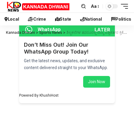
Aa
Local
Crime
State
National
Politics
LATER
WhatsApp
Kannada Dhwani
>
Sports News
>
ಶಿಲ್ಪಕಲೆಗಳ ತವರೂರಲ್ಲಿ ರಾಜ್ಯ ಪತ್ರಕರ್ತರ ಕ್ರಿಕೆಟ್ ಕಲರವ
Don’t Miss Out! Join Our
WhatsApp Group Today!
Get the latest news, updates, and exclusive
content delivered straight to your WhatsApp.
Join Now
Powered By KhushiHost