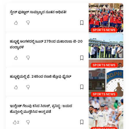
ಸ್ಪೇನ್ ಫುಟ್ಬಾಲ್ ಸಾಮ್ರಾಜ್ಯದ ನೂತನ ಅಧಿಪತಿ!
SPORTS NEWS
ಹುಬ್ಬಳ್ಳಿ ಅಂಗಳದಲ್ಲಿ ಜೂನ್ 27ರಿಂದ ಮಹಾರಾಜಾ ಟಿ-20
ಪಂದ್ಯಾವಳಿ
SPORTS NEWS
ಹುಬ್ಬಳ್ಳಿಯಲ್ಲಿ ಫೆ. 24ರಿಂದ ರಣಜಿ ಟ್ರೋಫಿ ಫೈನಲ್
SPORTS NEWS
ಇಂಗ್ಲೆಂಡ್ ಗೆಲುವು ಕಸಿದ ಸಿರಾಜ್, ಪ್ರಸಿದ್ಧ : ಜಯದ
ಹೊಸ್ತಿಲಲ್ಲಿ ಮುಗ್ಗರಿಸಿದ ಆಂಗ್ಲ ಪಡೆ
2