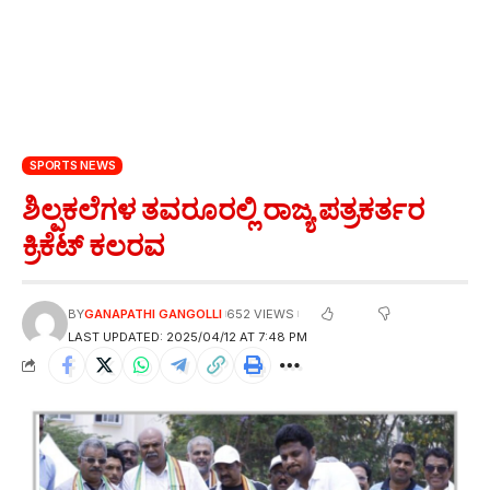
SPORTS NEWS
ಶಿಲ್ಪಕಲೆಗಳ ತವರೂರಲ್ಲಿ ರಾಜ್ಯ ಪತ್ರಕರ್ತರ
ಕ್ರಿಕೆಟ್ ಕಲರವ
BY
GANAPATHI GANGOLLI
652 VIEWS
LAST UPDATED: 2025/04/12 AT 7:48 PM