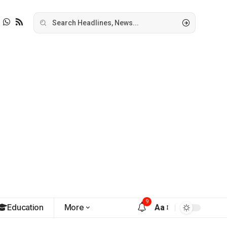
9
Education
More
Aa