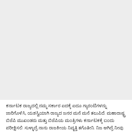
ಕರ್ನಾಟಕ ರಾಜ್ಯದಲ್ಲಿ ನಮ್ಮ ಸರ್ಕಾರ ಐದಕ್ಕೆ ಐದೂ ಗ್ಯಾರಂಟಿಗಳನ್ನು
ಜಾರಿಗೊಳಿಸಿ, ಯಶಸ್ವಿಯಾಗಿ ರಾಜ್ಯದ ಜನರ ಮನೆ ಮನೆ ತಲುಪಿದೆ. ಮಹಾರಾಷ್ಟ್ರ
ಬಿಜೆಪಿ ಮುಖಂಡರು ಮತ್ತು ಬಿಜೆಪಿಯ ಮಂತ್ರಿಗಳು ಕರ್ನಾಟಕಕ್ಕೆ ಬಂದು
ಪರೀಕ್ಷಿಸಲಿ. ಸುಳ್ಳಾದ್ರೆ ನಾನು ರಾಜಕೀಯ ನಿವೃತ್ತಿ ತಗೊತೀನಿ. ನಿಜ ಆಗಿದ್ರೆ ನೀವು