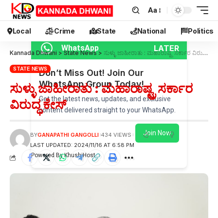
Aa
Local
Crime
State
National
Politics
LATER
WhatsApp
Kannada Dhwani
>
State News
>
ಸುಳ್ಳು ಜಾಹೀರಾತು : ಮಹಾರಾಷ್ಟ್ರ ಸರ್ಕಾರ ವಿರುದ್ಧ ಕೇಸ್
STATE NEWS
Don’t Miss Out! Join Our
WhatsApp Group Today!
ಸುಳ್ಳು ಜಾಹೀರಾತು : ಮಹಾರಾಷ್ಟ್ರ ಸರ್ಕಾರ
Get the latest news, updates, and exclusive
ವಿರುದ್ಧ ಕೇಸ್
content delivered straight to your WhatsApp.
Join Now
BY
GANAPATHI GANGOLLI
434 VIEWS
LAST UPDATED: 2024/11/16 AT 6:58 PM
Powered By KhushiHost