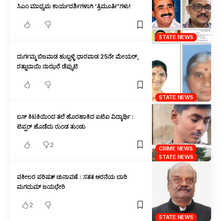
ಸಿಎಂ ಮಾಧ್ಯಮ ಕಾರ್ಯದರ್ಶಿಗಳಾಗಿ ‘ತ್ರಿಮೂರ್ತಿ’ಗಳು!
STATE NEWS
ದುರ್ಗಮ್ಮ ಬಿಜವಾಡ ಹುಬ್ಬಳ್ಳಿ ಧಾರವಾಡ 25ನೇ ಮೇಯರ್,
ರತ್ನಾಬಾಯಿ ನಾಝರೆ ಡೆಪ್ಯುಟಿ
STATE NEWS
ಬಸ್ ಕಿಟಕಿಯಿಂದ ತಲೆ ಹೊರಹಾಕಿದ ಐಟಿಐ ವಿದ್ಯಾರ್ಥಿ :
ಟಿಪ್ಪರ್ ಹೊಡೆದು ರುಂಡ ತುಂಡು
2
CRIME NEWS
STATE NEWS
ವಕೀಲರ ಪರಿಷತ್ ಚುನಾವಣೆ : ಸತತ ಆರನೆಯ ಬಾರಿ
ಮಗದುಮ್ ಜಯಭೇರಿ
2
STATE NEWS