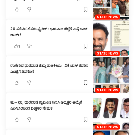
STATE NEWS
20 ಸಚಿವರ ಹೆಸರು ಫೈನಲ್ : ಧಾರವಾಡ ಜಿಲ್ಲೆಗೆ ಮತ್ತೆ ಲಾಡ್
ಲಾರ್ಡ್!
1
1
STATE NEWS
ರಂಗೇರಿದ ಧಾರವಾಡ ಜಿಲ್ಲಾ ರಾಜಕೀಯ : ವಿಕೆ ಬಾಸ್ ತವರಿನ
ಎಂಟ್ರಿಗೆ ದಿನಗಣನೆ
STATE NEWS
ಹು – ಧಾ, ಧಾರವಾಡ ಗ್ರಾಮೀಣ ಡಿಸಿಸಿ ಅಧ್ಯಕ್ಷರ ಆಯ್ಕೆಗೆ
ಎಐಸಿಸಿಯಿಂದ ವೀಕ್ಷಕರ ನೇಮಕ
STATE NEWS