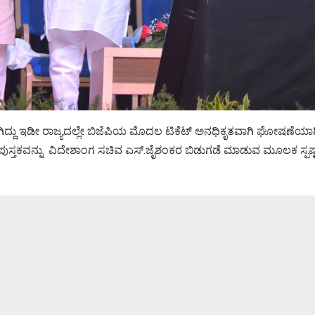
ದ್ದು ಇಡೀ ರಾಜ್ಯದಲ್ಲೇ ಬಿಜೆಪಿಯ ಮೊದಲ ಟಿಕೆಟ್ ಅನಧಿಕೃತವಾಗಿ ಘೋಷಣೆಯಾಗಿದ್ದ
 ಪುಸ್ತಕವನ್ನು ವಿದೇಶಾಂಗ ಸಚಿವ ಎಸ್.ಜೈಶಂಕರ ಬಿಡುಗಡೆ ಮಾಡುವ ಮೂಲಕ ಸ್ಪಷ