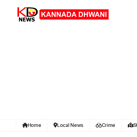
Home
Local News
Crime
S