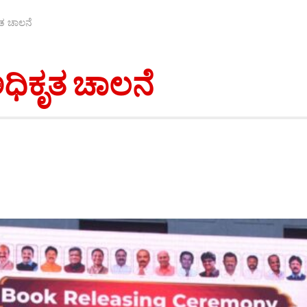
ೃತ ಚಾಲನೆ
ಅಧಿಕೃತ ಚಾಲನೆ