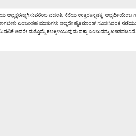
ಯ ಅಧ್ಯಕ್ಷರನ್ನಾಗಿಸುವರೆಂಬ ವದಂತಿ, ನೆರೆಯ ಉತ್ತರಕನ್ನಡಕ್ಕೆ ಅಭ್ಯರ್ಥಿಯೆಂಬ ಗಾಳಿ
ಾಗಬೇಕು ಎಂಬಂತಹ ಮಾತುಗಳು ಅಲ್ಲದೇ ಹೈಕಮಾಂಡ್ ಸೂಚಿಸಿದಂತೆ ನಡೆಯುವುದ
ಕೆ ಅವರೇ ಮತ್ತೊಮ್ಮೆ ಕಣಕ್ಕಿಳಿಯುವುದು ಪಕ್ಕಾ ಎಂಬುದನ್ನು ಖಚಿತಪಡಿಸಿದ