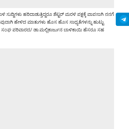
 ಸುದ್ದಿಗಳು ಹರಿದಾಡುತ್ತಿದ್ದರೂ ಶೆಟ್ಟರ್ ಮರಳಿ ಪಕ್ಷಕ್ಕೆ ವಾಪಸಾಗಿ ನನಗೆ
ಾಗಿ ಹೇಳಿದ ಮಾತುಗಳು ಹೊಸ ಹೊಸ ಸಾಧ್ಯತೆಗಳನ್ನು ಹುಟ್ಟು
ೆ. ಸಂಘ ಪರಿವಾರದ/ ಡಾ.ಮಲ್ಲಿಕಾರ್ಜುನ ಬಾಳಿಕಾಯಿ ಹೆಸರೂ ಸಹ