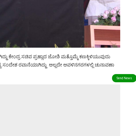
ು ಕೇಂದ್ರ ಸಚಿವ ಪ್ರಹ್ಲಾದ ಜೋಶಿ ಮತ್ತೊಮ್ಮೆ ಕಣಕ್ಕಿಳಿಯುವುದು
್ಟ ಸಂದೇಶ ರವಾನೆಯಾಗಿದ್ದು ಅಲ್ಲದೇ ಅವಳಿನಗರಗಳಲ್ಲಿ ಚುನಾವಣಾ