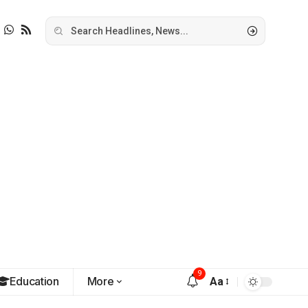
9
Education
More
Aa