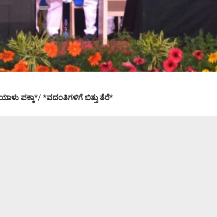
ಯಾಳು ಪಕ್ಕಾ
*/ *
ವದಂತಿಗಳಿಗೆ ಬಿತ್ತು ತೆರೆ
*