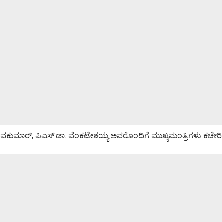
ಿವಕುಮಾರ್, ಪಿಎಸ್ ಡಾ. ವೆಂಕಟೇಶಯ್ಯ ಅವರೊಂದಿಗೆ ಮುಖ್ಯಮಂತ್ರಿಗಳು ಕಚೇರಿಯಲ್ಲಿ