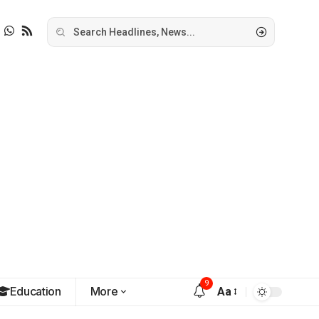
9
Education
More
Aa