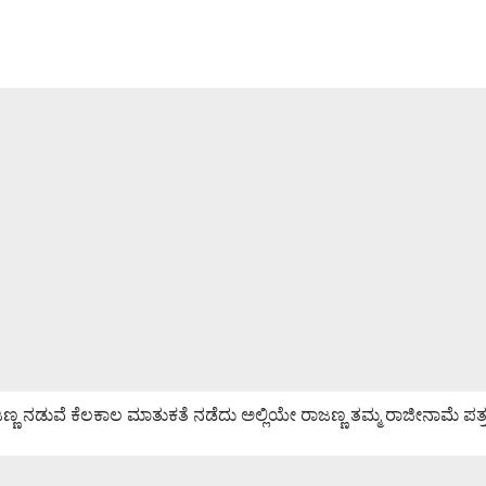
್ಣ ನಡುವೆ ಕೆಲಕಾಲ ಮಾತುಕತೆ ನಡೆದು ಅಲ್ಲಿಯೇ ರಾಜಣ್ಣ ತಮ್ಮ ರಾಜೀನಾಮೆ ಪತ್ರವನ್ನು 