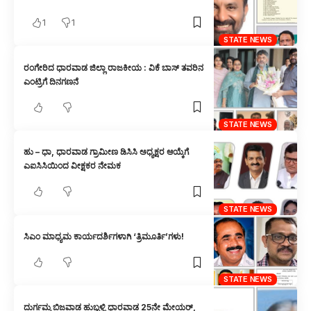
1
1
STATE NEWS
ರಂಗೇರಿದ ಧಾರವಾಡ ಜಿಲ್ಲಾ ರಾಜಕೀಯ : ವಿಕೆ ಬಾಸ್ ತವರಿನ
ಎಂಟ್ರಿಗೆ ದಿನಗಣನೆ
STATE NEWS
ಹು – ಧಾ, ಧಾರವಾಡ ಗ್ರಾಮೀಣ ಡಿಸಿಸಿ ಅಧ್ಯಕ್ಷರ ಆಯ್ಕೆಗೆ
ಎಐಸಿಸಿಯಿಂದ ವೀಕ್ಷಕರ ನೇಮಕ
STATE NEWS
ಸಿಎಂ ಮಾಧ್ಯಮ ಕಾರ್ಯದರ್ಶಿಗಳಾಗಿ ‘ತ್ರಿಮೂರ್ತಿ’ಗಳು!
STATE NEWS
ದುರ್ಗಮ್ಮ ಬಿಜವಾಡ ಹುಬ್ಬಳ್ಳಿ ಧಾರವಾಡ 25ನೇ ಮೇಯರ್,