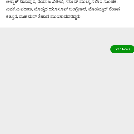
ಅಶ್ಪಾಕ್ ವಿಜಾಪುರ, ರಿಯಾಜ ಖತೀಬ, ನವೀದ್ ಮುಲ್ಲಾ,ಸಲೀಂ ಸುಂಡಕೆ,
ಎಮ್.ಎ.ಪಠಾಣ, ಮೊಹ್ಮದ ಯೂಸೂಪ್ ಬಂಗ್ಲೆವಾಲೆ, ಮೊಹಮ್ಮದ್ ರೆಹಾನ
ಕಿತ್ತೂರ, ಮಹಮದ್ ತೆಹಾನ ಮುಂತಾದವರಿದ್ದರು.