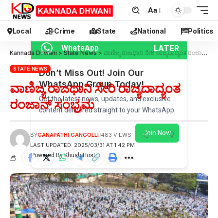
Aa
Local
Crime
State
National
Politics
LATER
WhatsApp
Kannada Dhwani
>
State News
>
ವಾಣಿಜ್ಯ ರಾಜಧಾನಿ ಸೇರಿ ರಾಜ್ಯದಾದ್ಯಂತ ರಂಜಾನ್ ಸಂಭ್ರಮ
STATE NEWS
Don’t Miss Out! Join Our
WhatsApp Group Today!
ವಾಣಿಜ್ಯ ರಾಜಧಾನಿ ಸೇರಿ ರಾಜ್ಯದಾದ್ಯಂತ
Get the latest news, updates, and exclusive
ರಂಜಾನ್ ಸಂಭ್ರಮ
content delivered straight to your WhatsApp.
Join Now
BY
GANAPATHI GANGOLLI
483 VIEWS
LAST UPDATED: 2025/03/31 AT 1:42 PM
Powered By KhushiHost