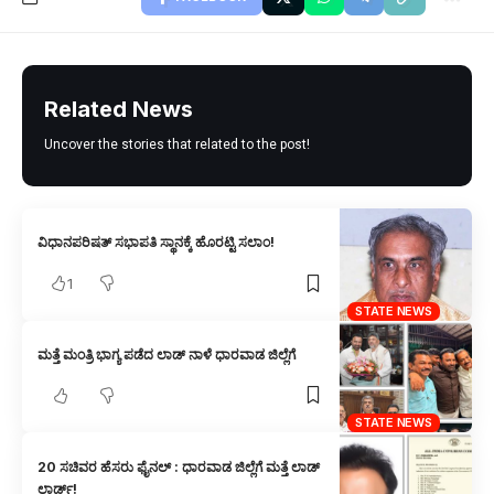
Related News
Uncover the stories that related to the post!
ವಿಧಾನಪರಿಷತ್ ಸಭಾಪತಿ ಸ್ಥಾನಕ್ಕೆ ಹೊರಟ್ಟಿ ಸಲಾಂ!
1
STATE NEWS
ಮತ್ತೆ ಮಂತ್ರಿ ಭಾಗ್ಯ ಪಡೆದ ಲಾಡ್‌ ನಾಳೆ ಧಾರವಾಡ ಜಿಲ್ಲೆಗೆ
STATE NEWS
20 ಸಚಿವರ ಹೆಸರು ಫೈನಲ್ : ಧಾರವಾಡ ಜಿಲ್ಲೆಗೆ ಮತ್ತೆ ಲಾಡ್
ಲಾರ್ಡ್!