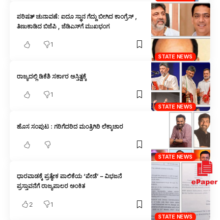
ಪರಿಷತ್ ಚುನಾವಣೆ: ಐದೂ ಸ್ಥಾನ ಗೆದ್ದು ಬೀಗಿದ ಕಾಂಗ್ರೆಸ್ ,
ತಿಣುಕಾಡಿದ ಬಿಜೆಪಿ , ಜೆಡಿಎಸ್‌ಗೆ ಮುಖಭಂಗ
1
STATE NEWS
ರಾಜ್ಯದಲ್ಲಿ ಡಿಕೆಶಿ ಸರ್ಕಾರ ಅಸ್ತಿತ್ವಕ್ಕೆ
1
STATE NEWS
ಹೊಸ ಸಂಪುಟ : ಗರಿಗೆದರಿದ ಮಂತ್ರಿಗಿರಿ ಲೆಕ್ಕಾಚಾರ
STATE NEWS
ಧಾರವಾಡಕ್ಕೆ ಪ್ರತ್ಯೇಕ ಪಾಲಿಕೆಯ ‘ಪೇಡೆ’ – ವಿಭಜನೆ
ಪ್ರಸ್ತಾವನೆಗೆ ರಾಜ್ಯಪಾಲರ ಅಂಕಿತ
2
1
STATE NEWS