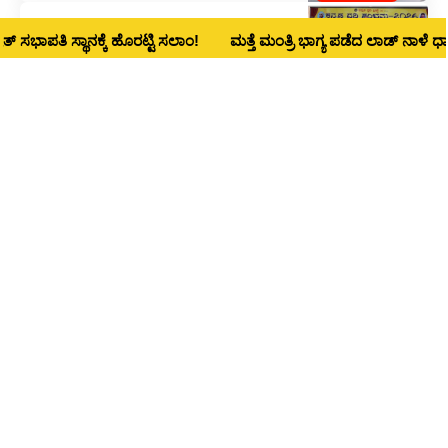
ಅರ್ಥಪೂರ್ಣ ಮೊದಲ ಕನ್ನಡ ಧ್ವನಿ ಸಂಭ್ರಮ
ಿ ಸ್ಥಾನಕ್ಕೆ ಹೊರಟ್ಟಿ ಸಲಾಂ!
ಮತ್ತೆ ಮಂತ್ರಿ ಭಾಗ್ಯ ಪಡೆದ ಲಾಡ್‌ ನಾಳೆ ಧಾರವಾಡ ಜಿಲ
STATE NEWS
ನಾಡು – ನುಡಿಯ ಕನ್ನಡ ಧ್ವನಿ ಸಂಭ್ರಮಕ್ಕೆ ಕ್ಷಣಗಣನೆ
STATE NEWS
ABOUT US