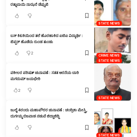
ರತ್ನಾಬಾಯಿ ನಾಝರೆ ಡೆಪ್ಯುಟಿ
STATE NEWS
ಬಸ್ ಕಿಟಕಿಯಿಂದ ತಲೆ ಹೊರಹಾಕಿದ ಐಟಿಐ ವಿದ್ಯಾರ್ಥಿ :
ಟಿಪ್ಪರ್ ಹೊಡೆದು ರುಂಡ ತುಂಡು
2
CRIME NEWS
STATE NEWS
ವಕೀಲರ ಪರಿಷತ್ ಚುನಾವಣೆ : ಸತತ ಆರನೆಯ ಬಾರಿ
ಮಗದುಮ್ ಜಯಭೇರಿ
2
STATE NEWS
ಜುಲೈ 4ರಂದು ಮಹಾಪೌರರ ಚುನಾವಣೆ : ಚಂದ್ರಿಕಾ ಮೇಸ್ತ್ರಿ,
ದುರ್ಗಮ್ಮ ಬಿಜವಾಡ ನಡುವೆ ಜಿದ್ದಾಜಿದ್ದಿ
STATE NEWS