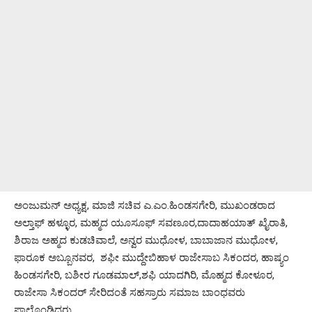
ಅಂಜುಮನ್ ಅಧ್ಯಕ್ಷ, ಮಾಜಿ ಸಚಿವ ಎ.ಎಂ.ಹಿಂಡಸಗೇರಿ, ಮುಖಂಡರಾದ
ಅಲ್ತಾಫ್ ಹಳ್ಳೂರ, ಮಹ್ಮದ ಯೂಸೂಫ್ ಸವಣೂರ,ದಾದಾಹಯಾತ್ ಖೈರಾತಿ,
ಶಿರಾಜ ಅಹ್ಮದ ಕುಡಚಿವಾಲೆ, ಅನ್ವರ ಮುಧೋಳ, ಬಾಬಾಜಾನ ಮುಧೋಳ,
ಫಾರೂಕ ಅಬ್ಬೂನವರ, ಶಫೀ ಮುದ್ದೇಬಿಹಾಳ ರಾಜೇಸಾಬ ಸಿಕಂದರ, ಹಾಷ್ಯಂ
ಹಿಂಡಸಗೇರಿ, ಬಶೀರ ಗೂಡಮಾಲ್,ಶಫಿ ಯಾದಗಿರಿ, ಮೊಹ್ಮದ ಕೋಳೂರ,
ರಾಜೇಸಾ ಸಿಕಂದರ್ ಸೇರಿದಂತೆ ಸಹಸ್ರಾರು ಸಮಾಜ ಬಾಂಧವರು
ಪಾಲ್ಗೊಂಡಿದ್ದರು.