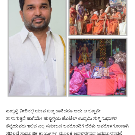
ಹುಬ್ಬಳ್ಳಿ: ನೀರಿನಲ್ಲಿ ಯಾವ ಬಣ್ಣ ಹಾಕಿದರೂ ಅದು ಆ ಬಣ್ಣವೇ
ತಾನಾಗುತ್ತದೆ.ಹಾಗೆಯೇ ಹುಬ್ಬಳ್ಳಿಯ ಹೊಟೆಲ್ ಉದ್ಯಮಿ ಸುಗ್ಗಿ ಸುಧಾಕರ
ಶೆಟ್ಟಿಯವರು ಇಲ್ಲಿನ ಎಲ್ಲ ಸಮಾಜದ ಜನರೊಂದಿಗೆ ಬೆರೆತು ಅವರೊಳಗೊಂದಾಗಿ
ಸದ್ದಿಲ್ಲದೆ ಸಾಮಾಜಿಕ ಕಾರ್ಯಗಳ ಮೂಲಕ ಅವಳಿನಗರದ ಜನಮಾನಸದಲ್ಲಿ