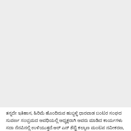
ತನ್ನದೇ ಇತಿಹಾಸ, ಹಿರಿಮೆ ಹೊಂದಿರುವ ಹುಬ್ಬಳ್ಳಿ ಧಾರವಾಡ ಬಂಟರ ಸಂಘದ
‌ಸುವರ್ಣ ಸಂಭ್ರಮದ ಅವಧಿಯಲ್ಲಿ ಅಧ್ಯಕ್ಷರಾಗಿ ಅವರು ಮಾಡಿದ ಕಾರ್ಯಗಳು
ಸದಾ ನೆನಪಿನಲ್ಲಿ ಉಳಿಯುತ್ತದೆ.ಆರ್ ಎನ್ ಶೆಟ್ಟಿ ಕಲ್ಯಾಣ ಮಂಟಪ ನವೀಕರಣ,