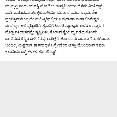
ಮುನ್ನುಗ್ಗಿ ಇಂದು ಯಶಸ್ವಿ ಹೋಟೆಲ್ ಉದ್ಯಮಿಯಾಗಿ ಬೆಳೆದು ನಿಂತಿದ್ದಾರೆ.
ಏನೇ ಮಾಡಿದರೂ ಚೊಕ್ಕಟವಾಗಿಯೇ ಮಾಡುವ ಇವರು ಪ್ರಾಮಾಣಿಕ
ಪ್ರಯತ್ನವಾದಿ.ಅಲ್ಲದೇ ಹುಟ್ಟೂರಿನಲ್ಲಿಯೂ ಪುರಾತನ ಮಹಾಲಿಂಗೇಶ್ವರ
ದೇವಸ್ಥಾನ ಅಭಿವೃದ್ದಿಪಡಿಸಿ ಸೈ ಎನಿಸಿಕೊಂಡಿದ್ದಾರಲ್ಲದೇ ಅದರ ಉದ್ಘಾಟನೆ
ದೊಡ್ಡ ಇತಿಹಾಸವನ್ನೇ ಸೃಷ್ಟಿಸಿತು. ಕೊಡುವ ಕೈಯನ್ನು ಪಡೆದುಕೊಂಡೇ
ಬಂದಿರುವ ಶೆಟ್ಟರ ಬಳಿ ನೆರವು ಅಪೇಕ್ಷಿಸಿ ಹೋದವರು ಎಂದೂ ನಿರಾಶೆಗೊಂಡು
ಬಂದಿಲ್ಲ. ಯಕ್ಷಗಾನ, ತಾಳಮದ್ದಳೆ ಬಗ್ಗೆ ವಿಶೇಷ ಆಸಕ್ತಿ ಹೊಂದಿರುವ ಇವರು
ಕಲಾವಿದರ ಬಗ್ಗೆ ಕಳಕಳಿ ಹೊಂದಿದ್ದಾರೆ.