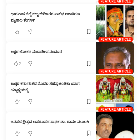
FEATURE ARTICLE
ಧಾರವಾಡ ಜಿಲ್ಲೆ ಕಬ್ಬು ಬೆಳೆಗಾರರ ಪಾಲಿನ ಆಶಾಕಿರಣ
ಮೃಣಾಲ ಶುಗರ್ಸ್
FEATURE ARTICLE
ಅಕ್ಷರ ಲೋಕದ ನಂದಾದೀಪ ನಂದೂರ
2
FEATURE ARTICLE
ಉತ್ತರ ಕರ್ನಾಟಕದ ಮೊದಲ ಸಹಸ್ರ ಚಂಡಿಕಾ ಯಾಗ
ಹುಬ್ಬಳ್ಳಿಯಲ್ಲಿ
1
FEATURE ARTICLE
ಜನಪದ ಕ್ಷೇತ್ರದ ಅಪರೂಪದ ಸಾಧಕ ಡಾ. ರಾಮು ಮೂಲಗಿ
1