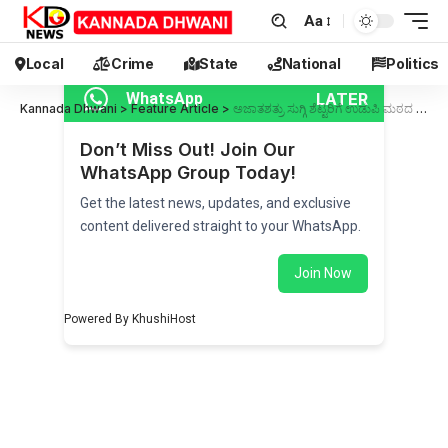
Aa
Local
Crime
State
National
Politics
LATER
WhatsApp
Kannada Dhwani
>
Feature Article
>
ಅಜಾತಶತ್ರು ಸುಗ್ಗಿ ಶೆಟ್ಟರಿಗೆ ಉಡುಪಿ ಮಠದ ‘ವಿಕ್ರಮ’ ಗೌರವ
Don’t Miss Out! Join Our
WhatsApp Group Today!
Get the latest news, updates, and exclusive
content delivered straight to your WhatsApp.
Join Now
Powered By KhushiHost