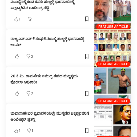
ಮುಂಬೈನಲ್ಲಿ ಕಂಡ ಕನಸು ಹುಬ್ಬಳ್ಳಿ ಧಾರವಾಡದಲ್ಲಿ
ಸಾಕ್ಷಾತ್ಕರಿಸಿದ ರಾಜೇಂದ್ರ ಶೆಟ್ಟಿ
1
FEATURE ARTICLE
ರಾಜ್ಯ ಎಸ್ ಎಸ್ ಕೆ ಸಂಘಟನೆಯಲ್ಲಿ ಹುಬ್ಬಳ್ಳಿ ಧಾರವಾಡಕ್ಕೆ
ಬಂಪರ್
2
FEATURE ARTICLE
28 ಕಿ.ಮಿ. ರಾಮಸೇತು ಸಮುದ್ರ ಈಜಿದ ಹುಬ್ಬಳ್ಳಿಯ
ಪೊಲೀಸ್ ಅಧಿಕಾರಿ!
2
FEATURE ARTICLE
ಬಾಬಾಸಾಹೇಬರ ಪ್ರಭಾವಳಿಯಲ್ಲೇ ಮುನ್ನಡೆದ ಜಕ್ಕಪ್ಪನವರಿಗೆ
ಅಂಬೇಡ್ಕರ್ ಪ್ರಶಸ್ತಿ
1
1