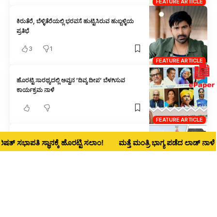
FEATURE ARTICLE
ಕಿರುತೆರೆ, ಬೆಳ್ಳಿತೆರೆಯಲ್ಲಿ ಭರವಸೆ ಹುಟ್ಟಿಸಿರುವ ಹುಬ್ಬಳ್ಳಿಯ
ಪ್ರತಿಭೆ
3
1
FEATURE ARTICLE
ಹೊರಟ್ಟಿ ಸಾರಥ್ಯದಲ್ಲಿ ಅವ್ವನ ’ದಿವ್ಯ ದೀಪ’ ಬೆಳಗಿಸುವ
ಕಾರ್ಯಕ್ರಮ ನಾಳೆ
FEATURE ARTICLE
ಕುಚ್ಚಿಕೂ ಗೆಳೆಯರ ಲಹರಿಯಲ್ಲಿ ಜಗನ್ನಾಥನ ದರ್ಶನ ಭಾಗ್ಯ
ಪತಿ ಸ್ಥಾನಕ್ಕೆ ಹೊರಟ್ಟಿ ಸಲಾಂ!
ಮತ್ತೆ ಮಂತ್ರಿ ಭಾಗ್ಯ ಪಡೆದ ಲಾಡ್‌ ನಾಳೆ ಧಾರವಾಡ ಜ
FEATURE ARTICLE
ಪೇಡಾ ನಗರಿಯ ಭರವಸೆಯ ಗಾಯಕಿ ಐಶ್ವರ್ಯ ದೇಸಾಯಿಗೆ
‘ನಮ್ಮನೆ’ ಯುವ ಪುರಸ್ಕಾರ
3