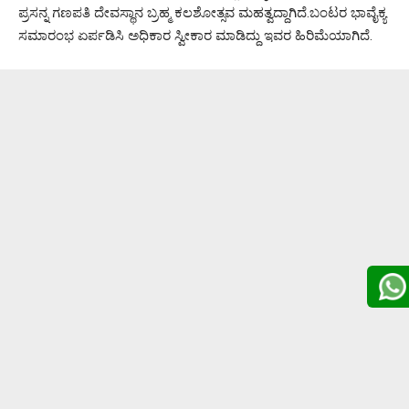
ಪ್ರಸನ್ನ ಗಣಪತಿ ದೇವಸ್ಥಾನ ಬ್ರಹ್ಮ ಕಲಶೋತ್ಸವ ಮಹತ್ವದ್ದಾಗಿದೆ.ಬಂಟರ ಭಾವೈಕ್ಯ
ಸಮಾರಂಭ ಏರ್ಪಡಿಸಿ ಅಧಿಕಾರ ಸ್ವೀಕಾರ ಮಾಡಿದ್ದು ಇವರ ಹಿರಿಮೆಯಾಗಿದೆ.