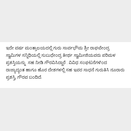
ಇದೇ ವರ್ಷ ಮಂತ್ರಾಲಯದಲ್ಲಿ ಗುರು ಸಾರ್ವಭೌಮ ಶ್ರೀ ರಾಘವೇಂದ್ರ
ಸ್ವಾಮಿಗಳ ಸನ್ನಿಧಿಯಲ್ಲಿ ಸುಬುಧೇಂದ್ರ ತೀರ್ಥ ಸ್ವಾಮೀಜಿಯವರು ಪರಿಮಳ
ಪ್ರಶಸ್ತಿಯನ್ನು ಸಹ ನೀಡಿ ಗೌರವಿಸಿದ್ದಾರೆ . ವಿವಿಧ ‌ಸಂಘಟನೆಗಳಿಂದ
ರಾಜ್ಯಾದ್ಯಂತ ಹಾಗೂ ಹೊರ ದೇಶಗಳಲ್ಲಿ ಸಹ ಇವರ ಸಾಧನೆ ಗುರುತಿಸಿ ನೂರಾರು
ಪ್ರಶಸ್ತಿ, ಗೌರವ ಬಂದಿದೆ.