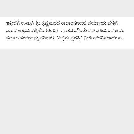
ಇತ್ತೀಚೆಗೆ ಉಡುಪಿ ಶ್ರೀ ಕೃಷ್ಣ ಮಠದ ರಾಜಾಂಗಣದಲ್ಲಿ ಪರ್ಯಾಯ ಪುತ್ತಿಗೆ
ಮಠದ ಆಶ್ರಯದಲ್ಲಿ ಬೆಂಗಳೂರಿನ ಸನಾತನ ಪೌಂಡೇಷನ್ ವತಿಯಿಂದ ಅವರ
ಸಮಾಜ‌‌ ಸೇವೆಯನ್ನು ಪರಿಗಣಿಸಿ “ವಿಕ್ರಮ ಪ್ರಶಸ್ತಿ ” ನೀಡಿ ಗೌರವಿಸಲಾಯಿತು.