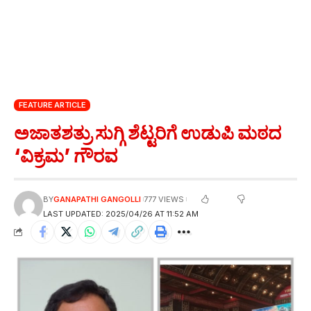
FEATURE ARTICLE
ಅಜಾತಶತ್ರು ಸುಗ್ಗಿ ಶೆಟ್ಟರಿಗೆ ಉಡುಪಿ ಮಠದ
‘ವಿಕ್ರಮ’ ಗೌರವ
BY
GANAPATHI GANGOLLI
777 VIEWS
LAST UPDATED: 2025/04/26 AT 11:52 AM