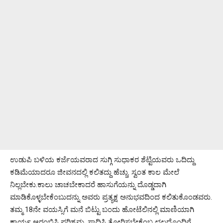
ಉಡುಪಿ ಬಳಿಯ ಕರ್ಜೆಯವರಾದ ಸುಗ್ಗಿ ಸುಧಾಕರ ಶೆಟ್ಟಿಯವರು ಒದಿದ್ದು
ಕಡಿಮೆಯಾದರೂ ಜೀವನದಲ್ಲಿ ಕಲಿತದ್ದು ಹೆಚ್ಚು. ಸ್ವಂತ ಕಾಲ ಮೇಲೆ
ನಿಲ್ಲಬೇಕು.ಕಾಲು ಚಾಚಬೇಕಾದರೆ ಹಾಸುಗೆಯನ್ನು ದೊಡ್ಡದಾಗಿ
ಮಾಡಿಕೊಳ್ಳಬೇಕೆಂಬುದನ್ನು ಅವರು ಪ್ರತ್ಯಕ್ಷ ಅನುಭವದಿಂದ ಕಲಿತುಕೊಂಡವರು.
ತಮ್ಮ 18ನೇ ವಯಸ್ಸಿಗೆ ಮನೆ ಬಿಟ್ಟು ಬಂದು ಹೋಟೆಲಿನಲ್ಲಿ ಮಾಣಿಯಾಗಿ
ಕಾರ್ಯ ಆರಂಭಿಸಿ ಪರಿಶ್ರಮ, ಸಾಧಿಸಿ ತೋರಿಸಬೇಕೆಂಬ ಛಲದೊಂದಿಗೆ