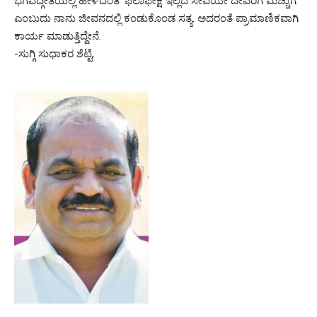
ಭಗವದ್ಗೀತೆಯಲ್ಲಿ ಹೇಳಿದಂತೆ ‘ಫಲಾಫೇಕ್ಷೆ ಇಲ್ಲದ ಸೇವೆಯೇ ದೇವರಿಗೆ ಮೆಚ್ಚುಗೆ’
ಎಂಬುದು ನಾನು ಜೀವನದಲ್ಲಿ ಕಂಡುಕೊಂಡ ಸತ್ಯ. ಅದರಂತೆ ಪ್ರಾಮಾಣಿಕವಾಗಿ
ಕಾರ್ಯ ಮಾಡುತ್ತಿದ್ದೇನೆ.
-ಸುಗ್ಗಿ ಸುಧಾಕರ ಶೆಟ್ಟಿ,