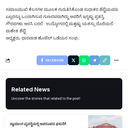
‌ಸಮಾಜಮುಖಿ ಕೆಲಸಗಳ ಮೂಲಕ ಗುರುತಿಸಿಕೊಂಡ ಸುಧಾಕರ ಶೆಟ್ಟಿಯವರು
ಎಲ್ಲರನ್ನೂ ಒಂದಾಗಿಸುವ ಗುಣದವರಾಗಿದ್ದು ಅವರಿಗೆ ಇನ್ನಷ್ಟು ಪ್ರಶಸ್ತಿ,
ಗೌರವಗಳು ಅರಸಿ ಬರಲಿ . ಉದ್ಯೋಗದಲ್ಲಿ ಮತ್ತಷ್ಟು ಯಶಸ್ಸು ದೊರೆಯಲಿ.
ಮಹೇಶ ಶೆಟ್ಟಿ
ಅಧ್ಯಕ್ಷರು, ಧಾರವಾಡ ಹೊಟೆಲ್ ಒಡೆಯರ ಸಂಘ,
FACEBOOK
Related News
Uncover the stories that related to the post!
ನ್ಯಾಯಾಂಗ ವ್ಯವಸ್ಥೆಯಲ್ಲಿ ಅಪರೂಪದ ಘಟನೆಗೆ