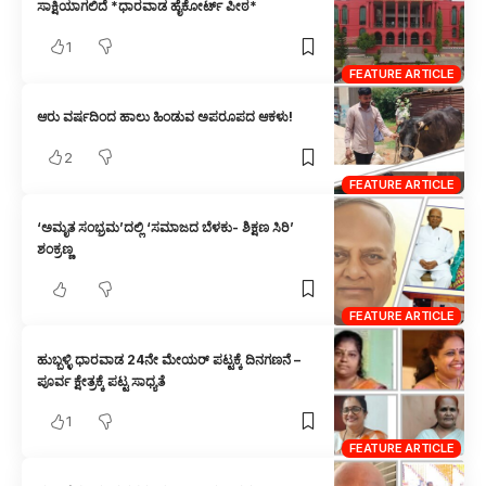
ಸಾಕ್ಷಿಯಾಗಲಿದೆ *ಧಾರವಾಡ ಹೈಕೋರ್ಟ್ ಪೀಠ*
1
FEATURE ARTICLE
ಆರು ವರ್ಷದಿಂದ ಹಾಲು ಹಿಂಡುವ ಅಪರೂಪದ ಆಕಳು!
2
FEATURE ARTICLE
‘ಅಮೃತ ಸಂಭ್ರಮ’ದಲ್ಲಿ ‘ಸಮಾಜದ ಬೆಳಕು- ಶಿಕ್ಷಣ ಸಿರಿ’
ಶಂಕ್ರಣ್ಣ
FEATURE ARTICLE
ಹುಬ್ಬಳ್ಳಿ ಧಾರವಾಡ 24ನೇ ಮೇಯರ್ ಪಟ್ಟಕ್ಕೆ ದಿನಗಣನೆ –
ಪೂರ್ವ ಕ್ಷೇತ್ರಕ್ಕೆ ಪಟ್ಟ ಸಾಧ್ಯತೆ
1
FEATURE ARTICLE