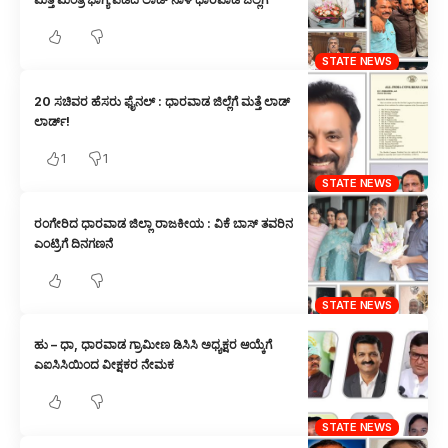
STATE NEWS
20 ಸಚಿವರ ಹೆಸರು ಫೈನಲ್ : ಧಾರವಾಡ ಜಿಲ್ಲೆಗೆ ಮತ್ತೆ ಲಾಡ್
ಲಾರ್ಡ್!
1
1
STATE NEWS
ರಂಗೇರಿದ ಧಾರವಾಡ ಜಿಲ್ಲಾ ರಾಜಕೀಯ : ವಿಕೆ ಬಾಸ್ ತವರಿನ
ಎಂಟ್ರಿಗೆ ದಿನಗಣನೆ
STATE NEWS
ಹು – ಧಾ, ಧಾರವಾಡ ಗ್ರಾಮೀಣ ಡಿಸಿಸಿ ಅಧ್ಯಕ್ಷರ ಆಯ್ಕೆಗೆ
ಎಐಸಿಸಿಯಿಂದ ವೀಕ್ಷಕರ ನೇಮಕ
STATE NEWS