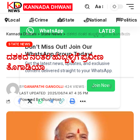
Aa
Local
Crime
State
National
Politics
LATER
WhatsApp
Kannada Dhwani
>
State News
>
ದಶಕದ ನಂತರ ಹುಬ್ಬಳ್ಳಿಗೆ ಪ್ರವೀಣ ತೊಗಾಡಿಯಾ
STATE NEWS
Don’t Miss Out! Join Our
WhatsApp Group Today!
ದಶಕದ ನಂತರ ಹುಬ್ಬಳ್ಳಿಗೆ ಪ್ರವೀಣ
Get the latest news, updates, and exclusive
ತೊಗಾಡಿಯಾ
content delivered straight to your WhatsApp.
Join Now
1
BY
GANAPATHI GANGOLLI
424 VIEWS
LAST UPDATED: 2025/06/14 AT 4:35 PM
Powered By KhushiHost