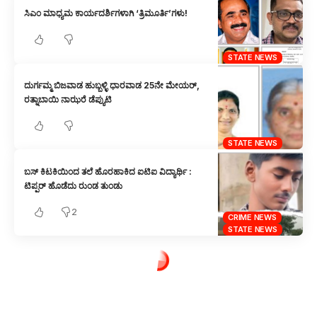
ಸಿಎಂ ಮಾಧ್ಯಮ ಕಾರ್ಯದರ್ಶಿಗಳಾಗಿ ‘ತ್ರಿಮೂರ್ತಿ’ಗಳು!
STATE NEWS
ದುರ್ಗಮ್ಮ ಬಿಜವಾಡ ಹುಬ್ಬಳ್ಳಿ ಧಾರವಾಡ 25ನೇ ಮೇಯರ್,
ರತ್ನಾಬಾಯಿ ನಾಝರೆ ಡೆಪ್ಯುಟಿ
STATE NEWS
ಬಸ್ ಕಿಟಕಿಯಿಂದ ತಲೆ ಹೊರಹಾಕಿದ ಐಟಿಐ ವಿದ್ಯಾರ್ಥಿ :
ಟಿಪ್ಪರ್ ಹೊಡೆದು ರುಂಡ ತುಂಡು
2
CRIME NEWS
STATE NEWS