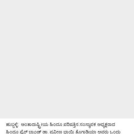
ಹುಬ್ಬಳ್ಳಿ: ಅಂತಾರಾಷ್ಟ್ರೀಯ ಹಿಂದೂ ಪರಿಷತ್ತಿನ ಸಂಸ್ಥಾಪಕ ಅಧ್ಯಕ್ಷರಾದ
ಹಿಂದೂ ಫೈರ್ ಬ್ರಾಂಡ್ ಡಾ. ಪ್ರವೀಣ ಭಾಯಿ ತೊಗಾಡಿಯಾ ಅವರು ಒಂದು