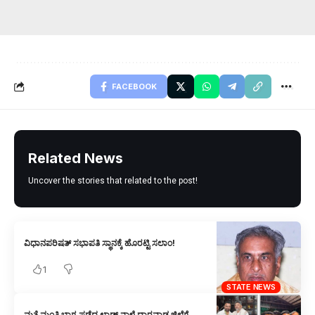
FACEBOOK
Related News
Uncover the stories that related to the post!
ವಿಧಾನಪರಿಷತ್ ಸಭಾಪತಿ ಸ್ಥಾನಕ್ಕೆ ಹೊರಟ್ಟಿ ಸಲಾಂ!
1
STATE NEWS
ಮತ್ತೆ ಮಂತ್ರಿ ಭಾಗ್ಯ ಪಡೆದ ಲಾಡ್‌ ನಾಳೆ ಧಾರವಾಡ ಜಿಲ್ಲೆಗೆ