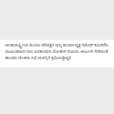
ಅಂತಾರಾಷ್ಟ್ರೀಯ ಹಿಂದೂ ಪರಿಷತ್ತಿನ ರಾಜ್ಯ ಕಾರ್ಯಾಧ್ಯಕ್ಷ ರಮೇಶ್ ಕುಲಕರ್ಣಿ,
ಮುಖಂಡರಾದ ಗಣು ಜರತಾರಘರ, ಮೋಹನ್ ಬಿಲಾನಾ, ಅರ್ಜುನ್ ಸೇರಿದಂತೆ
ಹಲವರು ಚಿಂತನಾ ಸಭೆ ಯಶಸ್ಸಿಗೆ ಶ್ರಮಿಸುತ್ತಿದ್ದಾರೆ.