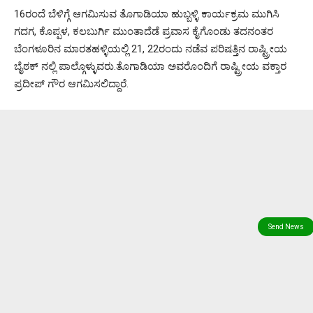
16ರಂದೆ ಬೆಳಿಗ್ಗೆ ಆಗಮಿಸುವ ತೊಗಾಡಿಯಾ ಹುಬ್ಬಳ್ಳಿ ಕಾರ್ಯಕ್ರಮ ಮುಗಿಸಿ
ಗದಗ, ಕೊಪ್ಪಳ, ಕಲಬುರ್ಗಿ ಮುಂತಾದೆಡೆ ಪ್ರವಾಸ ಕೈಗೊಂಡು ತದನಂತರ
ಬೆಂಗಳೂರಿನ ಮಾರತಹಳ್ಳಿಯಲ್ಲಿ 21, 22ರಂದು ನಡೆವ ಪರಿಷತ್ತಿನ ರಾಷ್ಟ್ರೀಯ
ಬೈಠಕ್ ನಲ್ಲಿ ಪಾಲ್ಗೊಳ್ಳುವರು.ತೊಗಾಡಿಯಾ ಅವರೊಂದಿಗೆ ರಾಷ್ಟ್ರೀಯ ವಕ್ತಾರ
ಪ್ರದೀಪ್ ಗೌರ ಆಗಮಿಸಲಿದ್ದಾರೆ.