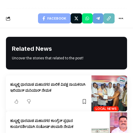
FACEBOOK
Related News
Uncover the stories that related to the post!
ಹುಬ್ಬಳ್ಳಿ ಧಾರವಾಡ ಮಹಾನಗರ ಪಾಲಿಕೆ ವಿಪಕ್ಷ ನಾಯಕರಾಗಿ
ಇಲಿಯಾಸ್ ಮನಿಯಾರ್ ನೇಮಕ
LOCAL NEWS
ಹುಬ್ಬಳ್ಳಿ ಧಾರವಾಡ ಮಹಾನಗರ ಕಾಂಗ್ರೆಸ್ ಪ್ರಧಾನ
ಕಾರ್ಯದರ್ಶಿಯಾಗಿ ಸಂತೋಷ್ ಚಲವಾದಿ ನೇಮಕ