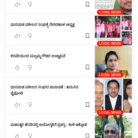
1
LOCAL NEWS
ಧಾರವಾಡ ವಕೀಲರ ಸಂಘಕ್ಕೆ ನೇಗಿನಹಾಳ ಅಧ್ಯಕ್ಷ
1
LOCAL NEWS
ಕರವೇಯಿಂದ ಮಲ್ಲಮ್ಮ ಗೌಡರ ಉಚ್ಚಾಟನೆ
LOCAL NEWS
ಧಾರವಾಡ ವಕೀಲರ ಸಂಘದ ಚುನಾವಣೆ : ತುರುಸಿನ
ಪೈಪೋಟಿ
1
LOCAL NEWS
ಮಹಾತ್ಮರ ಹೆಸರಿನಲ್ಲಿ ಅಯೋಗ್ಯರಿಗೆ ಪ್ರಶಸ್ತಿ : ಕಾಳೆ ಆಕ್ರೋಶ