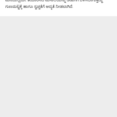
ಗುಣಮಟ್ಟಕ್ಕೆ ಹಾಗೂ ಸ್ವಚ್ಚತೆಗೆ ಆದ್ಯತೆ ನೀಡಲಾಗಿದೆ.