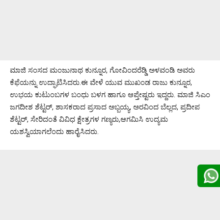
ಮಾಜಿ ಸಂಸದ ಮಂಜುನಾಥ ಕುನ್ನೂರ, ಗೋವಿಂದರೆಡ್ಡಿ ಅಳವಂಡಿ ಅವರು
ಕೆಫೆಯನ್ನು ಉದ್ಘಾಟಿಸಿದರು.ಈ ವೇಳೆ ಯುವ ಮುಖಂಡ ರಾಜು ಕುನ್ನೂರ,
ಉಭಯ ಕುಟುಂಬಗಳ ಬಂಧು ಬಳಗ ಹಾಗೂ ಆಪ್ತೇಷ್ಟರು ಇದ್ದರು. ಮಾಜಿ ಸಿಎಂ
ಜಗದೀಶ ಶೆಟ್ಟರ್, ಶಾಸಕರಾದ ಪ್ರಸಾದ ಅಬ್ಬಯ್ಯ, ಅರವಿಂದ ಬೆಲ್ಲದ, ಪ್ರದೀಪ
ಶೆಟ್ಟರ್, ಸೇರಿದಂತೆ ವಿವಿಧ ಕ್ಷೇತ್ರಗಳ ಗಣ್ಯರು,ಆಗಮಿಸಿ ಉದ್ಯಮ
ಯಶಸ್ವಿಯಾಗಲೆಂದು ಹಾರೈಸಿದರು.