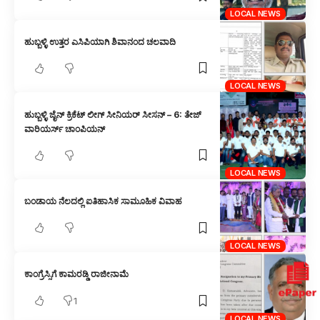
LOCAL NEWS
ಹುಬ್ಬಳ್ಳಿ ಉತ್ತರ ಎಸಿಪಿಯಾಗಿ ಶಿವಾನಂದ ಚಲವಾದಿ
LOCAL NEWS
ಹುಬ್ಬಳ್ಳಿ ಜೈನ್ ಕ್ರಿಕೆಟ್ ಲೀಗ್ ಸೀನಿಯರ್ ಸೀಸನ್ – 6: ತೇಜ್
ವಾರಿಯರ್ಸ್ ಚಾಂಪಿಯನ್
LOCAL NEWS
ಬಂಡಾಯ ನೆಲದಲ್ಲಿ ಐತಿಹಾಸಿಕ ಸಾಮೂಹಿಕ ವಿವಾಹ
LOCAL NEWS
ಕಾಂಗ್ರೆಸ್ಸಿಗೆ ಕಾಮರಡ್ಡಿ ರಾಜೀನಾಮೆ
1
LOCAL NEWS