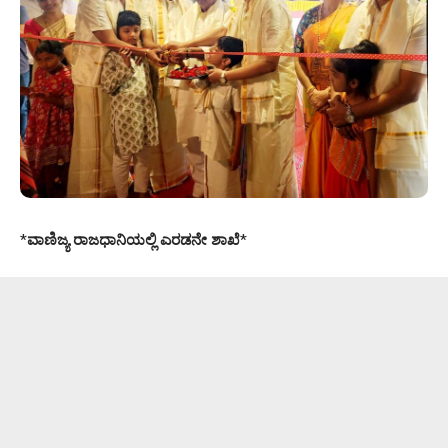
*
ವಾಣಿಜ್ಯ ರಾಜಧಾನಿಯಲ್ಲಿ ಎರಡನೇ ಶಾಖೆ
*