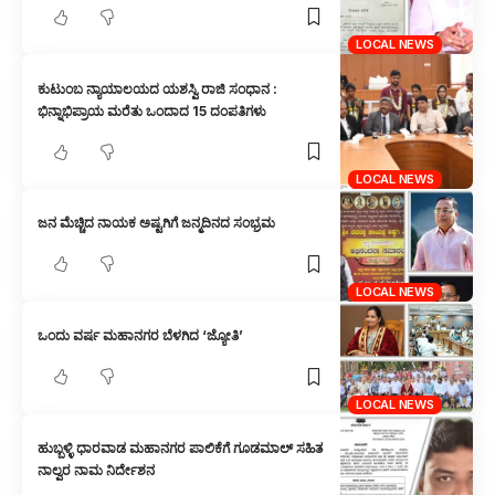
LOCAL NEWS
ಕುಟುಂಬ ನ್ಯಾಯಾಲಯದ ಯಶಸ್ವಿ ರಾಜಿ ಸಂಧಾನ :
ಭಿನ್ನಾಭಿಪ್ರಾಯ ಮರೆತು ಒಂದಾದ 15 ದಂಪತಿಗಳು
LOCAL NEWS
ಜನ ಮೆಚ್ಚಿದ ನಾಯಕ ಅಷ್ಟಗಿಗೆ ಜನ್ಮದಿನದ ಸಂಭ್ರಮ
LOCAL NEWS
ಒಂದು ವರ್ಷ ಮಹಾನಗರ ಬೆಳಗಿದ ‘ಜ್ಯೋತಿ’
LOCAL NEWS
ಹುಬ್ಬಳ್ಳಿ ಧಾರವಾಡ ಮಹಾನಗರ ಪಾಲಿಕೆಗೆ ಗೂಡಮಾಲ್ ಸಹಿತ
ನಾಲ್ವರ ನಾಮ ನಿರ್ದೇಶನ