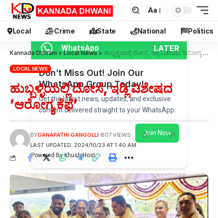
Aa
Local
Crime
State
National
Politics
LATER
WhatsApp
Kannada Dhwani
>
Local News
>
ಹುಬ್ಬಳ್ಳಿಯಲ್ಲಿ ದೋಸೆ, ಇಡ್ಲಿ ವಿಶೇಷದ ’ಆರೋಗ್ಯ ಕೆಫೆ’
LOCAL NEWS
Don’t Miss Out! Join Our
WhatsApp Group Today!
ಹುಬ್ಬಳ್ಳಿಯಲ್ಲಿ ದೋಸೆ, ಇಡ್ಲಿ ವಿಶೇಷದ
Get the latest news, updates, and exclusive
’ಆರೋಗ್ಯ ಕೆಫೆ’
content delivered straight to your WhatsApp.
Join Now
1
1
BY
GANAPATHI GANGOLLI
807 VIEWS
LAST UPDATED: 2024/10/23 AT 1:40 AM
Powered By KhushiHost