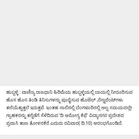
ಹುಬ್ಬಳ್ಳಿ : ವಾಣಿಜ್ಯ ರಾಜಧಾನಿ ಹಿರಿಮೆಯ ಹುಬ್ಬಳ್ಳಿಯಲ್ಲಿ ಬಾಯಲ್ಲಿ ನೀರೂರಿಸುವ
ಹೊಸ ಹೊಸ ತಿಂಡಿ ತಿನಿಸುಗಳನ್ನು ಪೂರೈಸುವ ಹೊಟೆಲ್ ,ರೆಸ್ಟಾರೆಂಟ್‌ಗಳು
ತಲೆಯೆತ್ತುತ್ತಲೆ ಇರುತ್ತವೆ. ಇಂತಹ ಸಾಲಿನಲ್ಲಿ ಬೆಂಗಳೂರಿನಲ್ಲಿ ಅಲ್ಪ ಸಮಯದಲ್ಲೇ
ಗ್ರಾಹಕರನ್ನು ತನ್ನೆಡೆಗೆ ಸೆಳೆದಿರುವ ’ದಿ ಆರೋಗ್ಯ ಕೆಫೆ’ ವಿದ್ಯಾನಗರ ಪ್ರದೇಶದ
ಪ್ರವಾಸಿ ತಾಣ ತೋಳನಕೆರೆ ಎದುರು ರವಿವಾರ( ದಿ.10) ಆರಂಭಗೊಂಡಿದೆ.