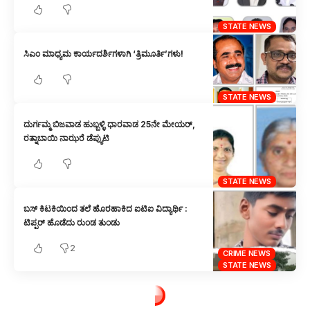
STATE NEWS
ಸಿಎಂ ಮಾಧ್ಯಮ ಕಾರ್ಯದರ್ಶಿಗಳಾಗಿ ‘ತ್ರಿಮೂರ್ತಿ’ಗಳು!
STATE NEWS
ದುರ್ಗಮ್ಮ ಬಿಜವಾಡ ಹುಬ್ಬಳ್ಳಿ ಧಾರವಾಡ 25ನೇ ಮೇಯರ್,
ರತ್ನಾಬಾಯಿ ನಾಝರೆ ಡೆಪ್ಯುಟಿ
STATE NEWS
ಬಸ್ ಕಿಟಕಿಯಿಂದ ತಲೆ ಹೊರಹಾಕಿದ ಐಟಿಐ ವಿದ್ಯಾರ್ಥಿ :
ಟಿಪ್ಪರ್ ಹೊಡೆದು ರುಂಡ ತುಂಡು
2
CRIME NEWS
STATE NEWS