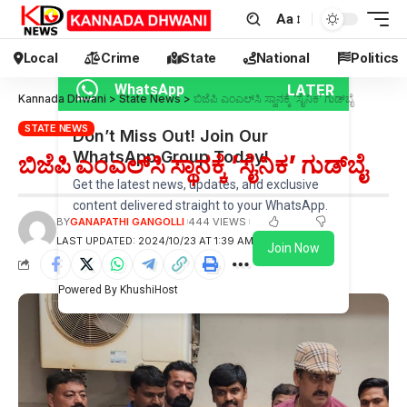
Aa
Local
Crime
State
National
Politics
LATER
WhatsApp
Kannada Dhwani
>
State News
>
ಬಿಜೆಪಿ ಎಂಎಲ್‌ಸಿ ಸ್ಥಾನಕ್ಕೆ ’ಸೈನಿಕ’ ಗುಡ್‌ಬೈ
STATE NEWS
Don’t Miss Out! Join Our
WhatsApp Group Today!
ಬಿಜೆಪಿ ಎಂಎಲ್‌ಸಿ ಸ್ಥಾನಕ್ಕೆ ’ಸೈನಿಕ’ ಗುಡ್‌ಬೈ
Get the latest news, updates, and exclusive
content delivered straight to your WhatsApp.
BY
GANAPATHI GANGOLLI
444 VIEWS
LAST UPDATED: 2024/10/23 AT 1:39 AM
Join Now
Powered By KhushiHost