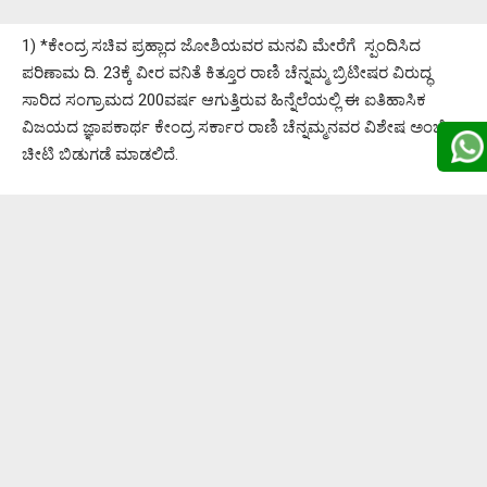
1) *ಕೇಂದ್ರ ಸಚಿವ ಪ್ರಹ್ಲಾದ ಜೋಶಿಯವರ ಮನವಿ ಮೇರೆಗೆ ಸ್ಪಂದಿಸಿದ
ಪರಿಣಾಮ ದಿ. 23ಕ್ಕೆ ವೀರ ವನಿತೆ ಕಿತ್ತೂರ ರಾಣಿ ಚೆನ್ನಮ್ಮ ಬ್ರಿಟೀಷರ ವಿರುದ್ಧ
ಸಾರಿದ ಸಂಗ್ರಾಮದ 200ವರ್ಷ ಆಗುತ್ತಿರುವ ಹಿನ್ನೆಲೆಯಲ್ಲಿ ಈ ಐತಿಹಾಸಿಕ
ವಿಜಯದ ಜ್ಞಾಪಕಾರ್ಥ ಕೇಂದ್ರ ಸರ್ಕಾರ ರಾಣಿ ಚೆನ್ನಮ್ಮನವರ ವಿಶೇಷ ಅಂಚೆ
ಚೀಟಿ ಬಿಡುಗಡೆ ಮಾಡಲಿದೆ.