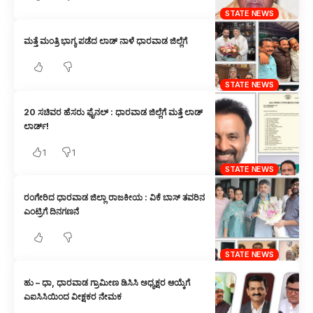
STATE NEWS
ಮತ್ತೆ ಮಂತ್ರಿ ಭಾಗ್ಯ ಪಡೆದ ಲಾಡ್‌ ನಾಳೆ ಧಾರವಾಡ ಜಿಲ್ಲೆಗೆ
STATE NEWS
20 ಸಚಿವರ ಹೆಸರು ಫೈನಲ್ : ಧಾರವಾಡ ಜಿಲ್ಲೆಗೆ ಮತ್ತೆ ಲಾಡ್
ಲಾರ್ಡ್!
1
1
STATE NEWS
ರಂಗೇರಿದ ಧಾರವಾಡ ಜಿಲ್ಲಾ ರಾಜಕೀಯ : ವಿಕೆ ಬಾಸ್ ತವರಿನ
ಎಂಟ್ರಿಗೆ ದಿನಗಣನೆ
STATE NEWS
ಹು – ಧಾ, ಧಾರವಾಡ ಗ್ರಾಮೀಣ ಡಿಸಿಸಿ ಅಧ್ಯಕ್ಷರ ಆಯ್ಕೆಗೆ
ಎಐಸಿಸಿಯಿಂದ ವೀಕ್ಷಕರ ನೇಮಕ