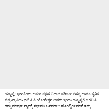
ಹುಬ್ಬಳ್ಳಿ : ಭಾರತೀಯ ಜನತಾ ಪಕ್ಷದ ವಿಧಾನ ಪರಿಷತ್ ಸದಸ್ಯ ಹಾಗೂ ಸೈನಿಕ
ಚಿತ್ರ ಖ್ಯಾತಿಯ ನಟ ಸಿ.ಪಿ.ಯೋಗೇಶ್ವರ ಅವರು ಇಂದು ಹುಬ್ಬಳ್ಳಿಗೆ ಆಗಮಿಸಿ
ತಮ್ಮ ಪರಿಷತ್ ಸ್ಥಾನಕ್ಕೆ ಸಭಾಪತಿ ಬಸವರಾಜ ಹೊರಟ್ಟಿಯವರಿಗೆ ತಮ್ಮ