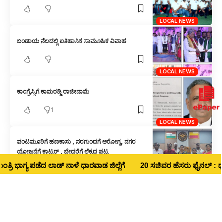
LOCAL NEWS
ಬಂಡಾಯ ನೆಲದಲ್ಲಿ ಐತಿಹಾಸಿಕ ಸಾಮೂಹಿಕ ವಿವಾಹ
LOCAL NEWS
ಕಾಂಗ್ರೆಸ್ಸಿಗೆ ಕಾಮರಡ್ಡಿ ರಾಜೀನಾಮೆ
1
LOCAL NEWS
ವಂಟಮೂರಿಗೆ ಹಣಕಾಸು , ನರಗುಂದಗೆ ಆರೋಗ್ಯ, ನಗರ
ಯೋಜನೆಗೆ ಕಾಟ್ಕರ್ , ಬೇದರೆಗೆ ಲೆಕ್ಕದ ಪಟ್ಟ
ಭಾಗ್ಯ ಪಡೆದ ಲಾಡ್‌ ನಾಳೆ ಧಾರವಾಡ ಜಿಲ್ಲೆಗೆ
20 ಸಚಿವರ ಹೆಸರು ಫೈನಲ್ : ಧಾರವಾಡ ಜಿ
LOCAL NEWS
ಹುಬ್ಬಳ್ಳಿ ವಕೀಲರ ಸಂಘಕ್ಕೆ ಅಡ್‌ಹಾಕ್ ಕಮೀಟಿ ನೇಮಕ – ಡಿ.
19ಕ್ಕೆ ಚುನಾವಣೆ