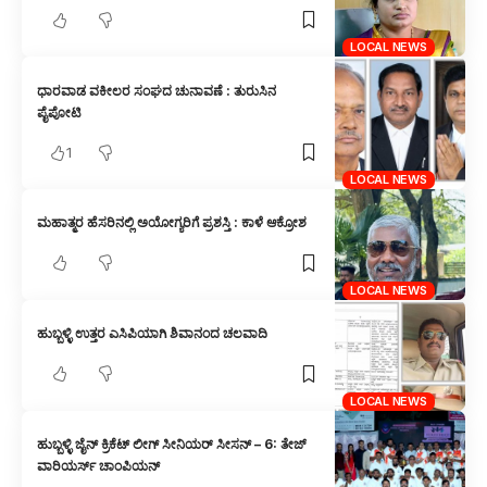
LOCAL NEWS
ಧಾರವಾಡ ವಕೀಲರ ಸಂಘದ ಚುನಾವಣೆ : ತುರುಸಿನ
ಪೈಪೋಟಿ
1
LOCAL NEWS
ಮಹಾತ್ಮರ ಹೆಸರಿನಲ್ಲಿ ಅಯೋಗ್ಯರಿಗೆ ಪ್ರಶಸ್ತಿ : ಕಾಳೆ ಆಕ್ರೋಶ
LOCAL NEWS
ಹುಬ್ಬಳ್ಳಿ ಉತ್ತರ ಎಸಿಪಿಯಾಗಿ ಶಿವಾನಂದ ಚಲವಾದಿ
LOCAL NEWS
ಹುಬ್ಬಳ್ಳಿ ಜೈನ್ ಕ್ರಿಕೆಟ್ ಲೀಗ್ ಸೀನಿಯರ್ ಸೀಸನ್ – 6: ತೇಜ್
ವಾರಿಯರ್ಸ್ ಚಾಂಪಿಯನ್