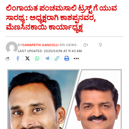
ಲಿಂಗಾಯತ ಪಂಚಮಸಾಲಿ ಟ್ರಸ್ಟ್ ಗೆ ಯುವ
ಸಾರಥ್ಯ : ಅಧ್ಯಕ್ಷರಾಗಿ ಕಾಶಪ್ಪನವರ,
ಮೆಣಸಿನಕಾಯಿ ಕಾರ್ಯಾಧ್ಯಕ್ಷ
1
BY
GANAPATHI GANGOLLI
615 VIEWS
LAST UPDATED: 2025/04/18 AT 11:43 AM