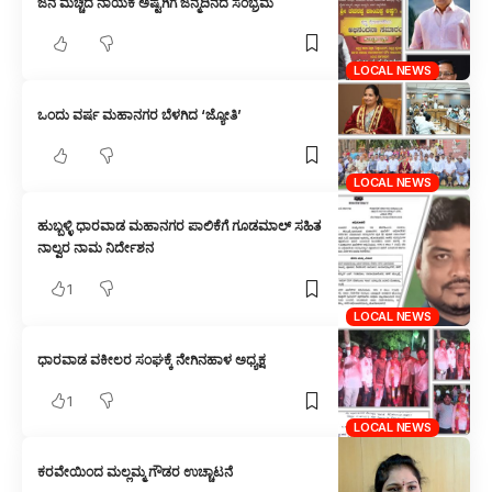
ಜನ ಮೆಚ್ಚಿದ ನಾಯಕ ಅಷ್ಟಗಿಗೆ ಜನ್ಮದಿನದ ಸಂಭ್ರಮ
LOCAL NEWS
ಒಂದು ವರ್ಷ ಮಹಾನಗರ ಬೆಳಗಿದ ‘ಜ್ಯೋತಿ’
LOCAL NEWS
ಹುಬ್ಬಳ್ಳಿ ಧಾರವಾಡ ಮಹಾನಗರ ಪಾಲಿಕೆಗೆ ಗೂಡಮಾಲ್ ಸಹಿತ
ನಾಲ್ವರ ನಾಮ ನಿರ್ದೇಶನ
1
LOCAL NEWS
ಧಾರವಾಡ ವಕೀಲರ ಸಂಘಕ್ಕೆ ನೇಗಿನಹಾಳ ಅಧ್ಯಕ್ಷ
1
LOCAL NEWS
ಕರವೇಯಿಂದ ಮಲ್ಲಮ್ಮ ಗೌಡರ ಉಚ್ಚಾಟನೆ