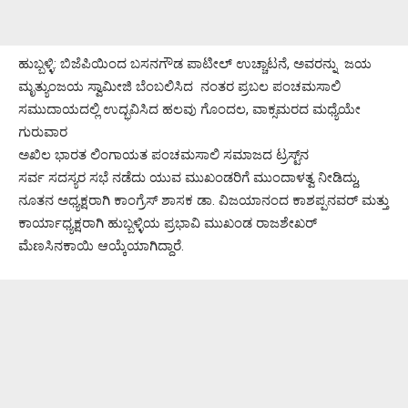
ಹುಬ್ಬಳ್ಳಿ: ಬಿಜೆಪಿಯಿಂದ ಬಸನಗೌಡ ಪಾಟೀಲ್ ಉಚ್ಚಾಟನೆ, ಅವರನ್ನು ಜಯ
ಮೃತ್ಯುಂಜಯ ಸ್ವಾಮೀಜಿ ಬೆಂಬಲಿಸಿದ ನಂತರ ಪ್ರಬಲ ಪಂಚಮಸಾಲಿ
‌ಸಮುದಾಯದಲ್ಲಿ ಉದ್ಭವಿಸಿದ ಹಲವು ಗೊಂದಲ, ವಾಕ್ಸಮರದ ಮಧ್ಯೆಯೇ
ಗುರುವಾರ
ಅಖಿಲ ಭಾರತ ಲಿಂಗಾಯತ ಪಂಚಮಸಾಲಿ ಸಮಾಜದ ಟ್ರಸ್ಟ್‌ನ
ಸರ್ವ ಸದಸ್ಯರ ಸಭೆ ನಡೆದು ಯುವ ಮುಖಂಡರಿಗೆ ಮುಂದಾಳತ್ವ ನೀಡಿದ್ದು,
ನೂತನ ಅಧ್ಯಕ್ಷರಾಗಿ ಕಾಂಗ್ರೆಸ್ ಶಾಸಕ ಡಾ. ವಿಜಯಾನಂದ ಕಾಶಪ್ಪನವರ್ ಮತ್ತು
ಕಾರ್ಯಾಧ್ಯಕ್ಷರಾಗಿ ಹುಬ್ಬಳ್ಳಿಯ ಪ್ರಭಾವಿ ಮುಖಂಡ ರಾಜಶೇಖರ್
ಮೆಣಸಿನಕಾಯಿ ಆಯ್ಕೆಯಾಗಿದ್ದಾರೆ.