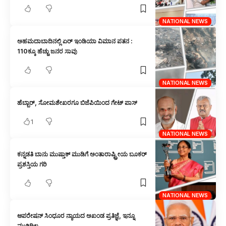
NATIONAL NEWS
ಅಹಮದಾಬಾದಿನಲ್ಲಿ ಏರ್ ಇಂಡಿಯಾ ವಿಮಾನ ಪತನ :
110ಕ್ಕೂ ಹೆಚ್ಚು ಜನರ ಸಾವು
NATIONAL NEWS
ಹೆಬ್ಬಾರ್, ಸೋಮಶೇಖರಗೂ ಬಿಜೆಪಿಯಿಂದ ಗೇಟ್ ಪಾಸ್
1
NATIONAL NEWS
ಕನ್ನಡತಿ ಬಾನು ಮುಷ್ತಾಕ್ ಮುಡಿಗೆ ಅಂತಾರಾಷ್ಟ್ರೀಯ ಬೂಕರ್
ಪ್ರಶಸ್ತಿಯ ಗರಿ
NATIONAL NEWS
ಆಪರೇಷನ್ ಸಿಂಧೂರ ನ್ಯಾಯದ ಅಖಂಡ ಪ್ರತಿಜ್ಞೆ, ಇನ್ನೂ
ಮುಗಿದಿಲ್ಲ