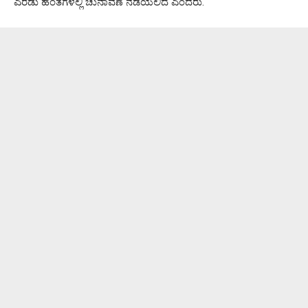
ಎರಡು ಹಂತಗಳಲ್ಲಿ ಚುನಾವಣೆ ನಡೆಯಲಿದೆ ಎಂದರು.