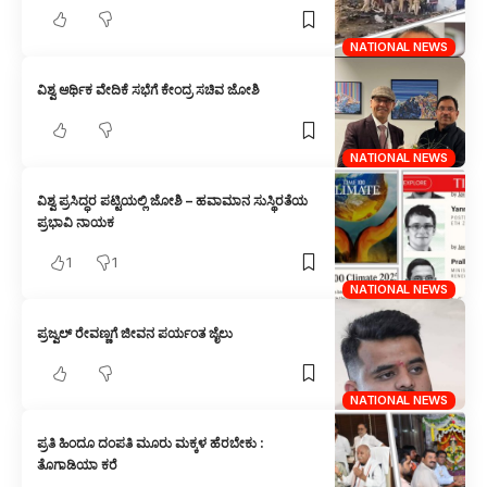
NATIONAL NEWS
ವಿಶ್ವ ಆರ್ಥಿಕ ವೇದಿಕೆ ಸಭೆಗೆ ಕೇಂದ್ರ ಸಚಿವ ಜೋಶಿ
NATIONAL NEWS
ವಿಶ್ವ ಪ್ರಸಿದ್ಧರ ಪಟ್ಟಿಯಲ್ಲಿ ಜೋಶಿ – ಹವಾಮಾನ ಸುಸ್ಥಿರತೆಯ
ಪ್ರಭಾವಿ ನಾಯಕ
1
1
NATIONAL NEWS
ಪ್ರಜ್ವಲ್ ರೇವಣ್ಣಗೆ ಜೀವನ ಪರ್ಯಂತ ಜೈಲು
NATIONAL NEWS
ಪ್ರತಿ ಹಿಂದೂ ದಂಪತಿ ಮೂರು ಮಕ್ಕಳ ಹೆರಬೇಕು :
ತೊಗಾಡಿಯಾ ಕರೆ