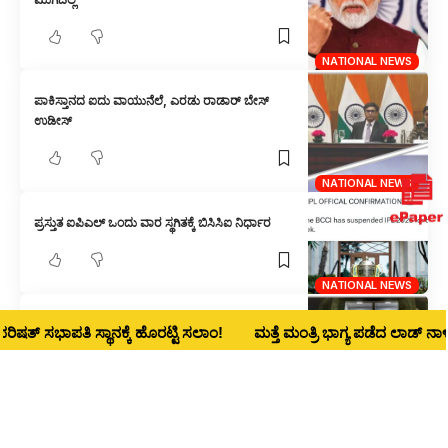
NATIONAL NEWS
ಪಾಕಿಸ್ತಾನದ ಐದು ವಾಯುನೆಲೆ, ಎರಡು ರಾಡಾರ್ ಬೇಸ್
ಉಡೀಸ್
NATIONAL NEWS
ಪ್ರಸ್ತುತ ಐಪಿಎಲ್ ಒಂದು ವಾರ ಸ್ಥಗಿತಕ್ಕೆ ಬಿಸಿಸಿಐ ನಿರ್ಧಾರ
NATIONAL NEWS
ಧಾರವಾಡ ಸೇರಿ ದೇಶದ 5 ಐಐಟಿಗಳ ವಿಸ್ತರಣೆಗೆ ಅಸ್ತು
ಸಭಾಪತಿ ಸ್ಥಾನಕ್ಕೆ ಹೊರಟ್ಟಿ ಸಲಾಂ!
ಮತ್ತೆ ಮಂತ್ರಿ ಭಾಗ್ಯ ಪಡೆದ ಲಾಡ್‌ ನಾಳೆ ಧಾರವ
1
NATIONAL NEWS
ಆಪರೇಷನ್ ಸಿಂಧೂರ : ಪಾಕ್, ಪಿಒಕೆ ಉಗ್ರರ ನೆಲೆಗಳ ಮೇಲೆ
ದಾಳಿ – 80ಕ್ಕೂ ಹೆಚ್ಚು ಸಾವು