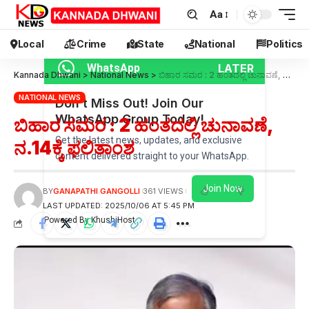
Aa
Local
Crime
State
National
Politics
LATER
WhatsApp
Kannada Dhwani
>
National News
>
ಬಿಹಾರ ಸಮರ : 2 ಹಂತದಲ್ಲಿ ಚುನಾವಣೆ, ನ.14ಕ್ಕೆ ಫಲಿತಾಂಶ
NATIONAL NEWS
Don’t Miss Out! Join Our
WhatsApp Group Today!
ಬಿಹಾರ ಸಮರ : 2 ಹಂತದಲ್ಲಿ ಚುನಾವಣೆ,
Get the latest news, updates, and exclusive
ನ.14ಕ್ಕೆ ಫಲಿತಾಂಶ
content delivered straight to your WhatsApp.
Join Now
BY
GANAPATHI GANGOLLI
361 VIEWS
LAST UPDATED: 2025/10/06 AT 5:45 PM
Powered By KhushiHost