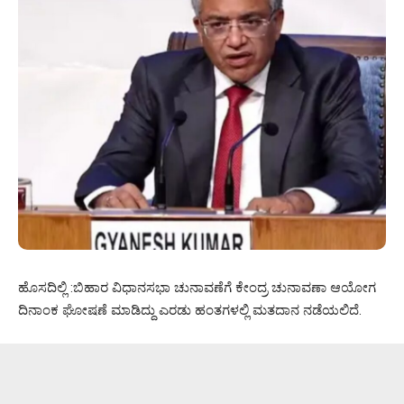
ಹೊಸದಿಲ್ಲಿ :ಬಿಹಾರ ವಿಧಾನಸಭಾ ಚುನಾವಣೆಗೆ ಕೇಂದ್ರ ಚುನಾವಣಾ ಆಯೋಗ
ದಿನಾಂಕ ಘೋಷಣೆ ಮಾಡಿದ್ದು ಎರಡು ಹಂತಗಳಲ್ಲಿ ಮತದಾನ ನಡೆಯಲಿದೆ.