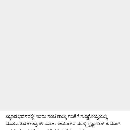
ವಿಜ್ಞಾನ ಭವನದಲ್ಲಿ ಇಂದು ಸಂಜೆ ನಾಲ್ಕು ಗಂಟೆಗೆ ಸುದ್ದಿಗೋಷ್ಠಿಯಲ್ಲಿ
ಮಾತನಾಡಿದ ಕೇಂದ್ರ ಚುನಾವಣಾ ಆಯೋಗದ ಮುಖ್ಯಸ್ಥ ಜ್ಞಾನೇಶ್ ಕುಮಾರ್