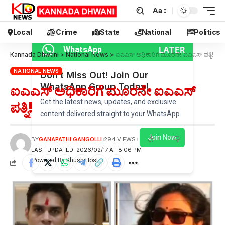
Aa
Local
Crime
State
National
Politics
LATER
WhatsApp
Kannada Dhwani
>
National News
>
ಐಎಎಸ್ ಅಧಿಕಾರಿಗೆ ಮೂರನೇ ಐಎಎಸ್ ಪತ್ನಿ!
NATIONAL NEWS
Don’t Miss Out! Join Our
WhatsApp Group Today!
ಐಎಎಸ್ ಅಧಿಕಾರಿಗೆ ಮೂರನೇ ಐಎಎಸ್
Get the latest news, updates, and exclusive
ಪತ್ನಿ!
content delivered straight to your WhatsApp.
Join Now
BY
GANAPATHI GANGOLLI
294 VIEWS
LAST UPDATED: 2026/02/17 AT 8:06 PM
Powered By KhushiHost