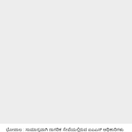
ಭೋಪಾಲ : ಸಾಮಾನ್ಯವಾಗಿ ನಾಗರಿಕ ಸೇವೆಯಲ್ಲಿರುವ ಐಎಎಸ್ ಅಧಿಕಾರಿಗಳು