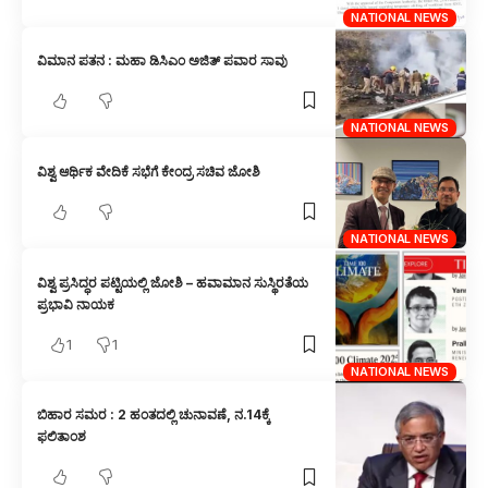
NATIONAL NEWS
ವಿಮಾನ ಪತನ : ಮಹಾ ಡಿಸಿಎಂ ಅಜಿತ್ ಪವಾರ ಸಾವು
NATIONAL NEWS
ವಿಶ್ವ ಆರ್ಥಿಕ ವೇದಿಕೆ ಸಭೆಗೆ ಕೇಂದ್ರ ಸಚಿವ ಜೋಶಿ
NATIONAL NEWS
ವಿಶ್ವ ಪ್ರಸಿದ್ಧರ ಪಟ್ಟಿಯಲ್ಲಿ ಜೋಶಿ – ಹವಾಮಾನ ಸುಸ್ಥಿರತೆಯ
ಪ್ರಭಾವಿ ನಾಯಕ
1
1
NATIONAL NEWS
ಬಿಹಾರ ಸಮರ : 2 ಹಂತದಲ್ಲಿ ಚುನಾವಣೆ, ನ.14ಕ್ಕೆ
ಫಲಿತಾಂಶ