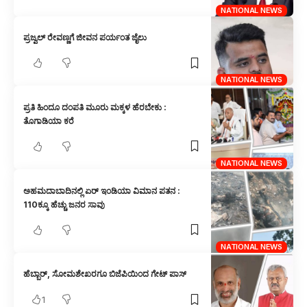
NATIONAL NEWS
ಪ್ರಜ್ವಲ್ ರೇವಣ್ಣಗೆ ಜೀವನ ಪರ್ಯಂತ ಜೈಲು
NATIONAL NEWS
ಪ್ರತಿ ಹಿಂದೂ ದಂಪತಿ ಮೂರು ಮಕ್ಕಳ ಹೆರಬೇಕು :
ತೊಗಾಡಿಯಾ ಕರೆ
NATIONAL NEWS
ಅಹಮದಾಬಾದಿನಲ್ಲಿ ಏರ್ ಇಂಡಿಯಾ ವಿಮಾನ ಪತನ :
110ಕ್ಕೂ ಹೆಚ್ಚು ಜನರ ಸಾವು
NATIONAL NEWS
ಹೆಬ್ಬಾರ್, ಸೋಮಶೇಖರಗೂ ಬಿಜೆಪಿಯಿಂದ ಗೇಟ್ ಪಾಸ್
1