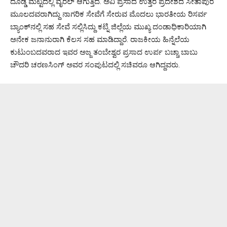
ದೊಡ್ಡ ಮಟ್ಟದಲ್ಲಿ ವೈರಲ್ ಆಗುತ್ತಿದೆ. ಅವಿ ಪ್ರಸಾದ ಉತ್ತರ ಪ್ರದೇಶದ ಸೀತಾಪುರ
ಮೂಲದವರಾಗಿದ್ದು ನಾಗರಿಕ ಸೇವೆಗೆ ಸೇರುವ ಮೊದಲು ಭಾರತೀಯ ರಿಸರ್ವ
ಬ್ಯಾಂಕ್‌ನಲ್ಲಿ ಸಹ ಸೇವೆ ಸಲ್ಲಿಸಿದ್ದು ಕಟ್ನಿ ಜಿಲ್ಲೆಯ ಮುಖ್ಯ ದಂಡಾಧಿಕಾರಿಯಾಗಿ
ಅನೇಕ ಜನಾನುರಾಗಿ ಕೆಲಸ ಸಹ ಮಾಡಿದ್ದಾರೆ. ರಾಜಕೀಯ ಹಿನ್ನೆಲೆಯ
ಕುಟುಂಬದವರಾದ ಇವರ ಅಜ್ಜ ತಂಬೇಶ್ವರ ಪ್ರಸಾದ ಉರ್ಪ ಬಚ್ಚಾ ಬಾಬು
ಚೌದರಿ ಚರಣಸಿಂಗ್ ಅವರ ಸಂಪುಟದಲ್ಲಿ ಸಚಿವರೂ ಆಗಿದ್ದವರು.