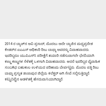
2014 ರ ಬ್ಯಾಚ್‌ನ ಅವಿ ಪ್ರಸಾದ್, ಮೊದಲು ಅದೇ ಬ್ಯಾಚಿನ ಮಧ್ಯಪ್ರದೇಶ
ಕೇಡರ್‌ನ ಐಎಎಸ್ ಅಧಿಕಾರಿ ರಿಜು ಬಾಫ್ನಾ ಅವರನ್ನು ವಿವಾಹವಾದರು.
ಇವರಿಬ್ಬರೂ ಯುಪಿಎಸ್‌ಸಿ ಪರೀಕ್ಷೆಗೆ ತಯಾರಿ ನಡೆಸುವಾಗಲೇ ಭೇಟಿಯಾಗಿ
ಕಣ್ಣು ಕಣ್ಣುಗಳ ಸೆಳೆತಕ್ಕೆ ಒಳಗಾಗಿ ವಿವಾಹವಾದರು. ಆದರೆ ಇವರಿಬ್ಬರ ವೈವಾಹಿಕ
ಸಂಬAಧ ಬಹುಕಾಲ ಉಳಿಯದ ಪರಿಣಾಮ ಬೇರ್ಪಟ್ಟರು. ಮೊದಲ ಪತ್ನಿ ರಿಜು
ಬಾಫ್ನಾ ಪ್ರಸ್ತುತ ಶಾಜಾಪುರ ಜಿಲ್ಲೆಯ ಕಲೆಕ್ಟರ್ ಆಗಿ ಸೇವೆ ಸಲ್ಲಿಸುತ್ತಿದ್ದಾರೆ.
ಕಟ್ಟುನಿಟ್ಟಿನ ಆಡಳಿತಕ್ಕೆ ಹೆಸರುವಾಸಿಯಾಗಿದ್ದಾರೆ.