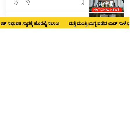
NATIONAL NEWS
ಧಾರವಾಡ ಸೇರಿ ದೇಶದ 5 ಐಐಟಿಗಳ ವಿಸ್ತರಣೆಗೆ ಅಸ್ತು
ತಿ ಸ್ಥಾನಕ್ಕೆ ಹೊರಟ್ಟಿ ಸಲಾಂ!
ಮತ್ತೆ ಮಂತ್ರಿ ಭಾಗ್ಯ ಪಡೆದ ಲಾಡ್‌ ನಾಳೆ ಧಾರವಾಡ ಜಿ
1
NATIONAL NEWS
ಆಪರೇಷನ್ ಸಿಂಧೂರ : ಪಾಕ್, ಪಿಒಕೆ ಉಗ್ರರ ನೆಲೆಗಳ ಮೇಲೆ
ದಾಳಿ – 80ಕ್ಕೂ ಹೆಚ್ಚು ಸಾವು
NATIONAL NEWS