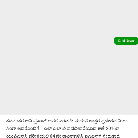
ತದನಂತರ ಅವಿ ಪ್ರಸಾದ್ ಅವರ ಎರಡನೇ ಮದುವೆ ಉತ್ತರ ಪ್ರದೇಶದ ಮಿಶಾ
ಸಿಂಗ್ ಅವರೊಂದಿಗೆ. ಎಲ್ ಎಲ್ ಬಿ ಪದವೀಧರೆಯಾದ ಈಕೆ 2016ರ
ಯುಪಿಎಸ್‌ಸಿ ಪರೀಕ್ಷೆಯಲ್ಲಿ 64 ನೇ ರ‍್ಯಾಂಕ್‌ಗಳಿಸಿ ಐಎಎಸ್‌ಗೆ ಸೇರುತ್ತಾರೆ.