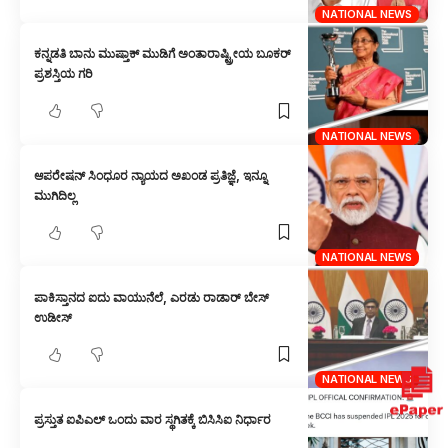
NATIONAL NEWS
ಕನ್ನಡತಿ ಬಾನು ಮುಷ್ತಾಕ್ ಮುಡಿಗೆ ಅಂತಾರಾಷ್ಟ್ರೀಯ ಬೂಕರ್
ಪ್ರಶಸ್ತಿಯ ಗರಿ
NATIONAL NEWS
ಆಪರೇಷನ್ ಸಿಂಧೂರ ನ್ಯಾಯದ ಅಖಂಡ ಪ್ರತಿಜ್ಞೆ, ಇನ್ನೂ
ಮುಗಿದಿಲ್ಲ
NATIONAL NEWS
ಪಾಕಿಸ್ತಾನದ ಐದು ವಾಯುನೆಲೆ, ಎರಡು ರಾಡಾರ್ ಬೇಸ್
ಉಡೀಸ್
NATIONAL NEWS
ಪ್ರಸ್ತುತ ಐಪಿಎಲ್ ಒಂದು ವಾರ ಸ್ಥಗಿತಕ್ಕೆ ಬಿಸಿಸಿಐ ನಿರ್ಧಾರ