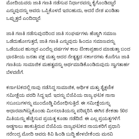
ಮೋದಿಯವರು ಜಾತಿ ಗಣತಿ ನಡೆಸುವ ನಿರ್ಧಾರವನ್ನು ಕೈಗೊಂಡಿದ್ದಾರೆ
ಎನ್ನುವುದನ್ನು ಅವರು ಒಪ್ಪಿಕೊಳದೆ ಇರಬಹುದು, ಆದರೆ ದೇಶ ಖಂಡಿತಾ
ಒಪ್ಪುತ್ತದೆ ಎಂದಿದ್ದಾರೆ.
ಜಾತಿ ಗಣತಿ ನಡೆಸುವುದರಿಂದ ಜಾತಿ ಸಂಘರ್ಷಗಳು ಹೆಚ್ಚಾಗಿ ಸಮಾಜ
ಒಡೆದುಹೋಗುತ್ತದೆ, ಜಾತಿ ಗಣತಿ ಎನ್ನುವುದು ಹಿಂದೂ ಸಮಾಜವನ್ನು
ಒಡೆಯುವ ಹುನ್ನಾರ ಎಂದೆಲ್ಲ ವರ್ಷಗಳ ಕಾಲ ಟೀಕಾಪ್ರಹಾರ ಮಾಡುತ್ತಾ ಬಂದ
ಭಾರತೀಯ ಜನತಾ ಪಕ್ಷ ಮತ್ತು ಅದರ ನೇತೃತ್ವದ ಸರ್ಕಾರಗಳು ಕೊನೆಗೂ ಜಾತಿ
ಗಣತಿಯ ಸಾಮಾಜಿಕ ಮಹತ್ವವನ್ನು ಅರ್ಥಮಾಡಿಕೊಂಡಿರುವುದು ಸ್ವಾಗತಾರ್ಹ
ಬೆಳವಣಿಗೆ.
ಕರ್ನಾಟಕದಲ್ಲಿ ನಾವು ನಡೆಸಿದ್ದ ಸಾಮಾಜಿಕ, ಆರ್ಥಿಕ ಮತ್ತು ಶೈಕ್ಷಣಿಕ
ಸಮೀಕ್ಷೆಯ ವರದಿ ಸಿದ್ಧ ಇದೆ. ಇದನ್ನು ಬಿಜೆಪಿಯ ರಾಜ್ಯ ಘಟಕ ನಾನಾ
ಸಬೂಬುಗಳನ್ನು ಮುಂದೊಡ್ಡಿ ವಿರೋಧಿಸುತ್ತಿದೆ. ಈ ಸಮೀಕ್ಷೆಯನ್ನು
ಆಧಾರವಾಗಿಟ್ಟುಕೊಂಡು ಮೀಸಲಾತಿಯನ್ನು ಪರಿಷ್ಕರಿಸಿ ಈಗಿನ ಶೇಕಡಾ 50ರ
ಮಿತಿಯನ್ನು ಹೆಚ್ಚಿಸುವ ಪ್ರಯತ್ನ ಕೂಡಾ ನಡೆದಿದೆ. ಈ ಎಲ್ಲ ಪ್ರಯತ್ನಗಳಿಗೆ
ಅಡ್ಡಗಾಲು ಹಾಕುತ್ತಿರುವ ಬಿಜೆಪಿಯ ರಾಜ್ಯಘಟಕದ ನಾಯಕರಿಗೆ ಪ್ರಧಾನಿ
ನರೇಂದ್ರ ಮೋದಿ ಅವರು ಕಿವಿ ಹಿಂಡಿ ಬುದ್ದಿ ಹೇಳಬೇಕೆಂದು ಮನವಿ