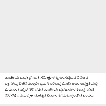
ರಾಜಕೀಯ ಲಾಭಕ್ಕಾಗಿ ಜಾತಿ ಸಮೀಕ್ಷೆಗಳನ್ನು ಬಳಸುತ್ತಿರುವ ವಿರೋಧ
ಪಕ್ಷಗಳನ್ನು ಟೀಕಿಸಿದರಲ್ಲದೇ ಪ್ರಧಾನಿ ನರೇಂದ್ರ ಮೋದಿ ಅವರ ಅಧ್ಯಕ್ಷತೆಯಲ್ಲಿ
ಬುಧವಾರ (ಏಪ್ರಿಲ್‌ 30) ನಡೆದ ರಾಜಕೀಯ ವ್ಯವಹಾರಗಳ ಕೇಂದ್ರ ಸಮಿತಿ
(CCPA) ಸಭೆಯಲ್ಲಿ ಈ ಮಹತ್ವದ ನಿರ್ಧಾರ ತೆಗೆದುಕೊಳ್ಳಲಾಗಿದೆ ಎಂದರು.