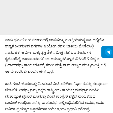
ನಾನು ಧರ್ಮಸಿಂಗ್ ಸರ್ಕಾರದಲ್ಲಿ ಉಪಮುಖ್ಯಮಂತ್ರಿಯಾಗಿದ್ದ ಕಾಲದಲ್ಲಿಯೇ
ಶಾಶ್ವತ ಹಿಂದುಳಿದ ವರ್ಗಗಳ ಆಯೋಗ ರಚಿಸಿ ಜಾತಿಯ ಜೊತೆಯಲ್ಲಿ
ಸಾಮಾಜಿಕ, ಆರ್ಥಿಕ ಮತ್ತು ಶೈಕ್ಷಣಿಕ ಸಮೀಕ್ಷೆ ನಡೆಸುವ ತೀರ್ಮಾನ
ಕೈಗೊಂಡಿದ್ದೆ. ಕಾರಣಾಂತರಗಳಿಂದ ಅನುಷ್ಠಾನಗೊಳ್ಳದೆ ನೆನೆಗುದಿಗೆ ಬಿದ್ದ ಆ
ನಿರ್ಧಾರವನ್ನು ಕಾರ್ಯರೂಪಕ್ಕೆ ತರಲು ಮತ್ತೆ ನಾನು ರಾಜ್ಯದ ಮುಖ್ಯಮಂತ್ರಿ ಬಗ್ಗೆ
ಆಗಬೇಕಾಯಿತು ಎಂದೂ ಹೇಳಿದ್ದಾರೆ.
ಜಾತಿ ಗಣತಿ ಜೊತೆಯಲ್ಲಿ ಮೀಸಲಾತಿ ಮಿತಿ ಏರಿಕೆಯ ನಿರ್ಧಾರವನ್ನು ಸಂಪೂರ್ಣ
ಬೆಂಬಲಿಸಿ ಅದನ್ನು ನಮ್ಮ ಪಕ್ಷದ ರಾಷ್ಟ್ರೀಯ ಕಾರ್ಯಕ್ರಮವನ್ನಾಗಿ ರೂಪಿಸಿ
ದೇಶಾದ್ಯಂತ ಪ್ರಚಾರ ಮಾಡುತ್ತಾ ಬಂದ ಕಾಂಗ್ರೆಸ್ ಪಕ್ಷದ ನಾಯಕರಾದ
ರಾಹುಲ್ ಗಾಂಧಿಯವರನ್ನು ಈ ಸಂದರ್ಭದಲ್ಲಿ ಅಭಿನಂದಿಸಿದ ಅವರು, ಅವರ
ಅವಿರತ ಪ್ರಯತ್ನದ ಒತ್ತಡದಿಂದಾಗಿಯೇ ಇಂದು ಪ್ರಧಾನಿ ನರೇಂದ್ರ