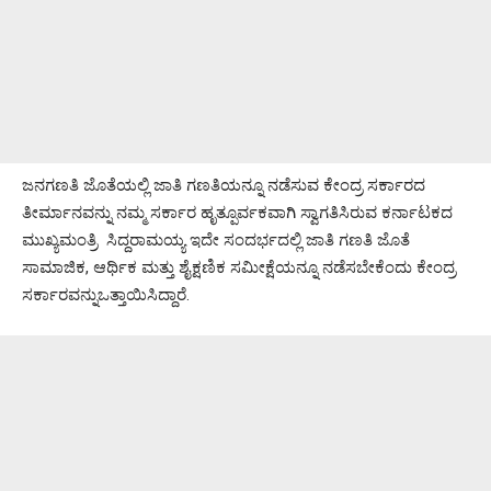
ಜನಗಣತಿ ಜೊತೆಯಲ್ಲಿ ಜಾತಿ ಗಣತಿಯನ್ನೂ ನಡೆಸುವ ಕೇಂದ್ರ ಸರ್ಕಾರದ
ತೀರ್ಮಾನವನ್ನು ನಮ್ಮ ಸರ್ಕಾರ ಹೃತ್ಪೂರ್ವಕವಾಗಿ ಸ್ವಾಗತಿಸಿರುವ ಕರ್ನಾಟಕದ
ಮುಖ್ಯಮಂತ್ರಿ ಸಿದ್ದರಾಮಯ್ಯ ಇದೇ ಸಂದರ್ಭದಲ್ಲಿ ಜಾತಿ ಗಣತಿ ಜೊತೆ
ಸಾಮಾಜಿಕ, ಆರ್ಥಿಕ ಮತ್ತು ಶೈಕ್ಷಣಿಕ ಸಮೀಕ್ಷೆಯನ್ನೂ ನಡೆಸಬೇಕೆಂದು ಕೇಂದ್ರ
ಸರ್ಕಾರವನ್ನುಒತ್ತಾಯಿಸಿದ್ದಾರೆ.