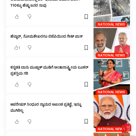
110ಕ್ಕೂ ಹೆಚ್ಚು ಜನರ ಸಾವು
NATIONAL NEWS
ಹೆಬ್ಬಾರ್, ಸೋಮಶೇಖರಗೂ ಬಿಜೆಪಿಯಿಂದ ಗೇಟ್ ಪಾಸ್
1
NATIONAL NEWS
ಕನ್ನಡತಿ ಬಾನು ಮುಷ್ತಾಕ್ ಮುಡಿಗೆ ಅಂತಾರಾಷ್ಟ್ರೀಯ ಬೂಕರ್
ಪ್ರಶಸ್ತಿಯ ಗರಿ
NATIONAL NEWS
ಆಪರೇಷನ್ ಸಿಂಧೂರ ನ್ಯಾಯದ ಅಖಂಡ ಪ್ರತಿಜ್ಞೆ, ಇನ್ನೂ
ಮುಗಿದಿಲ್ಲ
NATIONAL NEWS