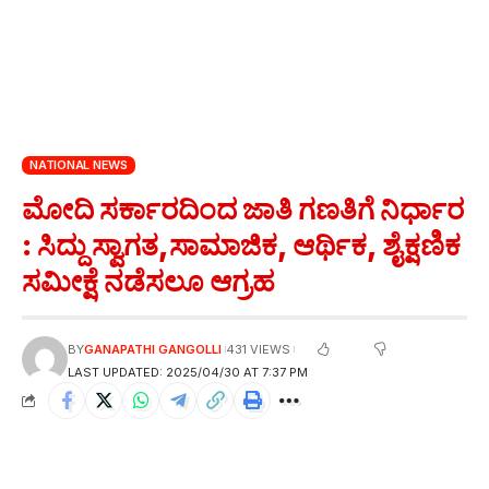
NATIONAL NEWS
ಮೋದಿ ಸರ್ಕಾರದಿಂದ ಜಾತಿ ಗಣತಿಗೆ ನಿರ್ಧಾರ
: ಸಿದ್ದು ಸ್ವಾಗತ,ಸಾಮಾಜಿಕ, ಆರ್ಥಿಕ, ಶೈಕ್ಷಣಿಕ
ಸಮೀಕ್ಷೆ ನಡೆಸಲೂ ಆಗ್ರಹ
BY
GANAPATHI GANGOLLI
431 VIEWS
LAST UPDATED: 2025/04/30 AT 7:37 PM