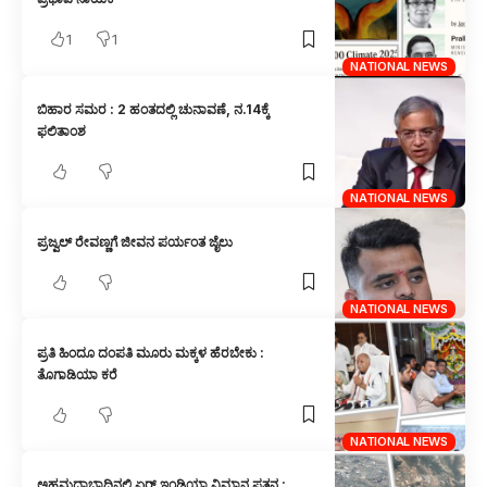
1
1
NATIONAL NEWS
ಬಿಹಾರ ಸಮರ : 2 ಹಂತದಲ್ಲಿ ಚುನಾವಣೆ, ನ.14ಕ್ಕೆ
ಫಲಿತಾಂಶ
NATIONAL NEWS
ಪ್ರಜ್ವಲ್ ರೇವಣ್ಣಗೆ ಜೀವನ ಪರ್ಯಂತ ಜೈಲು
NATIONAL NEWS
ಪ್ರತಿ ಹಿಂದೂ ದಂಪತಿ ಮೂರು ಮಕ್ಕಳ ಹೆರಬೇಕು :
ತೊಗಾಡಿಯಾ ಕರೆ
NATIONAL NEWS
ಅಹಮದಾಬಾದಿನಲ್ಲಿ ಏರ್ ಇಂಡಿಯಾ ವಿಮಾನ ಪತನ :