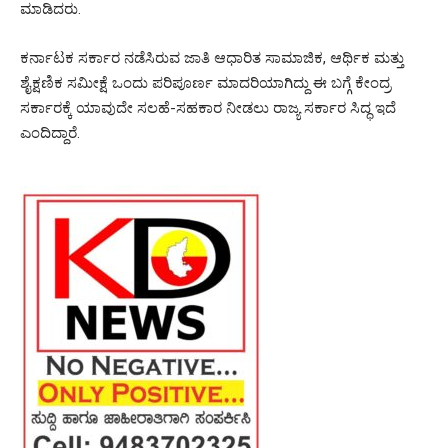
ಮಾಡಿದರು.
ಕರ್ನಾಟಕ ಸರ್ಕಾರ ನಡೆಸಿರುವ ಜಾತಿ ಆಧಾರಿತ ಸಾಮಾಜಿಕ, ಆರ್ಥಿಕ ಮತ್ತು
ಶೈಕ್ಷಣಿಕ ಸಮೀಕ್ಷೆ ಒಂದು ಪರಿಪೂರ್ಣ ಮಾದರಿಯಾಗಿದ್ದು ಈ ಬಗ್ಗೆ ಕೇಂದ್ರ
ಸರ್ಕಾರಕ್ಕೆ ಯಾವುದೇ ಸಲಹೆ-ಸಹಕಾರ ನೀಡಲು ರಾಜ್ಯ ಸರ್ಕಾರ ಸಿದ್ಧ ಇದೆ
ಎಂದಿದ್ದಾರೆ.