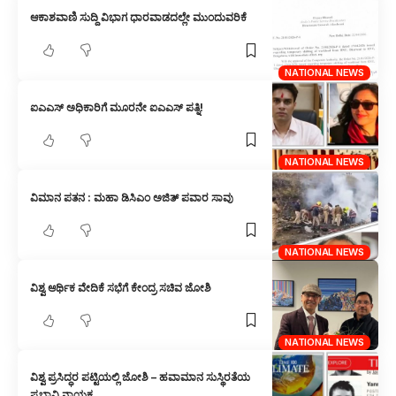
ಆಕಾಶವಾಣಿ ಸುದ್ದಿ ವಿಭಾಗ ಧಾರವಾಡದಲ್ಲೇ ಮುಂದುವರಿಕೆ
NATIONAL NEWS
ಐಎಎಸ್ ಅಧಿಕಾರಿಗೆ ಮೂರನೇ ಐಎಎಸ್ ಪತ್ನಿ!
NATIONAL NEWS
ವಿಮಾನ ಪತನ : ಮಹಾ ಡಿಸಿಎಂ ಅಜಿತ್ ಪವಾರ ಸಾವು
NATIONAL NEWS
ವಿಶ್ವ ಆರ್ಥಿಕ ವೇದಿಕೆ ಸಭೆಗೆ ಕೇಂದ್ರ ಸಚಿವ ಜೋಶಿ
NATIONAL NEWS
ವಿಶ್ವ ಪ್ರಸಿದ್ಧರ ಪಟ್ಟಿಯಲ್ಲಿ ಜೋಶಿ – ಹವಾಮಾನ ಸುಸ್ಥಿರತೆಯ
ಪ್ರಭಾವಿ ನಾಯಕ