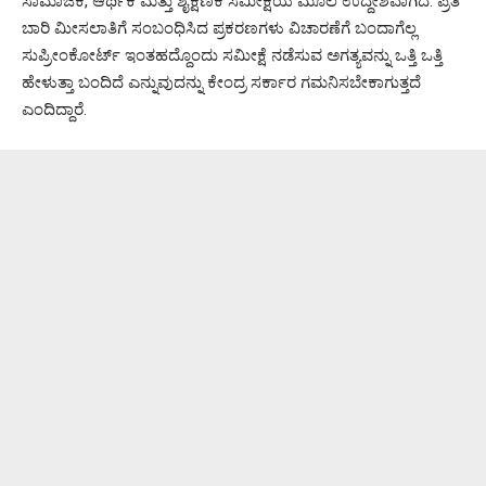
ಸಾಮಾಜಿಕ, ಆರ್ಥಿಕ ಮತ್ತು ಶೈಕ್ಷಣಿಕ ಸಮೀಕ್ಷೆಯ ಮೂಲ ಉದ್ದೇಶವಾಗಿದೆ. ಪ್ರತಿ
ಬಾರಿ ಮೀಸಲಾತಿಗೆ ಸಂಬಂಧಿಸಿದ ಪ್ರಕರಣಗಳು ವಿಚಾರಣೆಗೆ ಬಂದಾಗೆಲ್ಲ
ಸುಪ್ರೀಂಕೋರ್ಟ್ ಇಂತಹದ್ದೊಂದು ಸಮೀಕ್ಷೆ ನಡೆಸುವ ಅಗತ್ಯವನ್ನು ಒತ್ತಿ ಒತ್ತಿ
ಹೇಳುತ್ತಾ ಬಂದಿದೆ ಎನ್ನುವುದನ್ನು ಕೇಂದ್ರ ಸರ್ಕಾರ ಗಮನಿಸಬೇಕಾಗುತ್ತದೆ
ಎಂದಿದ್ದಾರೆ.