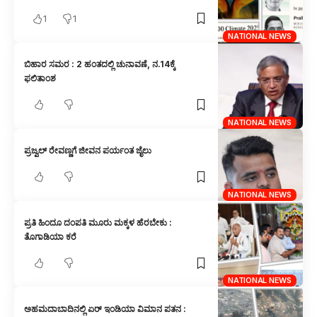
1
1
NATIONAL NEWS
ಬಿಹಾರ ಸಮರ : 2 ಹಂತದಲ್ಲಿ ಚುನಾವಣೆ, ನ.14ಕ್ಕೆ
ಫಲಿತಾಂಶ
NATIONAL NEWS
ಪ್ರಜ್ವಲ್ ರೇವಣ್ಣಗೆ ಜೀವನ ಪರ್ಯಂತ ಜೈಲು
NATIONAL NEWS
ಪ್ರತಿ ಹಿಂದೂ ದಂಪತಿ ಮೂರು ಮಕ್ಕಳ ಹೆರಬೇಕು :
ತೊಗಾಡಿಯಾ ಕರೆ
NATIONAL NEWS
ಅಹಮದಾಬಾದಿನಲ್ಲಿ ಏರ್ ಇಂಡಿಯಾ ವಿಮಾನ ಪತನ :