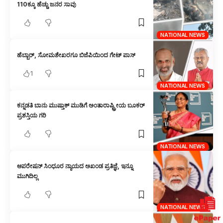
110ಕ್ಕೂ ಹೆಚ್ಚು ಜನರ ಸಾವು
NATIONAL NEWS
ಹೆಬ್ಬಾರ್, ಸೋಮಶೇಖರಗೂ ಬಿಜೆಪಿಯಿಂದ ಗೇಟ್ ಪಾಸ್
1
NATIONAL NEWS
ಕನ್ನಡತಿ ಬಾನು ಮುಷ್ತಾಕ್ ಮುಡಿಗೆ ಅಂತಾರಾಷ್ಟ್ರೀಯ ಬೂಕರ್
ಪ್ರಶಸ್ತಿಯ ಗರಿ
NATIONAL NEWS
ಆಪರೇಷನ್ ಸಿಂಧೂರ ನ್ಯಾಯದ ಅಖಂಡ ಪ್ರತಿಜ್ಞೆ, ಇನ್ನೂ
ಮುಗಿದಿಲ್ಲ
NATIONAL NEWS