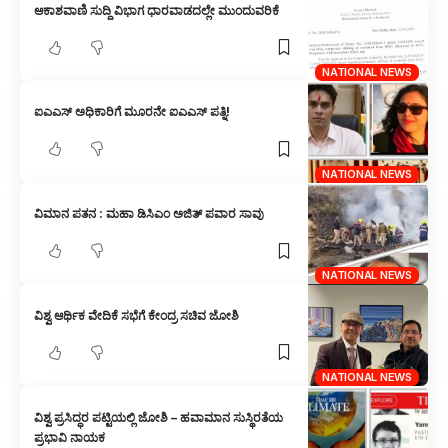
ಆಕಾಶವಾಣಿ ಸುದ್ದಿ ವಿಭಾಗ ಧಾರವಾಡದಲ್ಲೇ ಮುಂದುವರಿಕೆ
NATIONAL NEWS
ಐಎಎಸ್ ಅಧಿಕಾರಿಗೆ ಮೂರನೇ ಐಎಎಸ್ ಪತ್ನಿ!
NATIONAL NEWS
ವಿಮಾನ ಪತನ : ಮಹಾ ಡಿಸಿಎಂ ಅಜಿತ್ ಪವಾರ ಸಾವು
NATIONAL NEWS
ವಿಶ್ವ ಆರ್ಥಿಕ ವೇದಿಕೆ ಸಭೆಗೆ ಕೇಂದ್ರ ಸಚಿವ ಜೋಶಿ
NATIONAL NEWS
ವಿಶ್ವ ಪ್ರಸಿದ್ಧರ ಪಟ್ಟಿಯಲ್ಲಿ ಜೋಶಿ – ಹವಾಮಾನ ಸುಸ್ಥಿರತೆಯ
ಪ್ರಭಾವಿ ನಾಯಕ