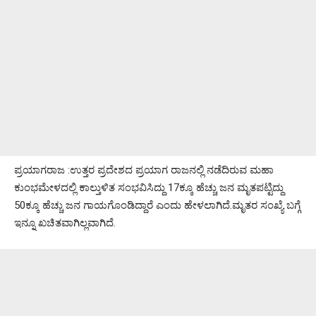
ಪ್ರಯಾಗರಾಜ :ಉತ್ತರ ಪ್ರದೇಶದ ಪ್ರಯಾಗ ರಾಜನಲ್ಲಿ ನಡೆದಿರುವ ಮಹಾ
ಕುಂಭಮೇಳದಲ್ಲಿ ಕಾಲ್ತುಳಿತ ಸಂಭವಿಸಿದ್ದು 17ಕ್ಕೂ ಹೆಚ್ಚು ಜನ ಮೃತಪಟ್ಟಿದ್ದು
50ಕ್ಕೂ ಹೆಚ್ಚು ಜನ ಗಾಯಗೊಂಡಿದ್ದಾರೆ ಎಂದು ಹೇಳಲಾಗಿದೆ.ಮೃತರ ಸಂಖ್ಯೆ ಬಗ್ಗೆ
ಇನ್ನೂ ಖಚಿತವಾಗಿಲ್ಲವಾಗಿದೆ.