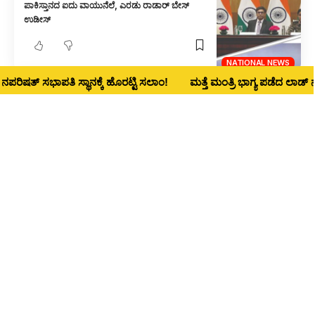
ಪಾಕಿಸ್ತಾನದ ಐದು ವಾಯುನೆಲೆ, ಎರಡು ರಾಡಾರ್ ಬೇಸ್
ಉಡೀಸ್
NATIONAL NEWS
ಷತ್ ಸಭಾಪತಿ ಸ್ಥಾನಕ್ಕೆ ಹೊರಟ್ಟಿ ಸಲಾಂ!
ಮತ್ತೆ ಮಂತ್ರಿ ಭಾಗ್ಯ ಪಡೆದ ಲಾಡ್‌ ನಾಳೆ
ಪ್ರಸ್ತುತ ಐಪಿಎಲ್ ಒಂದು ವಾರ ಸ್ಥಗಿತಕ್ಕೆ ಬಿಸಿಸಿಐ ನಿರ್ಧಾರ
NATIONAL NEWS
ಧಾರವಾಡ ಸೇರಿ ದೇಶದ 5 ಐಐಟಿಗಳ ವಿಸ್ತರಣೆಗೆ ಅಸ್ತು
1
NATIONAL NEWS