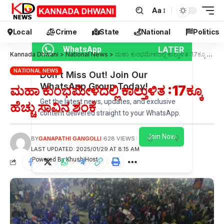
Aa
Local
Crime
State
National
Politics
LATER
WhatsApp
Kannada Dhwani
>
National News
>
ಮಹಾ ಕುಂಭಮೇಳದಲ್ಲಿ ಕಾಲ್ತುಳಿತ :17ಕ್ಕೂ ಹೆಚ್ಚು ಸಾವಿನ ಶಂಕೆ
NATIONAL NEWS
Don’t Miss Out! Join Our
WhatsApp Group Today!
ಮಹಾ ಕುಂಭಮೇಳದಲ್ಲಿ ಕಾಲ್ತುಳಿತ :17ಕ್ಕೂ
Get the latest news, updates, and exclusive
ಹೆಚ್ಚು ಸಾವಿನ ಶಂಕೆ
content delivered straight to your WhatsApp.
Join Now
BY
GANAPATHI GANGOLLI
628 VIEWS
LAST UPDATED: 2025/01/29 AT 8:15 AM
Powered By KhushiHost