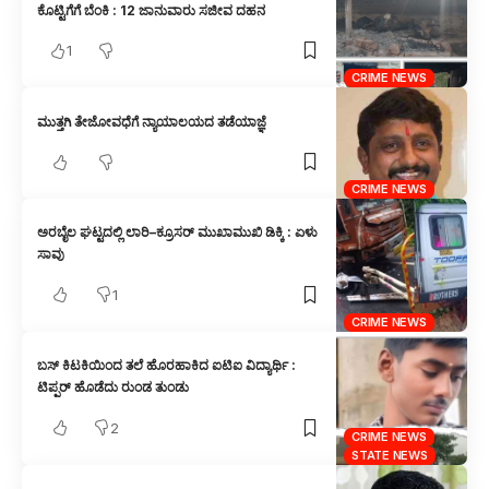
ಕೊಟ್ಟಿಗೆಗೆ ಬೆಂಕಿ : 12 ಜಾನುವಾರು ಸಜೀವ ದಹನ
1
CRIME NEWS
ಮುತ್ತಗಿ ತೇಜೋವಧೆಗೆ ನ್ಯಾಯಾಲಯದ ತಡೆಯಾಜ್ಞೆ
CRIME NEWS
ಅರಬೈಲ ಘಟ್ಟದಲ್ಲಿ ಲಾರಿ–ಕ್ರೂಸರ್ ಮುಖಾಮುಖಿ ಡಿಕ್ಕಿ : ಏಳು
ಸಾವು
1
CRIME NEWS
ಬಸ್ ಕಿಟಕಿಯಿಂದ ತಲೆ ಹೊರಹಾಕಿದ ಐಟಿಐ ವಿದ್ಯಾರ್ಥಿ :
ಟಿಪ್ಪರ್ ಹೊಡೆದು ರುಂಡ ತುಂಡು
2
CRIME NEWS
STATE NEWS