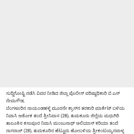
ಸುದ್ದಿಗೋಷ್ಟಿ ನಡೆಸಿ ವಿವರ ನೀಡಿದ ಜಿಲ್ಲಾ ಪೊಲೀಸ್ ವರಿಷ್ಠಾಧಿಕಾರಿ ಬಿ.ಎಸ್
ನೇಮಗೌಡ,
ಬೆಂಗಳೂರಿನ ನಾಯಂಡಹಳ್ಳಿ ಮೂರನೇ ಕ್ರಾಸ್‌ನ ತರಕಾರಿ ಮಾರ್ಕೆಟ್ ಬಳಿಯ
ನಿವಾಸಿ ಅಶೋಕ ತಂದೆ ಶ್ರೀನಿವಾಸ (28), ತುಮಕೂರು ಜಿಲ್ಲೆಯ ಮಧುಗಿರಿ
ತಾಲೂಕಿನ ಕಸಾಪೂರ ನಿವಾಸಿ ಮಂಜುನಾಥ್ ಅಲಿಯಾಸ್ ಕರಿಯಾ ತಂದೆ
ನಾಗರಾಜ್ (28), ತುಮಕೂರಿನ ಹೆಟ್ಟೂರು ಹೋಬಳಿಯ ಶ್ರೀಕಂಟಯ್ಯನಪಾಳ್ಯ