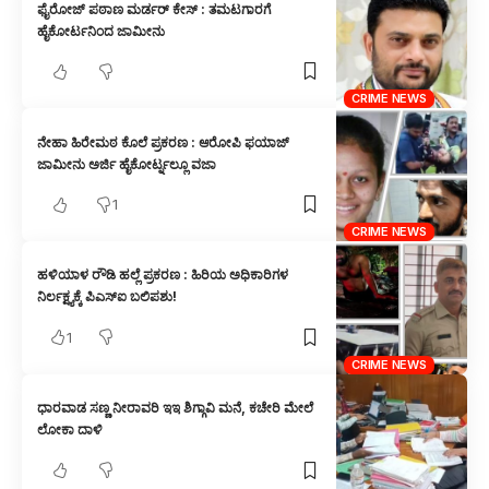
ಫೈರೋಜ್ ಪಠಾಣ ಮರ್ಡರ್ ಕೇಸ್ : ತಮಟಗಾರಗೆ
ಹೈಕೋರ್ಟನಿಂದ ಜಾಮೀನು
CRIME NEWS
ನೇಹಾ ಹಿರೇಮಠ ಕೊಲೆ ಪ್ರಕರಣ : ಆರೋಪಿ ಫಯಾಜ್
ಜಾಮೀನು ಅರ್ಜಿ ಹೈಕೋರ್ಟ್ನಲ್ಲೂ ವಜಾ
1
CRIME NEWS
ಹಳಿಯಾಳ ರೌಡಿ ಹಲ್ಲೆ ಪ್ರಕರಣ : ಹಿರಿಯ ಅಧಿಕಾರಿಗಳ
ನಿರ್ಲಕ್ಷ್ಯಕ್ಕೆ ಪಿಎಸ್‌ಐ ಬಲಿಪಶು!
1
CRIME NEWS
ಧಾರವಾಡ ಸಣ್ಣ ನೀರಾವರಿ ಇಇ ಶಿಗ್ಗಾವಿ ಮನೆ, ಕಚೇರಿ ಮೇಲೆ
ಲೋಕಾ ದಾಳಿ