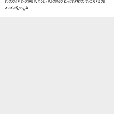
ಗುರುರಾಜ್ ಬೂದಿಹಾಳ, ಸಂಜು ಕೊರಡೂರ ಮುಂತಾದವರು ಕಾರ್ಯಾಚರಣೆ
ತಂಡದಲ್ಲಿ ಇದ್ದರು.