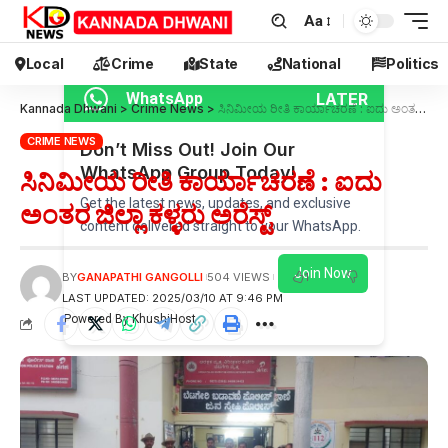
Aa
Local
Crime
State
National
Politics
LATER
WhatsApp
Kannada Dhwani
>
Crime News
>
ಸಿನಿಮೀಯ ರೀತಿ ಕಾರ್ಯಾಚರಣೆ : ಐದು ಅಂತರ ಜಿಲ್ಲಾ ಕಳ್ಳರು ಅರೆಸ್ಟ್
CRIME NEWS
Don’t Miss Out! Join Our
WhatsApp Group Today!
ಸಿನಿಮೀಯ ರೀತಿ ಕಾರ್ಯಾಚರಣೆ : ಐದು
Get the latest news, updates, and exclusive
ಅಂತರ ಜಿಲ್ಲಾ ಕಳ್ಳರು ಅರೆಸ್ಟ್
content delivered straight to your WhatsApp.
Join Now
1
BY
GANAPATHI GANGOLLI
504 VIEWS
LAST UPDATED: 2025/03/10 AT 9:46 PM
Powered By KhushiHost