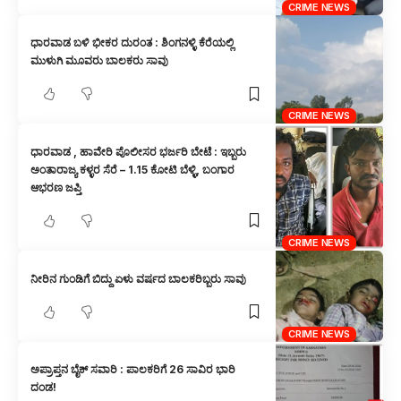
CRIME NEWS
ಧಾರವಾಡ ಬಳಿ ಭೀಕರ ದುರಂತ : ಶಿಂಗನಳ್ಳಿ ಕೆರೆಯಲ್ಲಿ
ಮುಳುಗಿ ಮೂವರು ಬಾಲಕರು ಸಾವು
CRIME NEWS
ಧಾರವಾಡ , ಹಾವೇರಿ ಪೊಲೀಸರ ಭರ್ಜರಿ ಬೇಟೆ : ಇಬ್ಬರು
ಅಂತಾರಾಜ್ಯ ಕಳ್ಳರ ಸೆರೆ – 1.15 ಕೋಟಿ ಬೆಳ್ಳಿ, ಬಂಗಾರ
ಆಭರಣ ಜಪ್ತಿ
CRIME NEWS
ನೀರಿನ ಗುಂಡಿಗೆ ಬಿದ್ದು ಏಳು ವರ್ಷದ ಬಾಲಕರಿಬ್ಬರು ಸಾವು
CRIME NEWS
ಅಪ್ರಾಪ್ತನ ಬೈಕ್ ಸವಾರಿ : ಪಾಲಕರಿಗೆ 26 ಸಾವಿರ ಭಾರಿ
ದಂಡ!