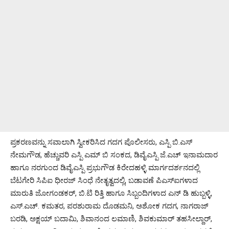
ಪ್ರಕರಣವನ್ನು ಸವಾಲಾಗಿ ಸ್ವೀಕರಿಸಿದ ಗದಗ ಪೊಲೀಸರು, ಎಸ್ಪಿ ಬಿ.ಎಸ್
ನೇಮಗೌಡ, ಹೆಚ್ಚುವರಿ ಎಸ್ಪಿ ಎಮ್ ಬಿ ಸಂಕದ, ಡಿವೈಎಸ್ಪಿ ಜೆ.ಎಚ್ ಇನಾಮದಾರ
ಹಾಗೂ ನರಗುಂದ ಡಿವೈಎಸ್ಪಿ ಪ್ರಭುಗೌಡ ಕಿರೇದಹಳ್ಳಿ ಮಾರ್ಗದರ್ಶನದಲ್ಲಿ
ಬೆಟಗೇರಿ ಸಿಪಿಐ ಧೀರಜ್‌ ಸಿಂಧೆ ನೇತೃತ್ವದಲ್ಲಿ, ಬಡಾವಣೆ ಪಿಎಸ್‌ಐಗಳಾದ
ಮಾರುತಿ ಜೋಗಂಡಕರ್, ಬಿ.ಟಿ ರಿತ್ತಿ ಹಾಗೂ ಸಿಬ್ಬಂದಿಗಳಾದ ಎನ್ ಡಿ ಹುಬ್ಬಳ್ಳಿ,
ಎಸ್.ಎಚ್. ಕಮತರ, ಪರಶುರಾಮ ದೊಡಮನಿ, ಅಶೋಕ ಗದಗ, ನಾಗರಾಜ್
ಬರಡಿ, ಅಕ್ಷಯ್ ಬದಾಮಿ, ಶಿವಾನಂದ ಲಮಾಣಿ, ಶಿವಕುಮಾ‌ರ್ ತಹಸೀಲ್ದಾ‌ರ್,