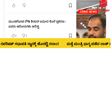
CRIME NEWS
ಮುಂಡಗೋಡ ರೌಡಿ ಶೀಟರ್ ಜಮೀರ ಕೊಲೆ ಪ್ರಕರಣ :
ಐವರು ಆರೋಪಿಗಳು ಅರೆಸ್ಟ್
1
1
CRIME NEWS
ತ್ ಸಭಾಪತಿ ಸ್ಥಾನಕ್ಕೆ ಹೊರಟ್ಟಿ ಸಲಾಂ!
ಮತ್ತೆ ಮಂತ್ರಿ ಭಾಗ್ಯ ಪಡೆದ ಲಾಡ್‌ ನಾಳೆ ಧ
ಒಂದೇ ಬೈಕ್ ಮೇಲೆ ಐವರ ಸವಾರಿ : ಬಿತ್ತು ಕೇಸ್
CRIME NEWS
ಅರಬೈಲ ಘಟ್ಟದಲ್ಲಿ ಕಾರು ಸುಟ್ಟ ಪ್ರಕರಣ : ಮೃತಪಟ್ಟವ
ಬೆಳಗಾವಿಯ ಮೋಸ್ಟ್ ವಾಂಟೆಡ್ ಕ್ರಿಮಿನಲ್ ನಿತಿನ್ ಡಾಪಳೆ
CRIME NEWS