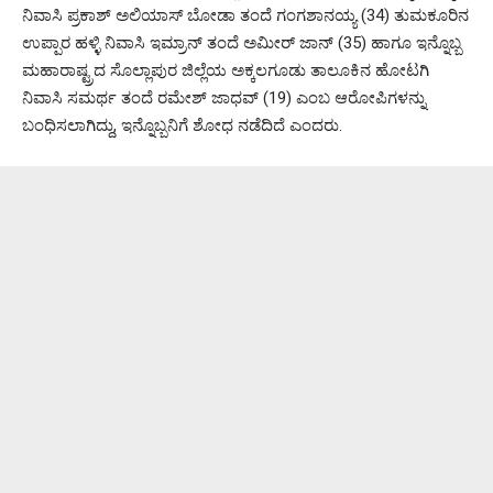
ನಿವಾಸಿ ಪ್ರಕಾಶ್ ಅಲಿಯಾಸ್ ಬೋಡಾ ತಂದೆ ಗಂಗಶಾನಯ್ಯ (34) ತುಮಕೂರಿನ
ಉಪ್ಪಾರ ಹಳ್ಳಿ ನಿವಾಸಿ ಇಮ್ರಾನ್ ತಂದೆ ಅಮೀರ್‌ ಜಾನ್ (35) ಹಾಗೂ ಇನ್ನೊಬ್ಬ
ಮಹಾರಾಷ್ಟ್ರದ ಸೊಲ್ಲಾಪುರ ಜಿಲ್ಲೆಯ ಅಕ್ಕಲಗೂಡು ತಾಲೂಕಿನ ಹೋಟಗಿ
ನಿವಾಸಿ ಸಮರ್ಥ ತಂದೆ ರಮೇಶ್ ಜಾಧವ್ (19) ಎಂಬ ಆರೋಪಿಗಳನ್ನು
ಬಂಧಿಸಲಾಗಿದ್ದು, ಇನ್ನೊಬ್ಬನಿಗೆ ಶೋಧ ನಡೆದಿದೆ ಎಂದರು.