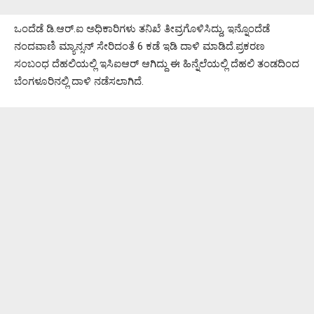
ಒಂದೆಡೆ ಡಿ.ಆರ್.ಐ ಅಧಿಕಾರಿಗಳು ತನಿಖೆ ತೀವ್ರಗೊಳಿಸಿದ್ದು, ಇನ್ನೊಂದೆಡೆ
ನಂದವಾಣಿ ಮ್ಯಾನ್ಸನ್ ಸೇರಿದಂತೆ 6 ಕಡೆ ಇಡಿ ದಾಳಿ ಮಾಡಿದೆ.ಪ್ರಕರಣ
ಸಂಬಂಧ ದೆಹಲಿಯಲ್ಲಿ ಇಸಿಐಆರ್ ಆಗಿದ್ದು ಈ ಹಿನ್ನೆಲೆಯಲ್ಲಿ ದೆಹಲಿ ತಂಡದಿಂದ
ಬೆಂಗಳೂರಿನಲ್ಲಿ ದಾಳಿ ನಡೆಸಲಾಗಿದೆ.