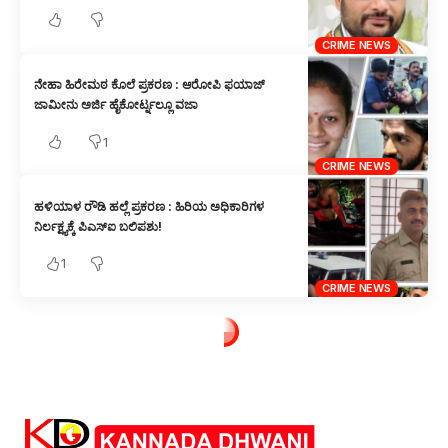
CRIME NEWS
ನೇಹಾ ಹಿರೇಮಠ ಕೊಲೆ ಪ್ರಕರಣ : ಆರೋಪಿ ಫಯಾಜ್
ಜಾಮೀನು ಅರ್ಜಿ ಹೈಕೋರ್ಟ್ನಲ್ಲೂ ವಜಾ
1
CRIME NEWS
ಹಳಿಯಾಳ ರೌಡಿ ಹಲ್ಲೆ ಪ್ರಕರಣ : ಹಿರಿಯ ಅಧಿಕಾರಿಗಳ
ನಿರ್ಲಕ್ಷ್ಯಕ್ಕೆ ಪಿಎಸ್‌ಐ ಬಲಿಪಶು!
1
CRIME NEWS