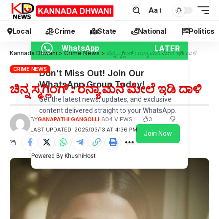
Aa
Local
Crime
State
National
Politics
LATER
WhatsApp
Kannada Dhwani
>
Crime News
>
ಚಿನ್ನ ಸ್ಮಗ್ಲಿಂಗ್ : ರನ್ಯಾ ಮನೆ ಮೇಲೆ ಇಡಿ ದಾಳಿ
CRIME NEWS
Don’t Miss Out! Join Our
WhatsApp Group Today!
ಚಿನ್ನ ಸ್ಮಗ್ಲಿಂಗ್ : ರನ್ಯಾ ಮನೆ ಮೇಲೆ ಇಡಿ ದಾಳಿ
Get the latest news, updates, and exclusive
content delivered straight to your WhatsApp.
3
BY
GANAPATHI GANGOLLI
604 VIEWS
LAST UPDATED: 2025/03/13 AT 4:36 PM
Join Now
Powered By KhushiHost