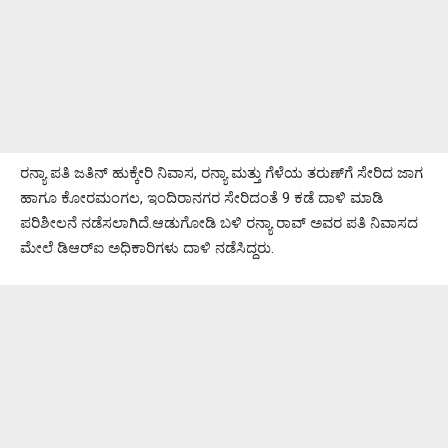
ರನ್ಯಾ ಪತಿ ಜತಿನ್ ಹುಕ್ಕೇರಿ ನಿವಾಸ, ರನ್ಯಾ ಮತ್ತು ಗೆಳೆಯ ತರುಣ್‌ಗೆ ಸೇರಿದ ಜಾಗ
ಹಾಗೂ ಕೋರಮಂಗಲ, ಇಂದಿರಾನಗರ ಸೇರಿದಂತೆ 9 ಕಡೆ ದಾಳಿ ಮಾಡಿ
ಪರಿಶೀಲನೆ ನಡೆಸಲಾಗಿದೆ.ಆಡುಗೋಡಿ ಬಳಿ ರನ್ಯಾ ರಾವ್ ಅವರ ಪತಿ ನಿವಾಸದ
ಮೇಲೆ ಡಿಆರ್‌ಐ ಅಧಿಕಾರಿಗಳು ದಾಳಿ ನಡೆಸಿದ್ದರು.