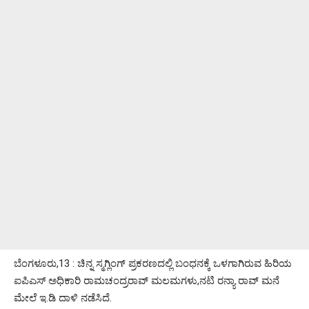
ಬೆಂಗಳೂರು,13 : ಚಿನ್ನ ಸ್ಮಗ್ಲಿಂಗ್ ಪ್ರಕರಣದಲ್ಲಿ ಬಂಧನಕ್ಕೆ ಒಳಗಾಗಿರುವ ಹಿರಿಯ
ಐಪಿಎಸ್ ಅಧಿಕಾರಿ ರಾಮಚಂದ್ರರಾವ್ ಮಲಮಗಳು,ನಟಿ ರನ್ಯಾ ರಾವ್ ಮನೆ
ಮೇಲೆ ಇ.ಡಿ ದಾಳಿ ನಡೆಸಿದೆ.