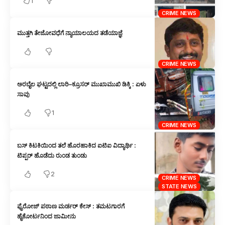
1
CRIME NEWS
ಮುತ್ತಗಿ ತೇಜೋವಧೆಗೆ ನ್ಯಾಯಾಲಯದ ತಡೆಯಾಜ್ಞೆ
CRIME NEWS
ಅರಬೈಲ ಘಟ್ಟದಲ್ಲಿ ಲಾರಿ–ಕ್ರೂಸರ್ ಮುಖಾಮುಖಿ ಡಿಕ್ಕಿ : ಏಳು
ಸಾವು
1
CRIME NEWS
ಬಸ್ ಕಿಟಕಿಯಿಂದ ತಲೆ ಹೊರಹಾಕಿದ ಐಟಿಐ ವಿದ್ಯಾರ್ಥಿ :
ಟಿಪ್ಪರ್ ಹೊಡೆದು ರುಂಡ ತುಂಡು
2
CRIME NEWS
STATE NEWS
ಫೈರೋಜ್ ಪಠಾಣ ಮರ್ಡರ್ ಕೇಸ್ : ತಮಟಗಾರಗೆ
ಹೈಕೋರ್ಟನಿಂದ ಜಾಮೀನು