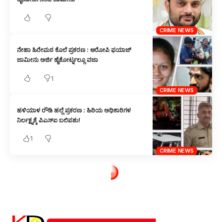
CRIME NEWS
ನೇಹಾ ಹಿರೇಮಠ ಕೊಲೆ ಪ್ರಕರಣ : ಆರೋಪಿ ಫಯಾಜ್
ಜಾಮೀನು ಅರ್ಜಿ ಹೈಕೋರ್ಟ್ನಲ್ಲೂ ವಜಾ
1
CRIME NEWS
ಹಳಿಯಾಳ ರೌಡಿ ಹಲ್ಲೆ ಪ್ರಕರಣ : ಹಿರಿಯ ಅಧಿಕಾರಿಗಳ
ನಿರ್ಲಕ್ಷ್ಯಕ್ಕೆ ಪಿಎಸ್‌ಐ ಬಲಿಪಶು!
1
CRIME NEWS