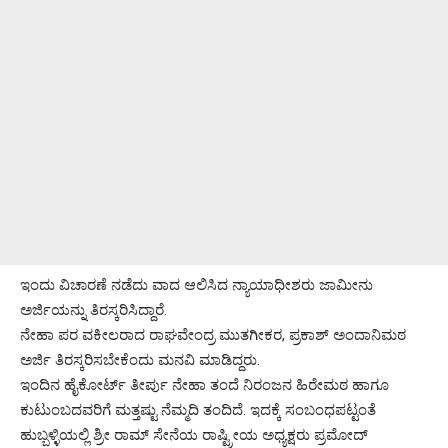
ಇಂದು ವಿಚಾರಣೆ ನಡೆದು ವಾದ ಆಲಿಸಿದ ನ್ಯಾಯಾಧೀಶರು ಜಾಮೀನು
ಅರ್ಜಿಯನ್ನು ತಿರಸ್ಕರಿಸಿದ್ದಾರೆ.
ನೇಹಾ ಪರ ವಕೀಲರಾದ ರಾಘವೇಂದ್ರ ಮುತಗೀಕರ, ಪ್ರಕಾಶ್ ಅಂದಾನಿಮಠ
ಅರ್ಜಿ ತಿರಸ್ಕರಿಸಬೇಕೆಂದು ಮನವಿ ಮಾಡಿದ್ದರು.
ಇಂದಿನ ಹೈಕೋರ್ಟ್ ತೀರ್ಪು ನೇಹಾ ತಂದೆ ನಿರಂಜನ ಹಿರೇಮಠ ಹಾಗೂ
ಕುಟುಂಬದವರಿಗೆ ಮತ್ತಷ್ಟು ನೆಮ್ಮದಿ ತಂದಿದೆ. ಇದಕ್ಕೆ ಸಂಬಂಧಪಟ್ಟಂತೆ
ಹುಬ್ಬಳ್ಳಿಯಲ್ಲಿ ಶ್ರೀ ರಾಮ್ ಸೇನೆಯ ರಾಷ್ಟ್ರೀಯ ಅಧ್ಯಕ್ಷರು ಪ್ರಮೋದ್