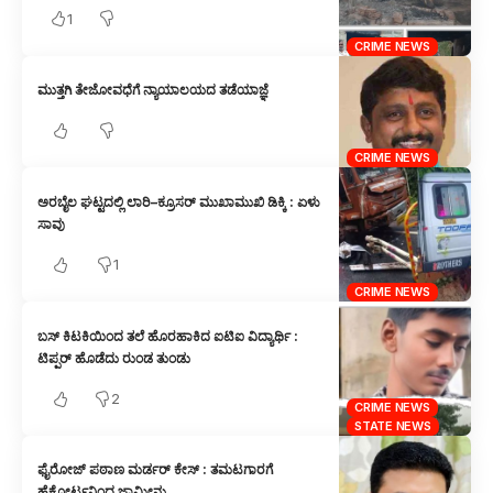
1
CRIME NEWS
ಮುತ್ತಗಿ ತೇಜೋವಧೆಗೆ ನ್ಯಾಯಾಲಯದ ತಡೆಯಾಜ್ಞೆ
CRIME NEWS
ಅರಬೈಲ ಘಟ್ಟದಲ್ಲಿ ಲಾರಿ–ಕ್ರೂಸರ್ ಮುಖಾಮುಖಿ ಡಿಕ್ಕಿ : ಏಳು
ಸಾವು
1
CRIME NEWS
ಬಸ್ ಕಿಟಕಿಯಿಂದ ತಲೆ ಹೊರಹಾಕಿದ ಐಟಿಐ ವಿದ್ಯಾರ್ಥಿ :
ಟಿಪ್ಪರ್ ಹೊಡೆದು ರುಂಡ ತುಂಡು
2
CRIME NEWS
STATE NEWS
ಫೈರೋಜ್ ಪಠಾಣ ಮರ್ಡರ್ ಕೇಸ್ : ತಮಟಗಾರಗೆ
ಹೈಕೋರ್ಟನಿಂದ ಜಾಮೀನು