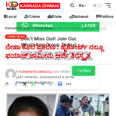
Aa
Local
Crime
State
National
Politics
LATER
WhatsApp
Kannada Dhwani
>
Crime News
>
ನೇಹಾ ಕೊಲೆ ಪ್ರಕರಣ : ಹೈಕೋರ್ಟ್ ನಲ್ಲೂ ಫಯಾಜ್ ಜಾಮೀನು ಅರ್ಜಿ ತಿರಸ್ಕೃತ
CRIME NEWS
Don’t Miss Out! Join Our
WhatsApp Group Today!
ನೇಹಾ ಕೊಲೆ ಪ್ರಕರಣ : ಹೈಕೋರ್ಟ್ ನಲ್ಲೂ
Get the latest news, updates, and exclusive
ಫಯಾಜ್ ಜಾಮೀನು ಅರ್ಜಿ ತಿರಸ್ಕೃತ
content delivered straight to your WhatsApp.
Join Now
1
1
BY
GANAPATHI GANGOLLI
402 VIEWS
LAST UPDATED: 2025/09/03 AT 8:30 PM
Powered By KhushiHost