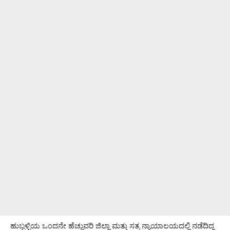
ಹುಬ್ಬಳ್ಳಿಯ ಒಂದನೇ ಹೆಚ್ಚುವರಿ ಜಿಲ್ಲಾ ಮತ್ತು ಸತ್ರ ನ್ಯಾಯಾಲಯದಲ್ಲಿ ನಡೆದಿದ್ದ