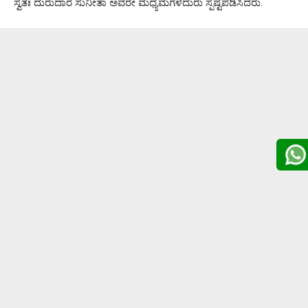
ಸ್ವತಃ ದುರುದಾರೆ ಸುನೀತಾ ಅವರೇ ಮಧ್ಯಮಗಳೆದುರು ಸ್ಪಷ್ಟಪಡಿಸಿದರು.