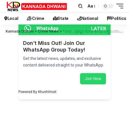
Aa
Local
Crime
State
National
Politics
LATER
WhatsApp
Kannada Dhwani
>
Crime News
>
*ಪಾಪ…ಪ್ರಲ್ಹಾದ ಜೋಶಿ ತುಂಬಾ ಒಳ್ಳೆಯವರು!: ಗೋಪಾಲ್ ಜೋಶಿ ಪ್ರಕರಣದ ದೂರುದಾರೆ ಸುನೀತಾ ಚವ್ಹಾಣ ಸ್ಪಷ್ಟನೆ
Don’t Miss Out! Join Our
WhatsApp Group Today!
Get the latest news, updates, and exclusive
content delivered straight to your WhatsApp.
Join Now
Powered By KhushiHost