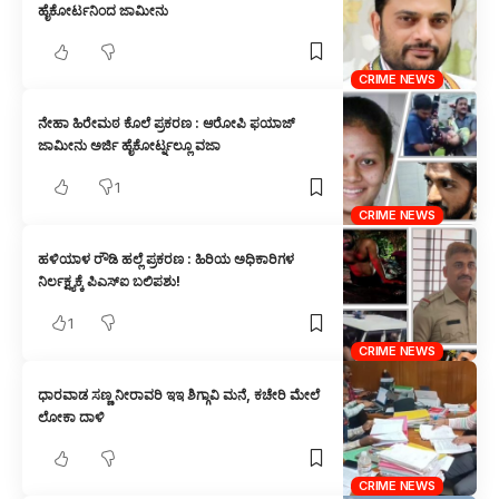
ಹೈಕೋರ್ಟನಿಂದ ಜಾಮೀನು
CRIME NEWS
ನೇಹಾ ಹಿರೇಮಠ ಕೊಲೆ ಪ್ರಕರಣ : ಆರೋಪಿ ಫಯಾಜ್
ಜಾಮೀನು ಅರ್ಜಿ ಹೈಕೋರ್ಟ್ನಲ್ಲೂ ವಜಾ
1
CRIME NEWS
ಹಳಿಯಾಳ ರೌಡಿ ಹಲ್ಲೆ ಪ್ರಕರಣ : ಹಿರಿಯ ಅಧಿಕಾರಿಗಳ
ನಿರ್ಲಕ್ಷ್ಯಕ್ಕೆ ಪಿಎಸ್‌ಐ ಬಲಿಪಶು!
1
CRIME NEWS
ಧಾರವಾಡ ಸಣ್ಣ ನೀರಾವರಿ ಇಇ ಶಿಗ್ಗಾವಿ ಮನೆ, ಕಚೇರಿ ಮೇಲೆ
ಲೋಕಾ ದಾಳಿ
CRIME NEWS