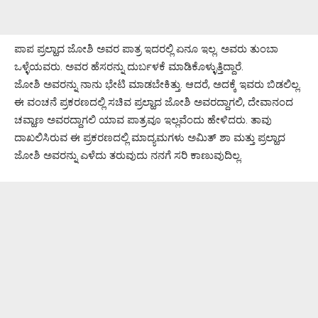
ಪಾಪ ಪ್ರಲ್ಹಾದ ಜೋಶಿ ಅವರ ಪಾತ್ರ ಇದರಲ್ಲಿ ಏನೂ ಇಲ್ಲ. ಅವರು ತುಂಬಾ
ಒಳ್ಳೆಯವರು. ಅವರ ಹೆಸರನ್ನು ದುರ್ಬಳಕೆ ಮಾಡಿಕೊಳ್ಳುತ್ತಿದ್ದಾರೆ.
ಜೋಶಿ ಅವರನ್ನು ನಾನು ಭೇಟಿ ಮಾಡಬೇಕಿತ್ತು. ಆದರೆ, ಅದಕ್ಕೆ ಇವರು ಬಿಡಲಿಲ್ಲ.
ಈ ವಂಚನೆ ಪ್ರಕರಣದಲ್ಲಿ ಸಚಿವ ಪ್ರಲ್ಹಾದ ಜೋಶಿ ಅವರದ್ದಾಗಲಿ, ದೇವಾನಂದ
ಚವ್ಹಾಣ ಅವರದ್ದಾಗಲಿ ಯಾವ ಪಾತ್ರವೂ ಇಲ್ಲವೆಂದು ಹೇಳಿದರು. ತಾವು
ದಾಖಲಿಸಿರುವ ಈ ಪ್ರಕರಣದಲ್ಲಿ ಮಾದ್ಯಮಗಳು ಅಮಿತ್ ಶಾ ಮತ್ತು ಪ್ರಲ್ಹಾದ
ಜೋಶಿ ಅವರನ್ನು ಎಳೆದು ತರುವುದು ನನಗೆ ಸರಿ ಕಾಣುವುದಿಲ್ಲ.