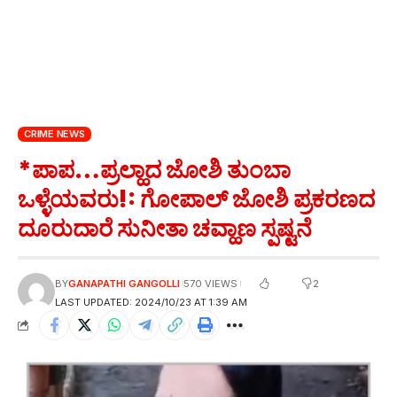
CRIME NEWS
*ಪಾಪ…ಪ್ರಲ್ಹಾದ ಜೋಶಿ ತುಂಬಾ
ಒಳ್ಳೆಯವರು!: ಗೋಪಾಲ್ ಜೋಶಿ ಪ್ರಕರಣದ
ದೂರುದಾರೆ ಸುನೀತಾ ಚವ್ಹಾಣ ಸ್ಪಷ್ಟನೆ
2
BY
GANAPATHI GANGOLLI
570 VIEWS
LAST UPDATED: 2024/10/23 AT 1:39 AM