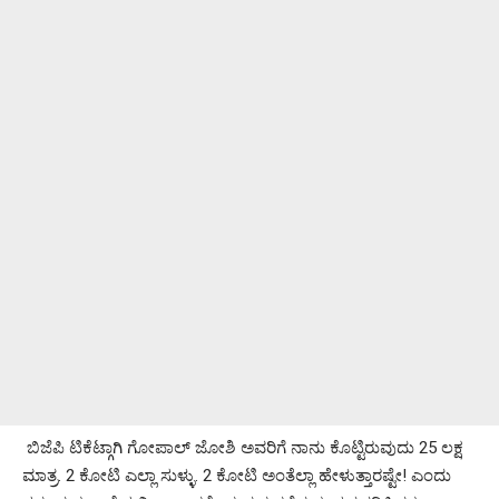
ಬಿಜೆಪಿ ಟಿಕೆಟ್ಗಾಗಿ ಗೋಪಾಲ್ ಜೋಶಿ ಅವರಿಗೆ ನಾನು ಕೊಟ್ಟಿರುವುದು 25 ಲಕ್ಷ
ಮಾತ್ರ. 2 ಕೋಟಿ ಎಲ್ಲಾ ಸುಳ್ಳು. 2 ಕೋಟಿ ಅಂತೆಲ್ಲಾ ಹೇಳುತ್ತಾರಷ್ಟೇ! ಎಂದು