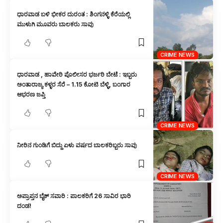
ಧಾರವಾಡ ಬಳಿ ಭೀಕರ ದುರಂತ : ಶಿಂಗನಳ್ಳಿ ಕೆರೆಯಲ್ಲಿ
ಮುಳುಗಿ ಮೂವರು ಬಾಲಕರು ಸಾವು
CRIME NEWS
ಧಾರವಾಡ , ಹಾವೇರಿ ಪೊಲೀಸರ ಭರ್ಜರಿ ಬೇಟೆ : ಇಬ್ಬರು
ಅಂತಾರಾಜ್ಯ ಕಳ್ಳರ ಸೆರೆ – 1.15 ಕೋಟಿ ಬೆಳ್ಳಿ, ಬಂಗಾರ
ಆಭರಣ ಜಪ್ತಿ
CRIME NEWS
ನೀರಿನ ಗುಂಡಿಗೆ ಬಿದ್ದು ಏಳು ವರ್ಷದ ಬಾಲಕರಿಬ್ಬರು ಸಾವು
CRIME NEWS
ಅಪ್ರಾಪ್ತನ ಬೈಕ್ ಸವಾರಿ : ಪಾಲಕರಿಗೆ 26 ಸಾವಿರ ಭಾರಿ
ದಂಡ!