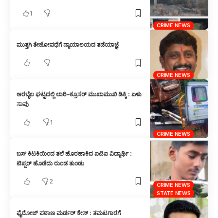
1
CRIME NEWS
ಮುತ್ತಗಿ ತೇಜೋವಧೆಗೆ ನ್ಯಾಯಾಲಯದ ತಡೆಯಾಜ್ಞೆ
CRIME NEWS
ಅರಬೈಲ ಘಟ್ಟದಲ್ಲಿ ಲಾರಿ–ಕ್ರೂಸರ್ ಮುಖಾಮುಖಿ ಡಿಕ್ಕಿ : ಏಳು
ಸಾವು
1
CRIME NEWS
ಬಸ್ ಕಿಟಕಿಯಿಂದ ತಲೆ ಹೊರಹಾಕಿದ ಐಟಿಐ ವಿದ್ಯಾರ್ಥಿ :
ಟಿಪ್ಪರ್ ಹೊಡೆದು ರುಂಡ ತುಂಡು
2
CRIME NEWS
STATE NEWS
ಫೈರೋಜ್ ಪಠಾಣ ಮರ್ಡರ್ ಕೇಸ್ : ತಮಟಗಾರಗೆ