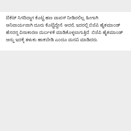
ಟಿಕೆಟ್ ಸಿಗದಿದ್ದಾಗ ಕೊಟ್ಟ ಹಣ ವಾಪಸ್ ನೀಡಿರಲಿಲ್ಲ. ಹೀಗಾಗಿ
ಅನಿವಾರ್ಯವಾಗಿ ದೂರು ಕೊಟ್ಟಿದ್ದೇನೆ. ಆದರೆ, ಇದರಲ್ಲಿ ಬಿಜೆಪಿ ಹೈಕಮಾಂಡ್
ಹೆಸರನ್ನ ವಿನಾಕಾರಣ ದುರ್ಬಳಕೆ ಮಾಡಿಕೊಳ್ಳಲಾಗುತ್ತಿದೆ ಬಿಜೆಪಿ ಹೈಕಮಾಂಡ್
ಅನ್ನು ಇದಕ್ಕೆ ತಳುಕು ಹಾಕಬೇಡಿ ಎಂದೂ ಮನವಿ ಮಾಡಿದರು.