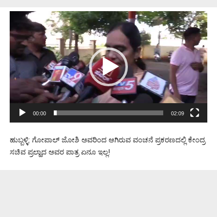
Video
Player
00:00
02:09
ಹುಬ್ಬಳ್ಳಿ: ಗೋಪಾಲ್ ಜೋಶಿ ಅವರಿಂದ ಆಗಿರುವ ವಂಚನೆ ಪ್ರಕರಣದಲ್ಲಿ ಕೇಂದ್ರ
ಸಚಿವ ಪ್ರಲ್ಹಾದ ಅವರ ಪಾತ್ರ ಏನೂ ಇಲ್ಲ!