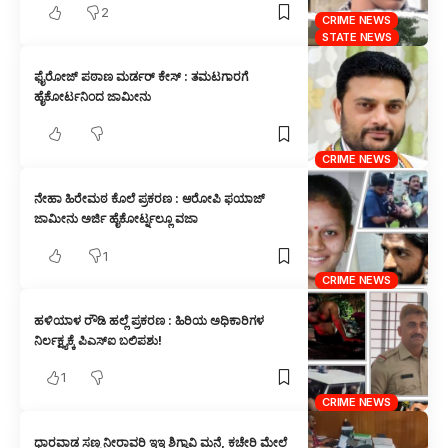
2
CRIME NEWS
STATE NEWS
ಫೈರೋಜ್ ಪಠಾಣ ಮರ್ಡರ್ ಕೇಸ್ : ತಮಟಗಾರಗೆ
ಹೈಕೋರ್ಟನಿಂದ ಜಾಮೀನು
CRIME NEWS
ನೇಹಾ ಹಿರೇಮಠ ಕೊಲೆ ಪ್ರಕರಣ : ಆರೋಪಿ ಫಯಾಜ್
ಜಾಮೀನು ಅರ್ಜಿ ಹೈಕೋರ್ಟ್ನಲ್ಲೂ ವಜಾ
1
CRIME NEWS
ಹಳಿಯಾಳ ರೌಡಿ ಹಲ್ಲೆ ಪ್ರಕರಣ : ಹಿರಿಯ ಅಧಿಕಾರಿಗಳ
ನಿರ್ಲಕ್ಷ್ಯಕ್ಕೆ ಪಿಎಸ್‌ಐ ಬಲಿಪಶು!
1
CRIME NEWS
ಧಾರವಾಡ ಸಣ್ಣ ನೀರಾವರಿ ಇಇ ಶಿಗ್ಗಾವಿ ಮನೆ, ಕಚೇರಿ ಮೇಲೆ