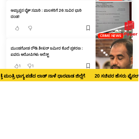
ಅಪ್ರಾಪ್ತನ ಬೈಕ್ ಸವಾರಿ : ಪಾಲಕರಿಗೆ 26 ಸಾವಿರ ಭಾರಿ
ದಂಡ!
CRIME NEWS
ಮುಂಡಗೋಡ ರೌಡಿ ಶೀಟರ್ ಜಮೀರ ಕೊಲೆ ಪ್ರಕರಣ :
ಐವರು ಆರೋಪಿಗಳು ಅರೆಸ್ಟ್
1
1
CRIME NEWS
್ರಿ ಭಾಗ್ಯ ಪಡೆದ ಲಾಡ್‌ ನಾಳೆ ಧಾರವಾಡ ಜಿಲ್ಲೆಗೆ
20 ಸಚಿವರ ಹೆಸರು ಫೈನಲ್ : ಧಾರವಾ
ಒಂದೇ ಬೈಕ್ ಮೇಲೆ ಐವರ ಸವಾರಿ : ಬಿತ್ತು ಕೇಸ್
CRIME NEWS
ಅರಬೈಲ ಘಟ್ಟದಲ್ಲಿ ಕಾರು ಸುಟ್ಟ ಪ್ರಕರಣ : ಮೃತಪಟ್ಟವ
ಬೆಳಗಾವಿಯ ಮೋಸ್ಟ್ ವಾಂಟೆಡ್ ಕ್ರಿಮಿನಲ್ ನಿತಿನ್ ಡಾಪಳೆ