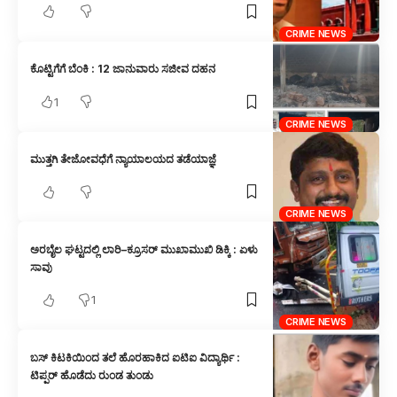
CRIME NEWS
ಕೊಟ್ಟಿಗೆಗೆ ಬೆಂಕಿ : 12 ಜಾನುವಾರು ಸಜೀವ ದಹನ
1
CRIME NEWS
ಮುತ್ತಗಿ ತೇಜೋವಧೆಗೆ ನ್ಯಾಯಾಲಯದ ತಡೆಯಾಜ್ಞೆ
CRIME NEWS
ಅರಬೈಲ ಘಟ್ಟದಲ್ಲಿ ಲಾರಿ–ಕ್ರೂಸರ್ ಮುಖಾಮುಖಿ ಡಿಕ್ಕಿ : ಏಳು
ಸಾವು
1
CRIME NEWS
ಬಸ್ ಕಿಟಕಿಯಿಂದ ತಲೆ ಹೊರಹಾಕಿದ ಐಟಿಐ ವಿದ್ಯಾರ್ಥಿ :
ಟಿಪ್ಪರ್ ಹೊಡೆದು ರುಂಡ ತುಂಡು