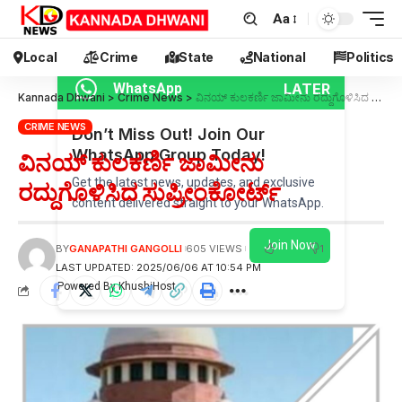
Aa
Local
Crime
State
National
Politics
LATER
WhatsApp
Kannada Dhwani
>
Crime News
>
ವಿನಯ್ ಕುಲಕರ್ಣಿ ಜಾಮೀನು ರದ್ದುಗೊಳಿಸಿದ ಸುಪ್ರೀಂಕೋರ್ಟ್
CRIME NEWS
Don’t Miss Out! Join Our
WhatsApp Group Today!
ವಿನಯ್ ಕುಲಕರ್ಣಿ ಜಾಮೀನು
Get the latest news, updates, and exclusive
ರದ್ದುಗೊಳಿಸಿದ ಸುಪ್ರೀಂಕೋರ್ಟ್
content delivered straight to your WhatsApp.
Join Now
1
BY
GANAPATHI GANGOLLI
605 VIEWS
LAST UPDATED: 2025/06/06 AT 10:54 PM
Powered By KhushiHost