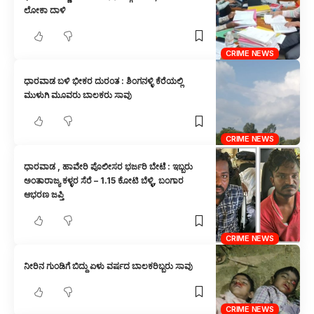
ಲೋಕಾ ದಾಳಿ
CRIME NEWS
ಧಾರವಾಡ ಬಳಿ ಭೀಕರ ದುರಂತ : ಶಿಂಗನಳ್ಳಿ ಕೆರೆಯಲ್ಲಿ
ಮುಳುಗಿ ಮೂವರು ಬಾಲಕರು ಸಾವು
CRIME NEWS
ಧಾರವಾಡ , ಹಾವೇರಿ ಪೊಲೀಸರ ಭರ್ಜರಿ ಬೇಟೆ : ಇಬ್ಬರು
ಅಂತಾರಾಜ್ಯ ಕಳ್ಳರ ಸೆರೆ – 1.15 ಕೋಟಿ ಬೆಳ್ಳಿ, ಬಂಗಾರ
ಆಭರಣ ಜಪ್ತಿ
CRIME NEWS
ನೀರಿನ ಗುಂಡಿಗೆ ಬಿದ್ದು ಏಳು ವರ್ಷದ ಬಾಲಕರಿಬ್ಬರು ಸಾವು
CRIME NEWS