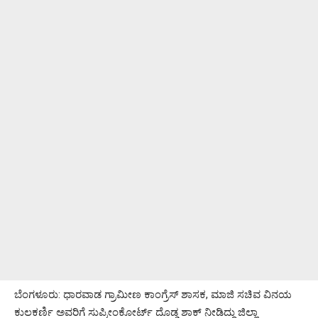
ಬೆಂಗಳೂರು: ಧಾರವಾಡ ಗ್ರಾಮೀಣ ಕಾಂಗ್ರೆಸ್ ಶಾಸಕ, ಮಾಜಿ ಸಚಿವ ವಿನಯ
ಕುಲಕರ್ಣಿ ಅವರಿಗೆ ಸುಪ್ರೀಂಕೋರ್ಟ್ ದೊಡ್ಡ ಶಾಕ್ ನೀಡಿದ್ದು ಜಿಲ್ಲಾ